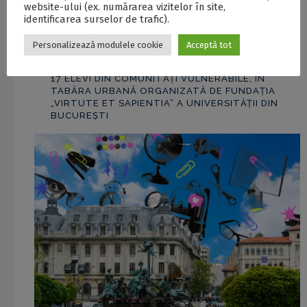
website-ului (ex. numărarea vizitelor în site,
06/08/2026
0
identificarea surselor de trafic).
Personalizează modulele cookie
Acceptă tot
17 ELEVI DIN COMUNITĂȚI VULNERABILE, ÎN
TABĂRA URBANĂ ORGANIZATĂ DE FUNDAȚIA
„VIRTUTE ET SAPIENTIA” A UNIVERSITĂȚII DIN
BUCUREȘTI