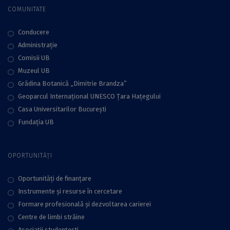
COMUNITATE
Conducere
Administraţie
Comisii UB
Muzeul UB
Grădina Botanică „Dimitrie Brandza”
Geoparcul Internațional UNESCO Țara Hațegului
Casa Universitarilor București
Fundaţia UB
OPORTUNITĂȚI
Oportunități de finanțare
Instrumente și resurse în cercetare
Formare profesională și dezvoltarea carierei
Centre de limbi străine
Asociații studențești