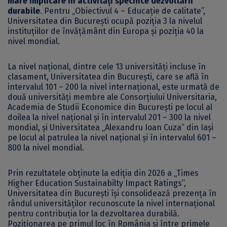
mare implicare în activități specifice dezvoltării
durabile
. Pentru „Obiectivul 4 – Educație de calitate”,
Universitatea din București ocupă poziția 3 la nivelul
instituțiilor de învățământ din Europa și poziția 40 la
nivel mondial.
La nivel național, dintre cele 13 universități incluse în
clasament, Universitatea din București, care se află în
intervalul 101 – 200 la nivel internațional, este urmată de
două universități membre ale Consorțiului Universitaria,
Academia de Studii Economice din București pe locul al
doilea la nivel național și în intervalul 201 – 300 la nivel
mondial, și Universitatea „Alexandru Ioan Cuza” din Iași
pe locul al patrulea la nivel național și în intervalul 601 –
800 la nivel mondial.
Prin rezultatele obținute la ediția din 2026 a „Times
Higher Education Sustainabilty Impact Ratings”,
Universitatea din București își consolidează prezența în
rândul universităților recunoscute la nivel internațional
pentru contribuția lor la dezvoltarea durabilă.
Poziționarea pe primul loc în România și între primele