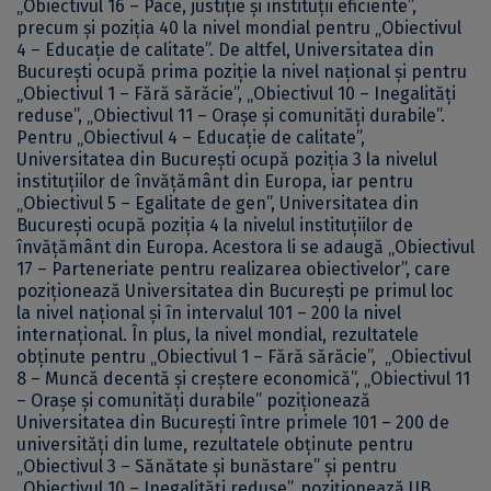
„Obiectivul 16 – Pace, justiție și instituții eficiente”,
precum și poziția 40 la nivel mondial pentru „Obiectivul
4 – Educație de calitate”. De altfel, Universitatea din
București ocupă prima poziție la nivel național și pentru
„Obiectivul 1 – Fără sărăcie”, „Obiectivul 10 – Inegalități
reduse”, „Obiectivul 11 – Orașe și comunități durabile”.
Pentru „Obiectivul 4 – Educație de calitate”,
Universitatea din București ocupă poziția 3 la nivelul
instituțiilor de învățământ din Europa, iar pentru
„Obiectivul 5 – Egalitate de gen”, Universitatea din
București ocupă poziția 4 la nivelul instituțiilor de
învățământ din Europa. Acestora li se adaugă „Obiectivul
17 – Parteneriate pentru realizarea obiectivelor”, care
poziționează Universitatea din București pe primul loc
la nivel național și în intervalul 101 – 200 la nivel
internațional. În plus, la nivel mondial, rezultatele
obținute pentru „Obiectivul 1 – Fără sărăcie”, „Obiectivul
8 – Muncă decentă și creștere economică”, „Obiectivul 11
– Orașe și comunități durabile” poziționează
Universitatea din București între primele 101 – 200 de
universități din lume, rezultatele obținute pentru
„Obiectivul 3 – Sănătate și bunăstare” și pentru
„Obiectivul 10 – Inegalități reduse”, poziționează UB