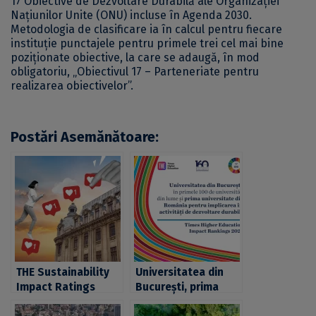
17 Obiective de Dezvoltare Durabilă ale Organizației
Națiunilor Unite (ONU) incluse în Agenda 2030.
Metodologia de clasificare ia în calcul pentru fiecare
instituție punctajele pentru primele trei cel mai bine
poziționate obiective, la care se adaugă, în mod
obligatoriu, „Obiectivul 17 – Parteneriate pentru
realizarea obiectivelor”.
Postări Asemănătoare:
THE Sustainability
Universitatea din
Impact Ratings
București, prima
2026: Universitatea
universitate din