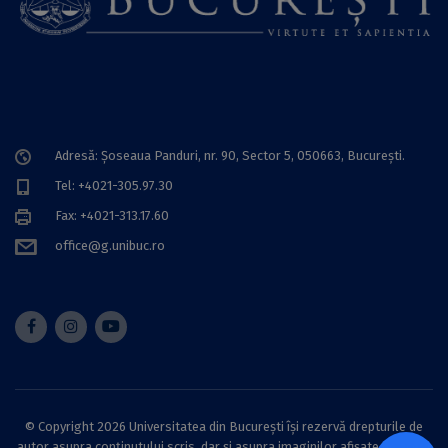
Adresă: Șoseaua Panduri, nr. 90, Sector 5, 050663, Bucureşti.
Tel: +4021-305.97.30
Fax: +4021-313.17.60
office@g.unibuc.ro
© Copyright 2026 Universitatea din București își rezervă drepturile de
autor asupra conținutului scris, dar și asupra imaginilor afișate pe acest