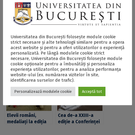
Universitatea din București folosește module cookie
strict necesare și alte tehnologii similare pentru a opera
acest website și pentru a oferi utilizatorilor o experiență
A început cea de-a
Cea de-a XXIX-a
personalizată. Pe lângă modulele cookie strict
treia ediție a
ediție a Conferinței
necesare, Universitatea din București folosește module
cookie opționale pentru a îmbunătăți și personaliza
Competiției
Internaționale de
experiența utilizatorilor, pentru a analiza performanța
Internaționale
Istoria Cartografiei
website-ului (ex. numărarea vizitelor în site,
Markstrat.
(ICHC), în premieră
identificarea surselor de trafic).
Universitatea din
la București
București
Personalizează modulele cookie
Acceptă tot
găzduiește
competiția pentru a
treia oară
Elevii români,
Cea de-a XXIII-a
medaliați la ediția
ediție a Conferinţei
din 2024 a
Anuale
Olimpiadei
Internaționale a