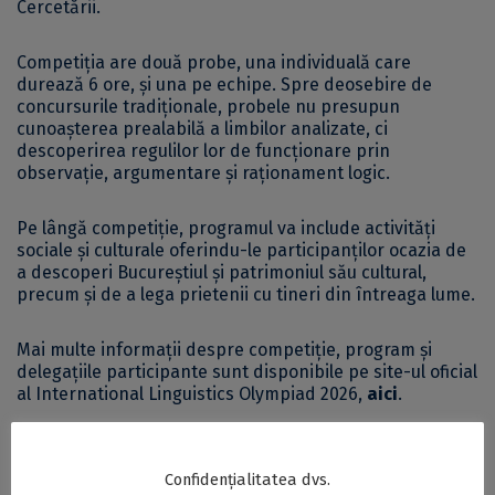
Cercetării.
Competiția are două probe, una individuală care
durează 6 ore, și una pe echipe. Spre deosebire de
concursurile tradiționale, probele nu presupun
cunoașterea prealabilă a limbilor analizate, ci
descoperirea regulilor lor de funcționare prin
observație, argumentare și raționament logic.
Pe lângă competiție, programul va include activități
sociale și culturale oferindu-le participanților ocazia de
a descoperi Bucureștiul și patrimoniul său cultural,
precum și de a lega prietenii cu tineri din întreaga lume.
Mai multe informații despre competiție, program și
delegațiile participante sunt disponibile pe site-ul oficial
al International Linguistics Olympiad 2026,
aici
.
Postări Asemănătoare:
Confidențialitatea dvs.