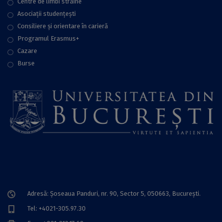
Centre de limbi străine
Asociații studențești
Consiliere şi orientare în carieră
Programul Erasmus+
Cazare
Burse
Adresă: Șoseaua Panduri, nr. 90, Sector 5, 050663, Bucureşti.
Tel: +4021-305.97.30