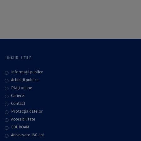
Internaționale de
Departamentului de
Lingvistică (IOL) din
Engleză, organizată
Brazilia. Olimpicii,
de Facultatea de
pregătiți de
Limbi şi Literaturi
profesori ai
Străine a UB
Facultății de Litere a
UB
LINKURI UTILE
Informații publice
Achiziții publice
Plăţi online
Cariere
Contact
Protecţia datelor
Accesibilitate
EDUROAM
Aniversare 160 ani