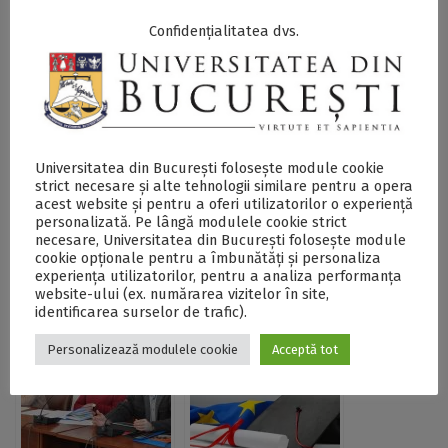
Confidențialitatea dvs.
Postări Asemănătoare:
Universitatea din București folosește module cookie
strict necesare și alte tehnologii similare pentru a opera
acest website și pentru a oferi utilizatorilor o experiență
personalizată. Pe lângă modulele cookie strict
necesare, Universitatea din București folosește module
cookie opționale pentru a îmbunătăți și personaliza
Conferința
Universitatea din
experiența utilizatorilor, pentru a analiza performanța
„Excelența (și) la
București
website-ului (ex. numărarea vizitelor în site,
feminin în
demarează seria de
identificarea surselor de trafic).
Universitatea din
evenimente prin
București. Către o
care celebrează 160
Personalizează modulele cookie
Acceptă tot
istorie incluzivă a
de ani de la
personalităților din
înființare și 330 de
UB”: evenimentul
ani de tradiție
face parte din seria
academică în