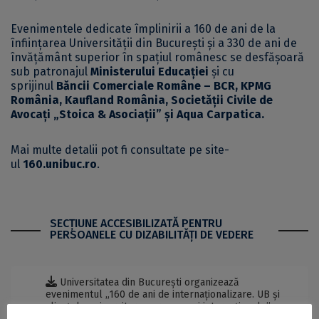
Evenimentele dedicate împlinirii a 160 de ani de la
înființarea Universității din București și a 330 de ani de
învățământ superior în spațiul românesc se desfășoară
sub patronajul
Ministerului Educației
și cu
sprijinul
Băncii Comerciale Române – BCR, KPMG
România, Kaufland România, Societății Civile de
Avocați „Stoica & Asociații” și Aqua Carpatica.
Mai multe detalii pot fi consultate pe site-
ul
160.unibuc.ro
.
SECŢIUNE ACCESIBILIZATĂ PENTRU
PERSOANELE CU DIZABILITĂŢI DE VEDERE
Universitatea din București organizează
evenimentul „160 de ani de internaționalizare. UB și
alianțele universitare europene și internaționale” -
DOCX