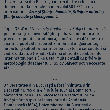
Universitatea din București în trei dintre cele cinci
domenii fundamentale în intervalul 501-550 la nivel
internațional:
Arte și Științe Umaniste
,
Științele naturii
și
Științe sociale și Management
.
Topul
QS World University Rankings by Subject
analizează
performanțele universităților pe baza unor indicatori
precum reputația academică, numărul de citări pentru
lucrările publicate, reputația în rândul angajatorilor,
impactul și calitatea lucrărilor publicate de cercetători și
cadre didactice (h-index), dar și eficiența colaborărilor
interinstituționale (IRN). Mai multe detalii cu privire la
metodologia clasamentului
QS by Subject
pot fi accesate
aici
.
***
Universitatea din București a fost înființată prin
Decretul nr. 765 din 4 / 16 iulie 1864 al Domnitorului
Alexandru Ioan Cuza. Succesoare a structurilor de
învățământ superior inaugurate de Academia
Domnească (1694), Universitatea din București a
contribuit și contribuie în mod decisiv la dezvoltarea și