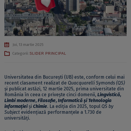
Joi, 13 martie 2025
Categorii:
SLIDER PRINCIPAL
Universitatea din București (UB) este, conform celui mai
recent clasament realizat de
Quacquarelli
Symonds (QS)
și publicat astăzi, 12 martie 2025, prima universitate din
România în ceea ce privește cinci domenii,
Lingvistică
,
Limbi moderne
,
Filosofie
,
Informatică și Tehnologia
informației
și
Chimie
. La ediția din 2025, topul
QS by
Subject
evidențiază performanțele a 1.730 de
universități.