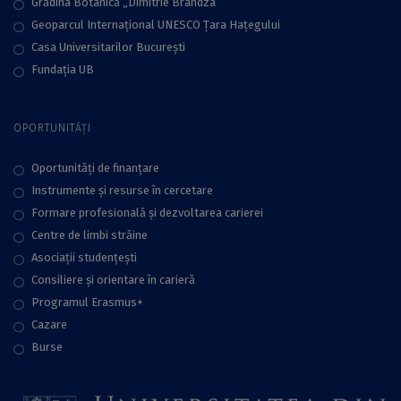
Grădina Botanică „Dimitrie Brandza”
Geoparcul Internațional UNESCO Țara Hațegului
Casa Universitarilor București
Fundaţia UB
OPORTUNITĂȚI
Oportunități de finanțare
Instrumente și resurse în cercetare
Formare profesională și dezvoltarea carierei
Centre de limbi străine
Asociații studențești
Consiliere şi orientare în carieră
Programul Erasmus+
Cazare
Burse