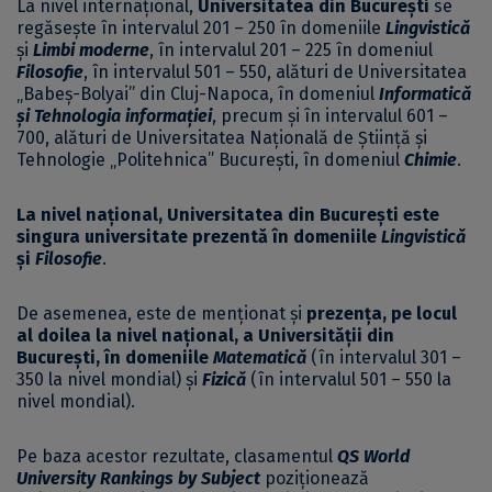
La nivel internațional,
Universitatea din București
se
regăsește în intervalul 201 – 250 în domeniile
Lingvistică
și
Limbi moderne
, în intervalul 201 – 225 în domeniul
Filosofie
, în intervalul 501 – 550, alături de Universitatea
„Babeș-Bolyai” din Cluj-Napoca, în domeniul
Informatică
și Tehnologia informației
, precum și în intervalul 601 –
700, alături de Universitatea Națională de Știință și
Tehnologie „Politehnica” București, în domeniul
Chimie
.
La nivel național, Universitatea din București este
singura universitate prezentă în domeniile
Lingvistică
și
Filosofie
.
De asemenea, este de menționat și
prezența, pe locul
al doilea la nivel național, a Universității din
București, în domeniile
Matematică
(în intervalul 301 –
350 la nivel mondial) și
Fizică
(în intervalul 501 – 550 la
nivel mondial).
Pe baza acestor rezultate, clasamentul
QS World
University Rankings by Subject
poziționează