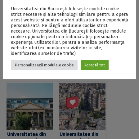
Universitatea din București folosește module cookie
SECŢIUNE ACCESIBILIZATĂ PENTRU
strict necesare și alte tehnologii similare pentru a opera
PERSOANELE CU DIZABILITĂŢI DE VEDERE
acest website și pentru a oferi utilizatorilor o experiență
personalizată. Pe lângă modulele cookie strict
necesare, Universitatea din București folosește module
Universitatea din București, prima universitate din
cookie opționale pentru a îmbunătăți și personaliza
România în topul QS by Subject 2025 în 5 domenii,
experiența utilizatorilor, pentru a analiza performanța
Lingvistică, Limbi moderne, Filosofie, Informatică și
website-ului (ex. numărarea vizitelor în site,
Tehnologia informației și Chimie - DOCX
identificarea surselor de trafic).
Personalizează modulele cookie
Acceptă tot
Postări Asemănătoare:
Universitatea din
Universitatea din