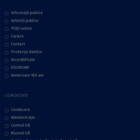
Informații publice
Achiziții publice
Plăţi online
Cariere
Contact
Protecţia datelor
Accesibilitate
EDUROAM
Aniversare 160 ani
COMUNITATE
Conducere
Administraţie
Comisii UB
Muzeul UB