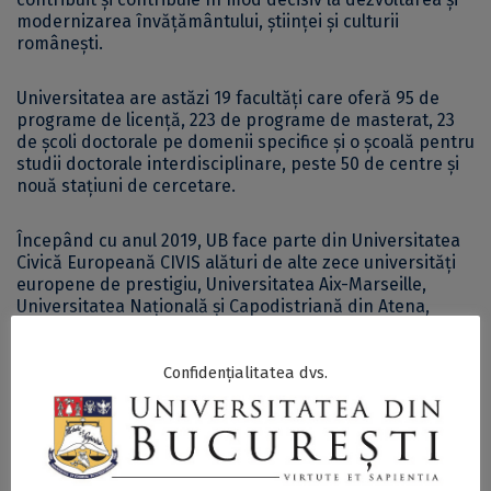
modernizarea învățământului, științei și culturii
românești.
Universitatea are astăzi 19 facultăți care oferă 95 de
programe de licență, 223 de programe de masterat, 23
de școli doctorale pe domenii specifice și o școală pentru
studii doctorale interdisciplinare, peste 50 de centre și
nouă stațiuni de cercetare.
Începând cu anul 2019, UB face parte din Universitatea
Civică Europeană CIVIS alături de alte zece universități
europene de prestigiu, Universitatea Aix-Marseille,
Universitatea Națională și Capodistriană din Atena,
Universitatea Liberă din Bruxelles, Universitatea
Autonomă din Madrid, Universitatea „Sapienza” din
Roma, Universitatea din Stockholm, Universitatea
Confidențialitatea dvs.
„Eberhard Karls” din Tübingen, Universitatea din
Glasgow, Universitatea din Lausanne, și Universitatea
„Paris Lodron” din Salzburg.