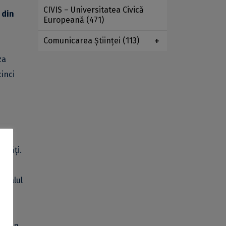
CIVIS – Universitatea Civică
 din
Europeană
(471)
Comunicarea Ştiinţei
(113)
za
cinci
sități.
ervalul
a din