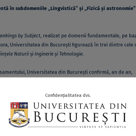
tă în subdomeniile „Lingvistică” și „Fizică și astronomie”
ankings by Subject
, realizat pe domenii fundamentale, pe ba
ra, Universitatea din București figurează în trei dintre cele 
iințele Naturii
și
Inginerie și Tehnologie
.
amentului, Universitatea din București confirmă, an de an,
 în vedere trendul ascendent din ultimii ani al numărului
din 2022, rankingul evidențiază performanțele a 1.543 de univer
Confidențialitatea dvs.
sitatea din București pe primul loc la nivel național și în int
de 59 de puncte.
l realizat de
Quacuarelly Symonds (QS)
plasează Universitate