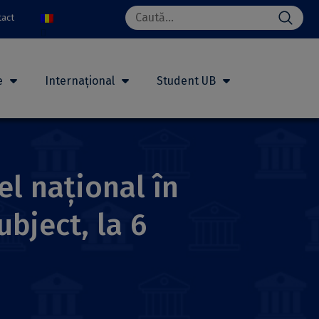
Search
tact
for:
e
Internațional
Student UB
el național în
bject, la 6