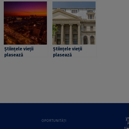
Științele vieții
Științele vieții
plasează
plasează
Universitatea din
Universitatea din
București pe prima
București pe prima
poziție în România
poziție în România
în topul RUR World
în topul RUR World
University Rankings
University Rankings
by Subject
by Subject
OPORTUNITĂȚI