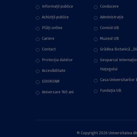
Informații publice
Conducere
Achiziții publice
Administraţie
Plăţi online
Comisii UB
Cariere
Muzeul UB
Contact
Grădina Botanică „D
Protecţia datelor
Geoparcul Internați
Hațegului
Accesibilitate
Casa Universitarilor 
EDUROAM
Fundaţia UB
Aniversare 160 ani
© Copyright 2026 Universitatea din 