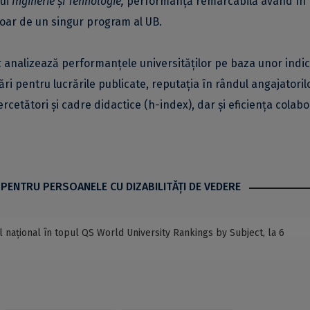
lui
Inginerie și Tehnologie,
performanță remarcabilă având în
oar de un singur program al UB.
t
analizează performanțele universităților pe baza unor indic
 pentru lucrările publicate, reputația în rândul angajatorilo
ercetători și cadre didactice (h-index), dar și eficiența colabo
 PENTRU PERSOANELE CU DIZABILITĂŢI DE VEDERE
l național în topul QS World University Rankings by Subject, la 6