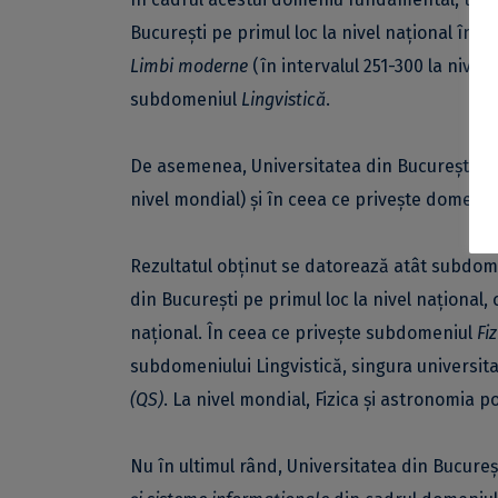
București pe primul loc la nivel național în 
Limbi moderne
(în intervalul 251-300 la nivel
subdomeniul
Lingvistică
.
De asemenea, Universitatea din București se s
nivel mondial) și în ceea ce privește domeni
Rezultatul obținut se datorează atât subdom
din București pe primul loc la nivel național,
național. În ceea ce privește subdomeniul
Fiz
subdomeniului Lingvistică, singura universi
(QS)
. La nivel mondial, Fizica și astronomia p
Nu în ultimul rând, Universitatea din Bucure