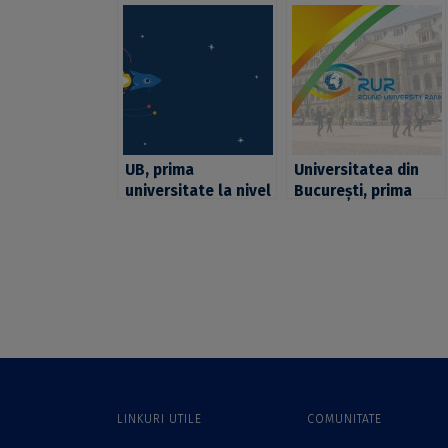
UB, prima
Universitatea din
universitate la nivel
București, prima
național în topul QS
poziție în România
by Subject, la 6
la Științe naturale,
subdomenii de
în topul RUR World
studii
University Rankings
by Subject
LINKURI UTILE
COMUNITATE