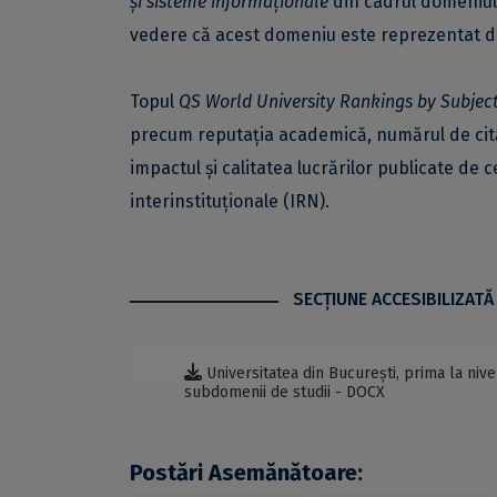
și sisteme informaționale
din cadrul domeniu
vedere că acest domeniu este reprezentat d
Topul
QS World University Rankings by Subjec
precum reputația academică, numărul de citări
impactul și calitatea lucrărilor publicate de c
interinstituționale (IRN).
SECŢIUNE ACCESIBILIZATĂ
Universitatea din București, prima la nive
subdomenii de studii - DOCX
Postări Asemănătoare: