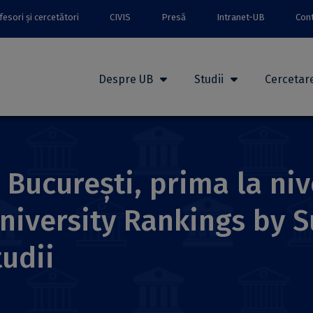
esori și cercetători
CIVIS
Presă
Intranet-UB
Con
Despre UB
Studii
Cercetar
 București, prima la niv
iversity Rankings by Su
udii