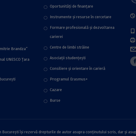
Oportunități de finanțare
Instrumente și resurse în cercetare
Formare profesională și dezvoltarea
carierei
Centre de limbi străine
imitrie Brandza”
Asociații studențești
onal UNESCO Țara
Consiliere şi orientare în carieră
București
Programul Erasmus+
Cazare
Burse
București își rezervă drepturile de autor asupra conținutului scris, dar și asup