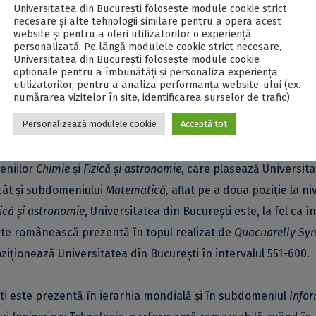
Universitatea din București folosește module cookie strict
subdomeniile
Lingvistică
(în intervalul 201-250 la nivel mondial) 
necesare și alte tehnologii similare pentru a opera acest
website și pentru a oferi utilizatorilor o experiență
 mondial). La nivel național, UB este singura universitate prez
personalizată. Pe lângă modulele cookie strict necesare,
Universitatea din București folosește module cookie
opționale pentru a îmbunătăți și personaliza experiența
utilizatorilor, pentru a analiza performanța website-ului (ex.
numărarea vizitelor în site, identificarea surselor de trafic).
ituează pe prima poziție la nivel național (în intervalul 451-
Personalizează modulele cookie
Acceptă tot
ul fundamental al
Științelor Naturii
.
eniilor
Chimie
și
Fizică și astronomie
, care plasează Universit
 cât și subdomeniului
Matematică,
aflat pe a doua poziție la ni
ică și astronomie
, Universitatea din București este, la fel ca î
tate românească prezentă în topul realizat de
Quacuarelly Sy
oziționează Universitatea din București în intervalul 551-600.
ști este prezentă în ierarhia mondială și în subdomeniul
Info