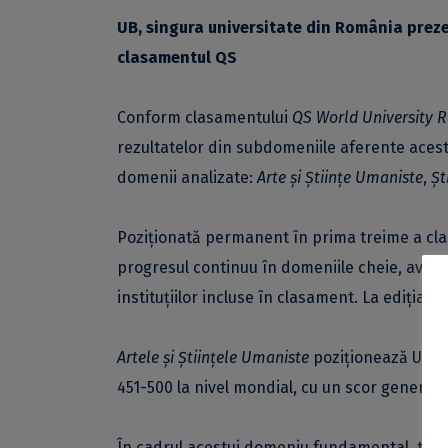
UB, singura universitate din România prezen
clasamentul QS
Conform clasamentului
QS World University R
rezultatelor din subdomeniile aferente acesto
domenii analizate:
Arte și Științe Umaniste
,
Șt
Poziționată permanent în prima treime a clas
progresul continuu în domeniile cheie, având
instituțiilor incluse în clasament. La ediția 
Artele și Științele Umaniste
poziționează Univer
451-500 la nivel mondial, cu un scor general 
În cadrul acestui domeniu fundamental, topu