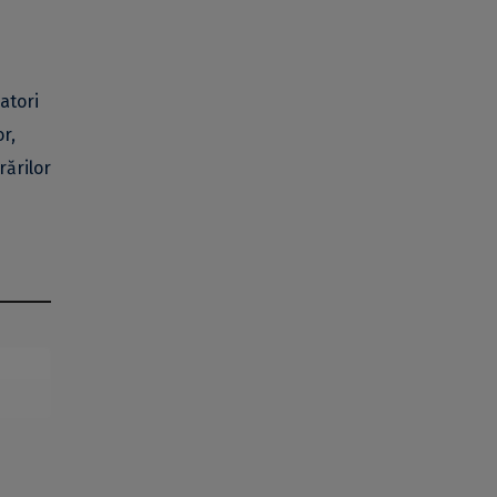
atori
r,
rărilor