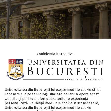
a Dragoman
Confidențialitatea dvs.
goman@unibuc.ro
lty of Physics, University of Bucharest, P.O. Box MG-11, 077125 Bucuresti-Ma
@solid.fizica.unibuc.ro
Universitatea din București folosește module cookie strict
necesare și alte tehnologii similare pentru a opera acest
website și pentru a oferi utilizatorilor o experiență
personalizată. Pe lângă modulele cookie strict necesare,
Universitatea din București folosește module cookie