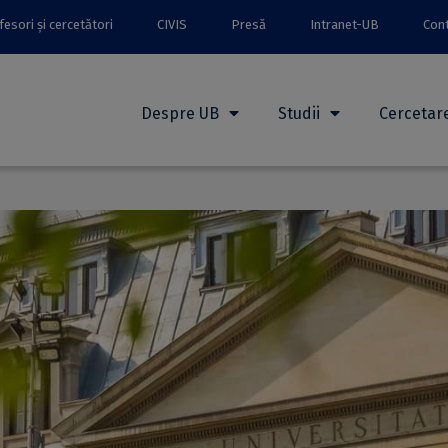
esori și cercetători
CIVIS
Presă
Intranet-UB
Con
Despre UB
Studii
Cercetar