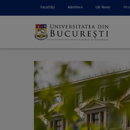
Facultăți
Admitere
UB News
Prof