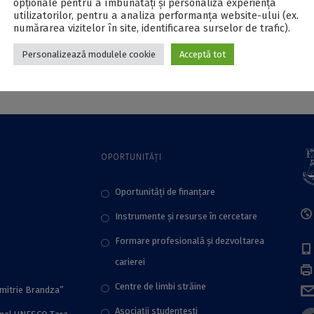
opționale pentru a îmbunătăți și personaliza experiența
utilizatorilor, pentru a analiza performanța website-ului (ex.
numărarea vizitelor în site, identificarea surselor de trafic).
Personalizează modulele cookie
Acceptă tot
OPORTUNITĂȚI
Oportunități de finanțare
Instrumente și resurse în cercetare
Formare profesională și dezvoltarea
carierei
Centre de limbi străine
imitrie Brandza”
Asociații studențești