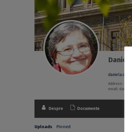
Daniel
daniela.dra
Address: Facu
email: daniela
Despre
Documente
Uploads
Pinned