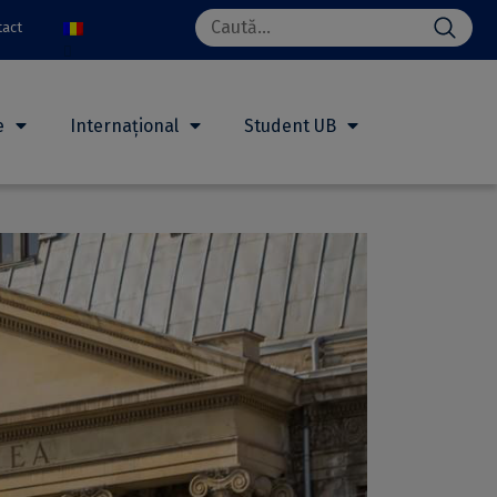
Search
tact
for:
e
Internațional
Student UB