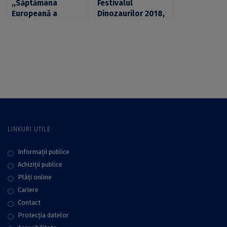
,,Săptămâna
Festivalul
Europeană a
Dinozaurilor 2018,
Geoparcurilor” și
invitație la
,,Zilele Geoparcului”
descoperirea
la Geoparcul
valorilor
Dinozaurilor Țara
Geoparcului Țara
Hațegului
Hațegului
LINKURI UTILE
Informații publice
Achiziții publice
Plăţi online
Cariere
Contact
Protecţia datelor