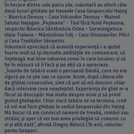
În fiecare dintre cele patru zile, voluntarii au oferit câte
două tururi ghidate pe traseele Casa Geoparcului Hațeg
– Biserica Densuș – Casa Vulcanilor Densuș – Muzeul
Satului Hațegan „Peșteana” – Tăul fără Fund Peșteana,
respectiv Biserica Sântămăria Orlea – Sarmizegetusa
Ulpia Traiana – Mânăstirea Colț – Casa Dinozaurilor Pitici
și Casa Tradițiilor Sânpetru.
Voluntarii apreciază că această experiență i-a ajutat
foarte mult să își dezvolte abilitățile de comunicare, să
înțeleagă mai bine valoarea zonei în care locuiesc și să
fie în măsură să îi facă și pe alții să o aprecieze.
„Înainte de tabără eram o persoană timidă, care nu era
sigură pe ce ştie sau ce spune. Acum, după câteva zile
de ghidaj consecutive, simt că pot să mă descurc chiar
dacă intervine ceva neaşteptat. Experiența de ghid m-a
făcut să descopăr mai multe despre mine şi să prind
gustul ghidajului. Chiar dacă tabăra se va termina, cred
că voi mai face ghidaje la sediul Geoparcului din Hațeg.
Mă bucur că am cunoscut oameni de treabă, români sau
străini, şi sper că voi mai avea privilegiul să comunic cu
ei şi altă dată”, afirmă Dragoș Bătucă (16 ani), voluntar
pentu Geoparc.