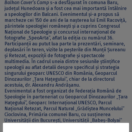
Balkan Caver’s Camp
s-a desfășurat în comuna Baru,
județul Hunedoara și a fost cea mai importantă întâlnire
a speologilor din Balcani. Evenimentul și-a propus să
marcheze cei 150 de ani de la nașterea lui Emil Racoviță,
părintele speologiei românești și a cuprins Congresul
Național de Speologie și concursul internațional de
fotografie „SpeoArta”, aflat la ediția cu numărul 36.
Participanții au putut lua parte la prezentări, seminare,
deplasări în teren, vizite la peșterile din Munții Șureanu
și Retezat, expoziții de fotografie și spectacole
multimedia. În cadrul uneia dintre sesiunile științifice
speologii au aflat detalii despre specificul și strategia
singurului geoparc UNESCO din România, Geoparcul
Dinozaurilor „Țara Hațegului”, chiar de la directorul
acestuia, dr. Alexandru Andrășanu.
Evenimentul a fost organizat de Federația Română de
Speologie în parteneriat cu Geoparcul Dinozaurilor „Țara
Hațegului”, Geoparc Internațional UNESCO, Parcul
Național Retezat, Parcul Natural „Grădiștea Muncelului”
Cioclovina, Primăria comunei Baru, cu susținerea
Universității din București, Universității „Babeș-Bolyai”
din Cluj-Napoca și a Asociației Administrațiilor de Arii