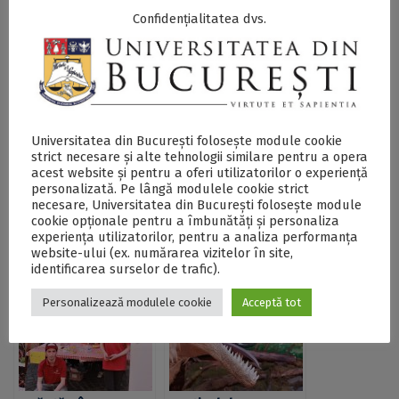
Naturale Protejate (AAANP).
Confidențialitatea dvs.
Postări Asemănătoare:
Universitatea din București folosește module cookie
strict necesare și alte tehnologii similare pentru a opera
acest website și pentru a oferi utilizatorilor o experiență
personalizată. Pe lângă modulele cookie strict
necesare, Universitatea din București folosește module
Proiecte,
Ambasadorii
cookie opționale pentru a îmbunătăți și personaliza
evenimente și
Geoparcului
experiența utilizatorilor, pentru a analiza performanța
website-ului (ex. numărarea vizitelor în site,
activități
Dinozaurilor Țara
identificarea surselor de trafic).
educaționale
Hațegului, la prima
derulate de
prima misiune în
Personalizează modulele cookie
Acceptă tot
voluntarii
străinătate
Geoparcului
Dinozaurilor Țara
Hațegului în 2017