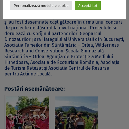
Proiectele ,,Casa Pietrelor” și ,,Călătoria lui Andi Andezit
Personalizează modulele cookie
Acceptă tot
prin arii protejate și geoparcuri internaționale” sunt
finanțate de Fundația pentru Parteneriat și Mol România
și au fost desemnate câștigătoare în urma unui concurs
de proiecte desfășurat la nivel național. Proiectele se
derulează cu sprijinul partenerilor: Geoparcul
Dinozaurilor Țara Hațegului al Universității din București,
Asociația Femeilor din Sântămăria – Orlea, Wilderness
Research and Conservation, Școala Gimnazială
Sîntămăria – Orlea, Agenția de Protecție a Mediului
Hunedoara, Asociația de Ecoturism România, Asociația
de Turism Retezat și Asociația Centrul de Resurse
pentru Acțiune Locală.
Postări Asemănătoare: