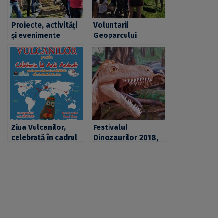
Proiecte, activități
Voluntarii
și evenimente
Geoparcului
naționale și
Dinozaurilor „Țara
internaționale, o
Hațegului”, ghizi
nouă provocare
pentru speologi din
pentru voluntarii și
întreaga lume
ambasadorii
Geoparcului
Ziua Vulcanilor,
Festivalul
celebrată în cadrul
Dinozaurilor 2018,
Geoparcului
invitație la
Dinozaurilor Țara
descoperirea
Hațegului
valorilor
Geoparcului Țara
Hațegului