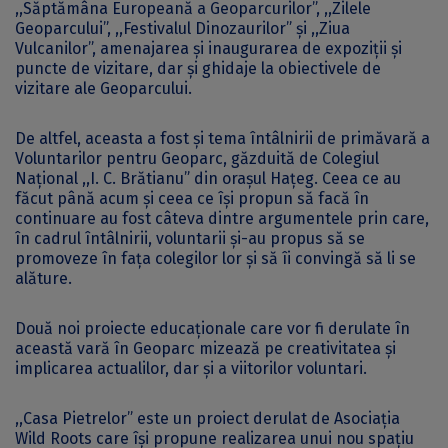
,,Săptămâna Europeană a Geoparcurilor”, ,,Zilele
Geoparcului”, ,,Festivalul Dinozaurilor” și ,,Ziua
Vulcanilor”, amenajarea și inaugurarea de expoziții și
puncte de vizitare, dar și ghidaje la obiectivele de
vizitare ale Geoparcului.
De altfel, aceasta a fost și tema întâlnirii de primăvară a
Voluntarilor pentru Geoparc, găzduită de Colegiul
Național ,,I. C. Brătianu” din orașul Hațeg. Ceea ce au
făcut până acum și ceea ce își propun să facă în
continuare au fost câteva dintre argumentele prin care,
în cadrul întâlnirii, voluntarii și-au propus să se
promoveze în fața colegilor lor și să îi convingă să li se
alăture.
Două noi proiecte educaționale care vor fi derulate în
această vară în Geoparc mizează pe creativitatea și
implicarea actualilor, dar și a viitorilor voluntari.
,,Casa Pietrelor” este un proiect derulat de Asociația
Wild Roots care își propune realizarea unui nou spațiu