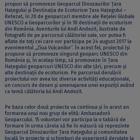
propun să promoveze Geoparcul Dinozaurilor Țara
Hațegului și Destinația de Ecoturism Țara Hațegului –
Retezat, în 20 de geoparcuri membre ale Rețelei Globale
UNESCO a Geoparcurilor și în 10 destinații de ecoturism
din România. Aventurile lui Andi Andezit, ilustrate de
fotografii de pe parcursul călătoriei sale, vor putea fi
aflate de toți cei care vor participa pe 24 august 2017 la
evenimentul ,,Ziua Vulcanilor”. În acest fel, proiectul își
propune să promoveze singurul geoparc UNESCO din
România și, în același timp, să promoveze în Țara
Hațegului geoparcuri UNESCO din alte țări, precum și
alte destinații de ecoturism. Pe parcursul derulării
proiectului vor avea loc diverse activități educaționale,
un concurs de desen și amenajarea unei expoziții având
ca temă călătoria lui Andi Andezit.
Pe baza celor două proiecte va continua și în acest an
formarea unui nou grup de elită: Ambasadorii
Geoparcului. 15 voluntari vor participa la o tabără de
formare în urma căreia să fie în măsură să reprezinte
Geoparcul Dinozaurilor Țara Hațegului și comunitatea
locală în proiecte și schimburi de experiență derulate la