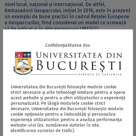
nivel local, național și internațional. De altfel,
Ambasadorii Geoparcului, inițiat în 2016, este în prezent
un exemplu de bune practici în cadrul Rețelei Europene
a Geoparcurilor, fiind considerat un model ce urmează
să fie aplicat și în alte geoparcuri UNESCO.
Cele două proiecte, dar și întreaga ofertă de activități și
Confidențialitatea dvs.
evenimente ale Geoparcului vor fi prezentate în cursul
săptămânii viitoare și în cadrul unei întâlniri cu elevii
Școlii Gimnaziale Sântămăria Orlea, unul dintre
partenerii educaționali de tradiție ai Geoparcului.
Datorită proiectelor și activităților de educație
Universitatea din București folosește module cookie
nonformală, numărul tinerilor interesați să se alăture
strict necesare și alte tehnologii similare pentru a opera
voluntarilor pentru Geoparc este, în ultimii ani, din ce în
acest website și pentru a oferi utilizatorilor o experiență
ce mai mare. Pe lângă posibilitatea de a se implica în
personalizată. Pe lângă modulele cookie strict
activități practice și pline de creativitate, munca
necesare, Universitatea din București folosește module
voluntarilor este apreciată prin adeverințe și certificate
cookie opționale pentru a îmbunătăți și personaliza
experiența utilizatorilor, pentru a analiza performanța
de voluntariat emise de Universitatea din București și
website-ului (ex. numărarea vizitelor în site,
recunoscute la nivel internațional.
identificarea surselor de trafic).