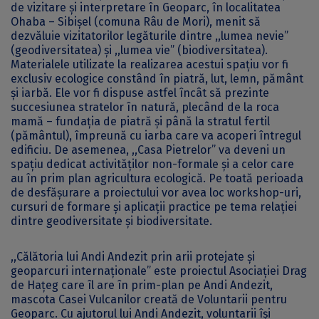
de vizitare și interpretare în Geoparc, în localitatea
Ohaba – Sibișel (comuna Râu de Mori), menit să
dezvăluie vizitatorilor legăturile dintre ,,lumea nevie”
(geodiversitatea) și ,,lumea vie” (biodiversitatea).
Materialele utilizate la realizarea acestui spațiu vor fi
exclusiv ecologice constând în piatră, lut, lemn, pământ
și iarbă. Ele vor fi dispuse astfel încât să prezinte
succesiunea stratelor în natură, plecând de la roca
mamă – fundația de piatră și până la stratul fertil
(pământul), împreună cu iarba care va acoperi întregul
edificiu. De asemenea, ,,Casa Pietrelor” va deveni un
spațiu dedicat activităților non-formale și a celor care
au în prim plan agricultura ecologică. Pe toată perioada
de desfășurare a proiectului vor avea loc workshop-uri,
cursuri de formare și aplicații practice pe tema relației
dintre geodiversitate și biodiversitate.
,,Călătoria lui Andi Andezit prin arii protejate și
geoparcuri internaționale” este proiectul Asociației Drag
de Hațeg care îl are în prim-plan pe Andi Andezit,
mascota Casei Vulcanilor creată de Voluntarii pentru
Geoparc. Cu ajutorul lui Andi Andezit, voluntarii își