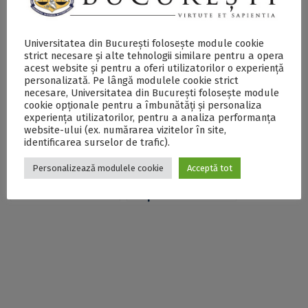
Webinar online
Workshop de
Universitatea din București folosește module cookie
dedicat utilizării
metode de analiză
strict necesare și alte tehnologii similare pentru a opera
platformei
cantitativă în „R”
acest website și pentru a oferi utilizatorilor o experiență
personalizată. Pe lângă modulele cookie strict
Cambridge Core
pentru membrii
necesare, Universitatea din București folosește module
pentru membrii
comunității UB
cookie opționale pentru a îmbunătăți și personaliza
comunității
experiența utilizatorilor, pentru a analiza performanța
academice a UB
website-ului (ex. numărarea vizitelor în site,
identificarea surselor de trafic).
Personalizează modulele cookie
Acceptă tot
Prezentarea
Workshop de scriere
burselor
de proiecte
postdoctorale Marie
europene pentru
Sklodowska-Curie
membrii comunității
(MSCA) pentru
UB
membrii comunității
Universității din
București