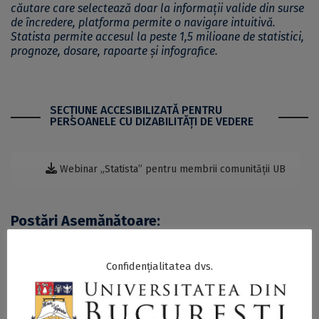
căutare care selectează doar la informații valide din surse
de încredere, platforma permite o navigare intuitivă.
Statista permite accesul la peste 1,5 milioane de statistici,
prognoze, dosare, rapoarte și infografice.
SECŢIUNE ACCESIBILIZATĂ PENTRU
PERSOANELE CU DIZABILITĂŢI DE VEDERE
Webinar „Statista” pentru membrii comunității UB
Postări Asemănătoare:
Confidențialitatea dvs.