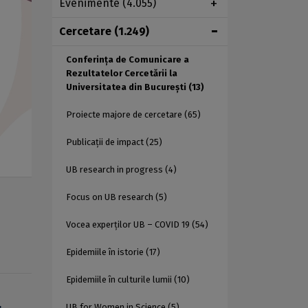
Evenimente
(4.055)
Cercetare
(1.249)
Conferința de Comunicare a
Rezultatelor Cercetării la
Universitatea din București
(13)
Proiecte majore de cercetare
(65)
Publicații de impact
(25)
UB research in progress
(4)
Focus on UB research
(5)
Vocea experților UB – COVID 19
(54)
Epidemiile în istorie
(17)
Epidemiile în culturile lumii
(10)
UB for Women in Science
(5)