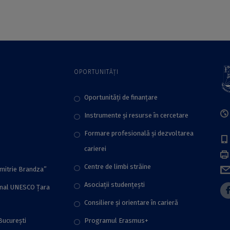
București
București
OPORTUNITĂȚI
Oportunități de finanțare
Instrumente și resurse în cercetare
Formare profesională și dezvoltarea
carierei
Centre de limbi străine
imitrie Brandza”
Asociații studențești
onal UNESCO Țara
Consiliere şi orientare în carieră
București
Programul Erasmus+