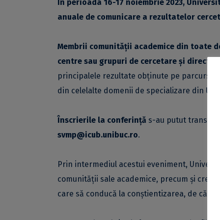
În perioada 16-17 noiembrie 2023, Universi
anuale de comunicare a rezultatelor cercetă
Membrii comunității academice din toate dom
centre sau grupuri de cercetare și directori
principalele rezultate obținute pe parcursul a
din celelalte domenii de specializare din Uni
Înscrierile la conferință
s-au putut transmit
svmp@icub.unibuc.ro
.
Prin intermediul acestui eveniment, Universi
comunității sale academice, precum și creare
care să conducă la conștientizarea, de către î