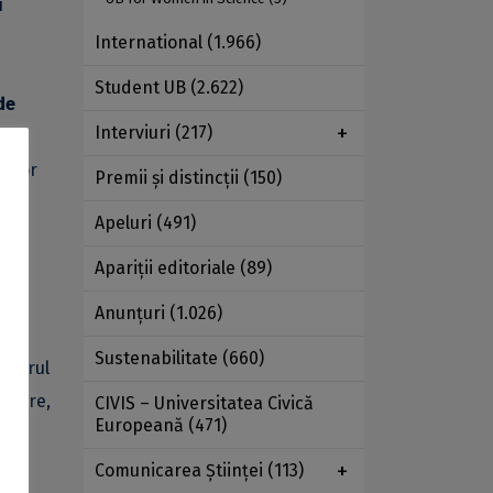
i
International
(1.966)
Student UB
(2.622)
de
Interviuri
(217)
te,
gilor
Premii şi distincţii
(150)
Apeluri
(491)
Apariţii editoriale
(89)
Anunţuri
(1.026)
Sustenabilitate
(660)
 cadrul
linare,
CIVIS – Universitatea Civică
Europeană
(471)
ii.
Comunicarea Ştiinţei
(113)