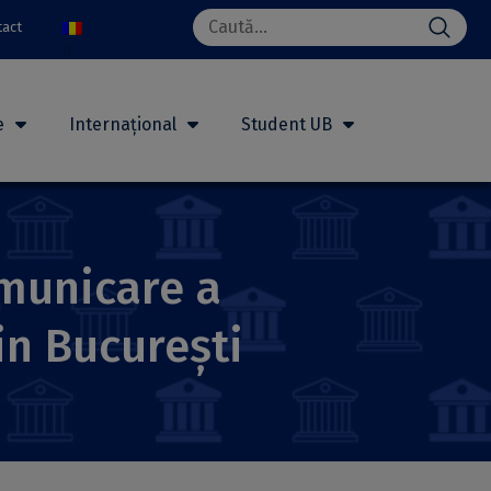
Search
tact
for:
e
Internațional
Student UB
omunicare a
in București