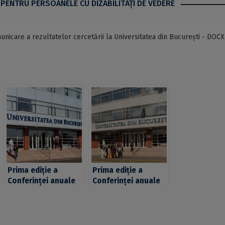
 PENTRU PERSOANELE CU DIZABILITĂŢI DE VEDERE
unicare a rezultatelor cercetării la Universitatea din București - DOCX
Prima ediție a
Prima ediție a
Conferinței anuale
Conferinței anuale
de comunicare a
de comunicare a
rezultatelor
rezultatelor
cercetării la
cercetării la
Universitatea din
Universitatea din