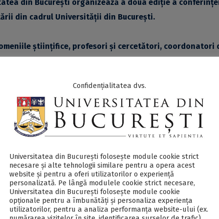
tatea din București organizează a doua ediție a conferințe
rii din cadrul Universității din București.
eniile științifice, profesori și cercetători, coordonatori 
 de proiecte, sunt invitați să prezinte, în maximum 15 minu
nului universitar 2022-2023, utilizând un limbaj accesibil cole
Confidențialitatea dvs.
versitatea din București.
e până la data de
1 noiembrie 2023
, la adresa de email
Universitatea din București folosește module cookie strict
tatea din București urmărește consolidarea conexiunilor din
necesare și alte tehnologii similare pentru a opera acest
website și pentru a oferi utilizatorilor o experiență
a premiselor pentru dezvoltarea unor colaborări interdiscip
personalizată. Pe lângă modulele cookie strict necesare,
Universitatea din București folosește module cookie
ntreaga societate, a valorii demersurilor din spațiul cercetăr
opționale pentru a îmbunătăți și personaliza experiența
utilizatorilor, pentru a analiza performanța website-ului (ex.
numărarea vizitelor în site, identificarea surselor de trafic).