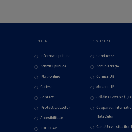
rezultatelor
București, prilej
cercetării la
pentru consolidarea
Universitatea din
unui cadru de
București
discuție axat pe
colaborare
interdisciplinară
LINKURI UTILE
COMUNITATE
Informații publice
Conducere
Achiziții publice
Administraţie
Plăţi online
Comisii UB
Cariere
Muzeul UB
Contact
Grădina Botanică „D
Protecţia datelor
Geoparcul Internați
Hațegului
Accesibilitate
Casa Universitarilor 
EDUROAM