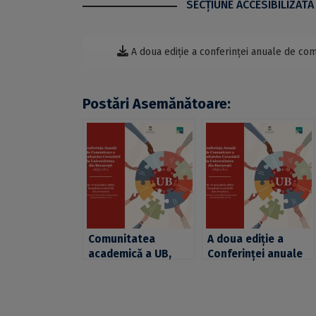
SECŢIUNE ACCESIBILIZATĂ
A doua ediție a conferinței anuale de com
Postări Asemănătoare:
Comunitatea
A doua ediție a
academică a UB,
Conferinței anuale
invitată la a doua
de comunicare a
ediție a Conferinței
rezultatelor
anuale de
cercetării la
comunicare a
Universitatea din