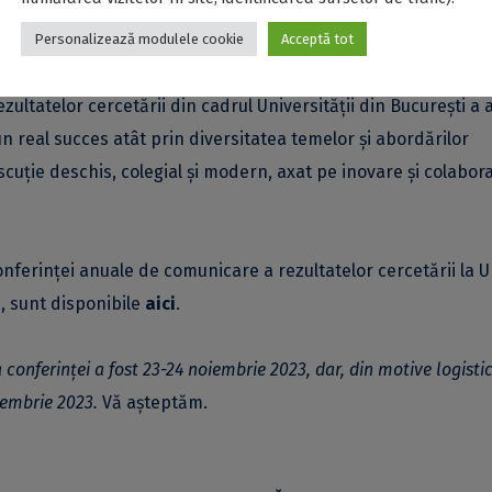
ra conferința vor fi comunicate ulterior, după centralizarea
Personalizează modulele cookie
Acceptă tot
ultatelor cercetării din cadrul Universității din București a 
un real succes atât prin diversitatea temelor și abordărilor
scuție deschis, colegial și modern, axat pe inovare și colabor
nferinței anuale de comunicare a rezultatelor cercetării la U
, sunt disponibile
aici
.
conferinței a fost 23-24 noiembrie 2023, dar, din motive logistic
oiembrie 2023.
Vă așteptăm.