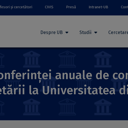
esori și cercetători
CIVIS
Presă
Intranet-UB
Con
Despre UB
Studii
Cercetar
conferinței anuale de c
etării la Universitatea d