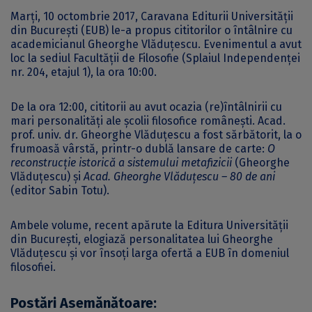
Marţi, 10 octombrie 2017, Caravana Editurii Universității
din București (EUB) le-a propus cititorilor o întâlnire cu
academicianul Gheorghe Vlăduţescu. Evenimentul a avut
loc la sediul Facultății de Filosofie (Splaiul Independenţei
nr. 204, etajul 1), la ora 10:00.
De la ora 12:00, cititorii au avut ocazia (re)întâlnirii cu
mari personalităţi ale şcolii filosofice româneşti. Acad.
prof. univ. dr. Gheorghe Vlăduţescu a fost sărbătorit, la o
frumoasă vârstă, printr-o dublă lansare de carte:
O
reconstrucţie istorică a sistemului metafizicii
(Gheorghe
Vlăduţescu) și
Acad. Gheorghe Vlăduţescu – 80 de ani
(editor Sabin Totu).
Ambele volume, recent apărute la Editura Universității
din București, elogiază personalitatea lui Gheorghe
Vlăduțescu și vor însoţi larga ofertă a EUB în domeniul
filosofiei.
Postări Asemănătoare: