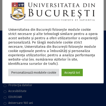
susținută de
Caravanei Știință &
Gheorghe Chivu,
Imaginație
profesor emerit al
Facultății de Litere
din cadrul
Universității din
Universitatea din București folosește module cookie
București
strict necesare și alte tehnologii similare pentru a opera
acest website și pentru a oferi utilizatorilor o experiență
personalizată. Pe lângă modulele cookie strict
LINKURI UTILE
necesare, Universitatea din București folosește module
cookie opționale pentru a îmbunătăți și personaliza
experiența utilizatorilor, pentru a analiza performanța
Informații publice
website-ului (ex. numărarea vizitelor în site,
Achiziții publice
identificarea surselor de trafic).
Plăţi online
Personalizează modulele cookie
Acceptă tot
Cariere
Contact
Protecţia datelor
Accesibilitate
EDUROAM
Aniversare 160 ani