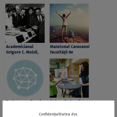
Academicianul
Maratonul Caravanei
Grigore C. Moisil,
Facultății de
omagiat la 60 de
Geografie a
ani de la înființarea
Universităţii din
secției „Mașini de
Bucureşti
Calcul” la
Universitatea din
București
Prelegerea „Școala
Universitatea din
Ardeleană și
București, prezentă
regionalismul”,
la ediția din 2022 a
Confidențialitatea dvs.