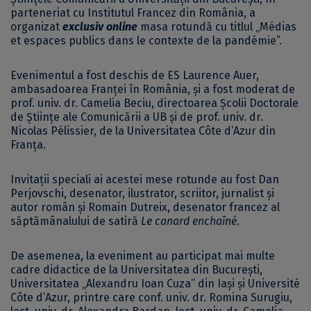
parteneriat cu Institutul Francez din România, a
organizat
exclusiv
online
masa rotundă cu titlul „Médias
et espaces publics dans le contexte de la pandémie”.
Evenimentul a fost deschis de ES Laurence Auer,
ambasadoarea Franței în România, și a fost moderat de
prof. univ. dr. Camelia Beciu, directoarea Școlii Doctorale
de Științe ale Comunicării a UB și de prof. univ. dr.
Nicolas Pélissier, de la Universitatea Côte d’Azur din
Franța.
Invitații speciali ai acestei mese rotunde au fost Dan
Perjovschi, desenator, ilustrator, scriitor, jurnalist și
autor român și Romain Dutreix, desenator francez al
săptămânalului de satiră
Le canard enchaîné
.
De asemenea, la eveniment au participat mai multe
cadre didactice de la Universitatea din București,
Universitatea „Alexandru Ioan Cuza” din Iași și Université
Côte d’Azur, printre care conf. univ. dr. Romina Surugiu,