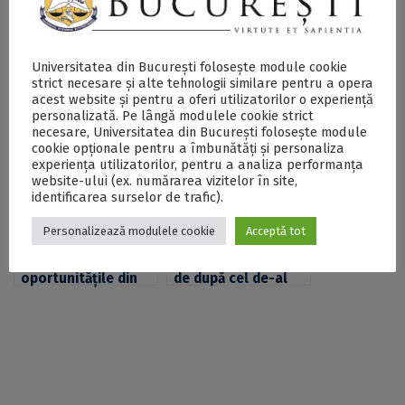
Universitatea din București folosește module cookie
Ambasadoarea
Concursul de
strict necesare și alte tehnologii similare pentru a opera
Suediei în România,
traduceri ANNARR
acest website și pentru a oferi utilizatorilor o experiență
ES doamna Therese
și-a desemnat
personalizată. Pe lângă modulele cookie strict
Hydén, invitata de
laureații. Excelența
necesare, Universitatea din București folosește module
onoare a conferinţei
Sa, doamna Therese
cookie opționale pentru a îmbunătăți și personaliza
SCS-SAS 2020 și a
Hydén,
experiența utilizatorilor, pentru a analiza performanța
website-ului (ex. numărarea vizitelor în site,
galei de premiere a
ambasadoarea
identificarea surselor de trafic).
laureaților
Suediei în România,
concursului de
invitata de onoare a
Personalizează modulele cookie
Acceptă tot
traduceri ANNARR
ceremoniei online
Rezultatele și
Foametea în masă
oportunitățile din
de după cel de-al
stațiunile de
Doilea Război
cercetare ale UB,
Mondial, subiectul
prezentate în cadrul
unei mese rotunde
unei mese rotunde
la Facultatea de
Litere