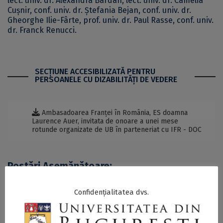
lect. univ. dr. Alexandra Bardan, lect. univ. dr. Camelia
Cușnir, conf. univ. dr. Ștefania Bejan, conf. univ. dr.
Gheorghe Ilie-Fârte, prof. univ. dr. Paul Rasse, conf. univ.
dr. Franck Renucci.
SECŢIUNE ACCESIBILIZATĂ PENTRU
PERSOANELE CU DIZABILITĂŢI DE VEDERE
Ambasadoarea Franței în România, ES doamna
Laurence Auer, invitata de onoare a unei mese
rotunde organizate de UB în parteneriat cu IFR - DOC
Postări Asemănătoare:
Confidențialitatea dvs.