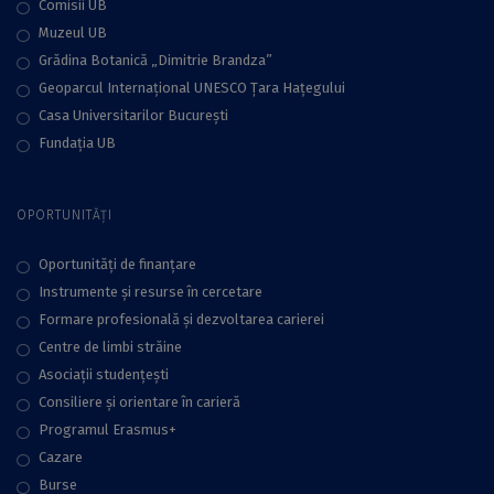
Comisii UB
Muzeul UB
Grădina Botanică „Dimitrie Brandza”
Geoparcul Internațional UNESCO Țara Hațegului
Casa Universitarilor București
Fundaţia UB
OPORTUNITĂȚI
Oportunități de finanțare
Instrumente și resurse în cercetare
Formare profesională și dezvoltarea carierei
Centre de limbi străine
Asociații studențești
Consiliere şi orientare în carieră
Programul Erasmus+
Cazare
Burse