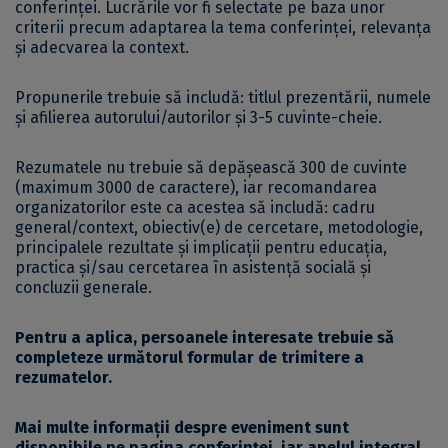
conferinței. Lucrările vor fi selectate pe baza unor
criterii precum adaptarea la tema conferinței, relevanța
și adecvarea la context.
Propunerile trebuie să includă: titlul prezentării, numele
și afilierea autorului/autorilor și 3-5 cuvinte-cheie.
Rezumatele nu trebuie să depășească 300 de cuvinte
(maximum 3000 de caractere), iar recomandarea
organizatorilor este ca acestea să includă: cadru
general/context, obiectiv(e) de cercetare, metodologie,
principalele rezultate și implicații pentru educația,
practica și/sau cercetarea în asistență socială și
concluzii generale.
Pentru a aplica, persoanele interesate trebuie să
completeze următorul
formular de trimitere a
rezumatelor
.
Mai multe informații despre eveniment sunt
disponibile pe
pagina conferinței
, iar apelul integral