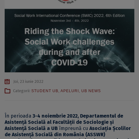
Joi, 23 iunie 2022
Categorii:
STUDENT UB
,
APELURI
,
UB NEWS
În perioada
3-4 noiembrie 2022, Departamentul de
Asistență Socială al Facultății de Sociologie și
Asistență Socială a UB
împreună cu
Asociația Școlilor
de Asistență Socială din România (ASSWR)