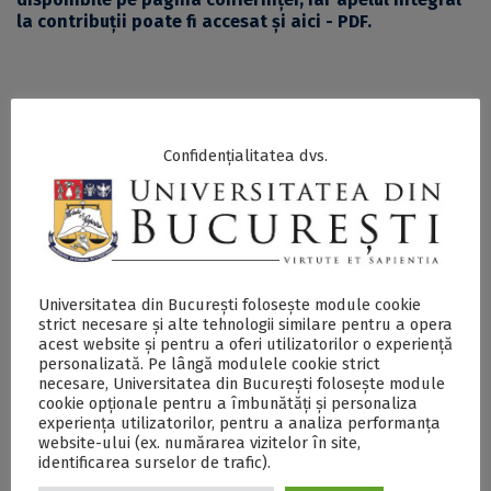
la contribuții poate fi accesat și
aici - PDF
.
SECŢIUNE ACCESIBILIZATĂ PENTRU
PERSOANELE CU DIZABILITĂŢI DE VEDERE
Confidențialitatea dvs.
Apel la contribuții pentru a VI-a ediție a Conferinței
Internaționale în Asistență Socială, organizată la UB -
DOCX
Universitatea din București folosește module cookie
Postări Asemănătoare:
strict necesare și alte tehnologii similare pentru a opera
acest website și pentru a oferi utilizatorilor o experiență
personalizată. Pe lângă modulele cookie strict
necesare, Universitatea din București folosește module
cookie opționale pentru a îmbunătăți și personaliza
experiența utilizatorilor, pentru a analiza performanța
website-ului (ex. numărarea vizitelor în site,
identificarea surselor de trafic).