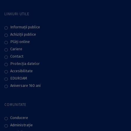
LINKURI UTILE
Informații publice
Achiziții publice
Plăţi online
Cariere
Contact
Protecţia datelor
Accesibilitate
EDUROAM
Aniversare 160 ani
COMUNITATE
Conducere
Administraţie