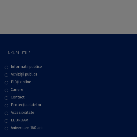
Studenților
Studenţesc de
Geografi, la
Geografie Umană şi
Universitatea din
Turism – apel la
București
contribuții
LINKURI UTILE
Informații publice
Achiziții publice
Plăţi online
Cariere
Contact
Protecţia datelor
Accesibilitate
EDUROAM
Aniversare 160 ani