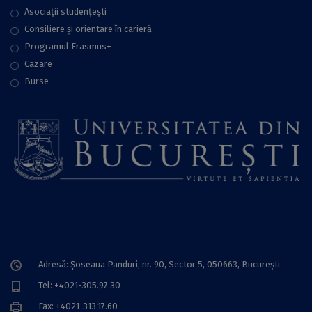
Asociații studențești
Consiliere şi orientare în carieră
Programul Erasmus+
Cazare
Burse
Adresă: Șoseaua Panduri, nr. 90, Sector 5, 050663, Bucureşti.
Tel: +4021-305.97.30
Fax: +4021-313.17.60