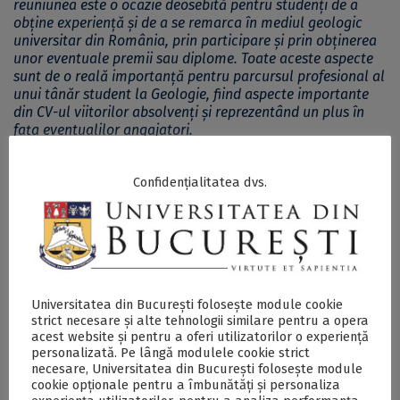
reuniunea este o ocazie deosebită pentru studenți de a
obţine experiență și de a se remarca în mediul geologic
universitar din România, prin participare și prin obținerea
unor eventuale premii sau diplome. Toate aceste aspecte
sunt de o reală importanță pentru parcursul profesional al
unui tânăr student la Geologie, fiind aspecte importante
din CV-ul viitorilor absolvenți și reprezentând un plus în
fața eventualilor angajatori.
Confidențialitatea dvs.
SECŢIUNE ACCESIBILIZATĂ PENTRU
PERSOANELE CU DIZABILITĂŢI DE VEDERE
Apel la înscrieri pentru cea de-a XXI-a ediție a
Simpozionului Național al Studenților Geologi și
Universitatea din București folosește module cookie
Geofizicieni - DOCX
strict necesare și alte tehnologii similare pentru a opera
acest website și pentru a oferi utilizatorilor o experiență
personalizată. Pe lângă modulele cookie strict
necesare, Universitatea din București folosește module
Postări Asemănătoare:
cookie opționale pentru a îmbunătăți și personaliza