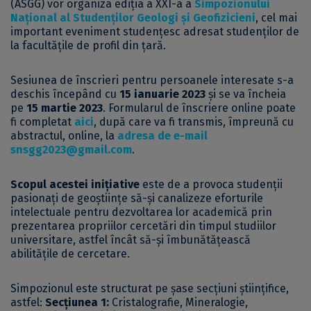
(ASGG) vor organiza ediția a XXI-a a
Simpozionului
Național al Studenților Geologi și Geofizicieni
, cel mai
important eveniment studențesc adresat studenților de
la facultățile de profil din țară.
Sesiunea de înscrieri pentru persoanele interesate s-a
deschis începând cu
15 ianuarie 2023
și se va încheia
pe
15 martie 2023
. Formularul de înscriere online poate
fi completat
aici
, după care va fi transmis, împreună cu
abstractul, online, la
adresa de e-mail
snsgg2023@gmail.com
.
Scopul acestei inițiative
este de a provoca studenții
pasionați de geoștiințe să-şi canalizeze eforturile
intelectuale pentru dezvoltarea lor academică prin
prezentarea propriilor cercetări din timpul studiilor
universitare, astfel încât să-și îmbunătățească
abilitățile de cercetare.
Simpozionul este structurat pe șase secțiuni științifice,
astfel:
Secțiunea 1:
Cristalografie, Mineralogie,