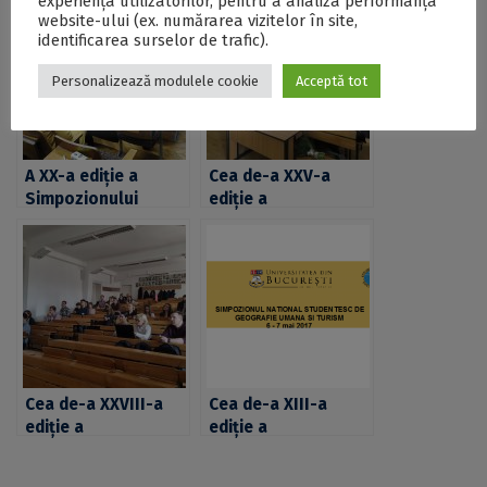
experiența utilizatorilor, pentru a analiza performanța
website-ului (ex. numărarea vizitelor în site,
identificarea surselor de trafic).
Personalizează modulele cookie
Acceptă tot
A XX-a ediție a
Cea de-a XXV-a
Simpozionului
ediție a
Național al
Simpozionului
Studenților Geologi
Național al
și Geofizicieni,
Studenților
organizată la
Geografi la
Universitatea din
Universitatea din
București
București
Cea de-a XXVIII-a
Cea de-a XIII-a
ediție a
ediţie a
Simpozionului
Simpozionului
Național al
Naţional