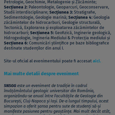
Petrologie, Geochimie, Metalogenie și Zăcăminte;
Secțiunea 2:
Paleontologie, Geoparcuri, Geoconservare,
Studii interdisciplinare;
Secțiunea 3:
Stratigrafie,
Sedimentologie, Geologie marină;
Secțiunea 4:
Geologia
zăcămintelor de hidrocarburi, Geologie structurală,
Tectonică, Explorarea și exploatarea zăcămintelor de
hidrocarburi;
Secțiunea 5:
Geofizică, Inginerie geologică,
Hidrogeologie, Ingineria Mediului & Protecția mediului și
Secțiunea 6:
Comunicări științifice pe baze bibliografice
destinate studenților din anul I.
Site-ul oficial al evenimentului poate fi accesat
aici
.
Mai multe detalii despre eveniment
SNSGG
este un eveniment de tradiție în cadrul
învățământului geologic universitar din România,
organizându-se anual între Facultățile de Geologie din
București, Cluj-Napoca și Iași. De-a lungul timpului, acest
simpozion a oferit șansa pentru sute de studenți să-și
manifeste pasiunea pentru geoștiințe. Mai mult decât atât,