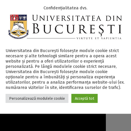
Confidențialitatea dvs.
pă a competiției, ce constă într-o sesiune online de pregătire
i din București și experți în comunicare îi vor consilia în ved
Universitatea din București folosește module cookie strict
ună bazele unor noi strategii de a-și vinde ideile și îi vor ajuta 
necesare și alte tehnologii similare pentru a opera acest
a finalul sesiunii de pregătire, coordonatorii vor decide finali
website și pentru a oferi utilizatorilor o experiență
personalizată. Pe lângă modulele cookie strict necesare,
Universitatea din București folosește module cookie
opționale pentru a îmbunătăți și personaliza experiența
utilizatorilor, pentru a analiza performanța website-ului (ex.
numărarea vizitelor în site, identificarea surselor de trafic).
Personalizează modulele cookie
Acceptă tot