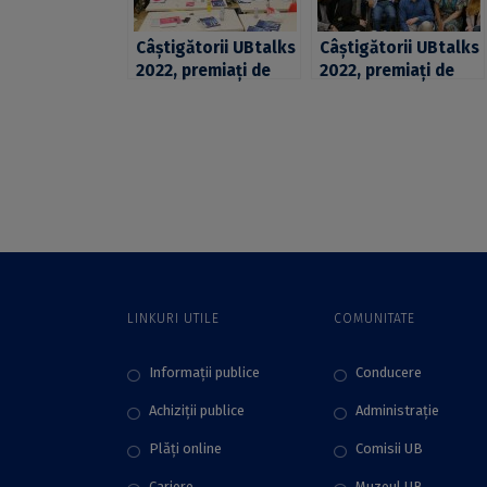
Câștigătorii UBtalks
Câștigătorii UBtalks
2022, premiați de
2022, premiați de
Aqua Carpatica,
Aqua Carpatica,
BCR, Kaufland și
BCR, Kaufland și
SAGA Festival
SAGA Festival
LINKURI UTILE
COMUNITATE
Informații publice
Conducere
Achiziții publice
Administraţie
Plăţi online
Comisii UB
Cariere
Muzeul UB