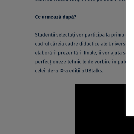
Ce urmează după?
Studenții selectați vor participa la prima eta
cadrul căreia cadre didactice ale Universități
elaborării prezentării finale, îi vor ajuta să p
perfecționeze tehnicile de vorbire în public. L
celei de-a IX-a ediții a UBtalks.