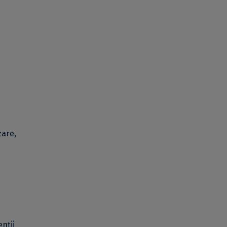
zare,
nții