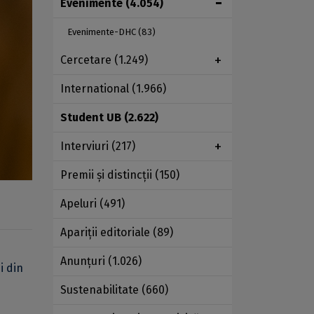
Evenimente
(4.054)
Evenimente-DHC
(83)
Cercetare
(1.249)
International
(1.966)
Student UB
(2.622)
Interviuri
(217)
Premii şi distincţii
(150)
Apeluri
(491)
Apariţii editoriale
(89)
Anunţuri
(1.026)
i din
Sustenabilitate
(660)