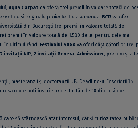
lui,
Aqua Carpatica
oferă trei premii în valoare totală de pe
prezentate și originale proiecte. De asemenea,
BCR
va oferi
iversității din București trei premii în valoare totală de
rei premii în valoare totală de 1.500 de lei pentru cele mai
Nu în ultimul rând,
Festivalul SAGA
va oferi câștigătorilor trei 
2 invitații VIP
,
2 invitații General Admission+
, precum și alt
ții, masteranzii și doctoranzii UB. Deadline-ul înscrierii în
 adresa unde poți înscrie proiectul tău de 10 din sesiune
 care să stârnească atât interesul, cât și curiozitatea publicu
 de 10 minute în etapa finală. Pentru competiție, se poate apl
ane.