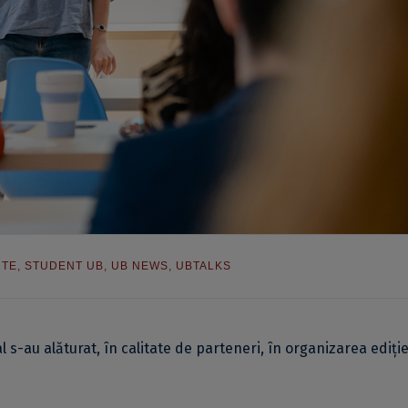
NTE
,
STUDENT UB
,
UB NEWS
,
UBTALKS
 s-au alăturat, în calitate de parteneri, în organizarea ediție