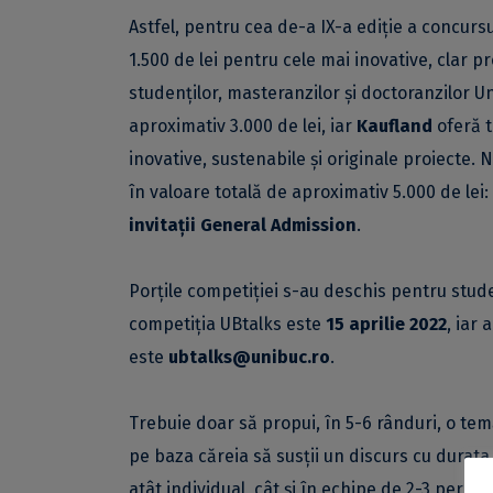
Astfel, pentru cea de-a IX-a ediție a concursu
1.500 de lei pentru cele mai inovative, clar 
studenților, masteranzilor și doctoranzilor Un
aproximativ 3.000 de lei, iar
Kaufland
oferă t
inovative, sustenabile și originale proiecte. 
în valoare totală de aproximativ 5.000 de lei:
invitații General Admission
.
Porțile competiției s-au deschis pentru studen
competiția UBtalks este
15 aprilie 2022
, iar
este
ubtalks@unibuc.ro
.
Trebuie doar să propui, în 5-6 rânduri, o temă
pe baza căreia să susții un discurs cu durata
atât individual, cât și în echipe de 2-3 perso