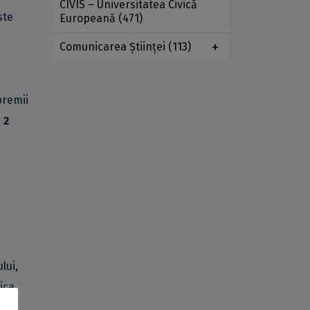
CIVIS – Universitatea Civică
ste
Europeană
(471)
Comunicarea Ştiinţei
(113)
premii
e
2
lui,
ica