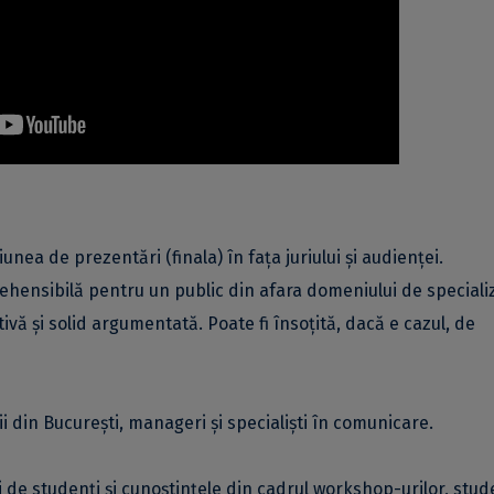
unea de prezentări (finala) în fața juriului și audienței.
rehensibilă pentru un public din afara domeniului de speciali
vă și solid argumentată. Poate fi însoțită, dacă e cazul, de
ții din București, manageri și specialiști în comunicare.
de studenți și cunoștințele din cadrul workshop-urilor, stude