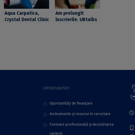
Aqua Carpatica,
Am prelungit
Crystal Dental Clinic
înscrierile. UBtalks
și Kaufland, premii
2022, premii în
de mii de lei pentru
valoare totală de
proiecte #de10
peste 10.000 de lei
OPORTUNITĂȚI
Oportunități de finanțare
Instrumente și resurse în cercetare
Formare profesională și dezvoltarea
carierei