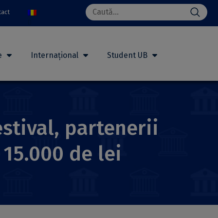
Search
tact
for:
e
Internațional
Student UB
stival, partenerii
 15.000 de lei