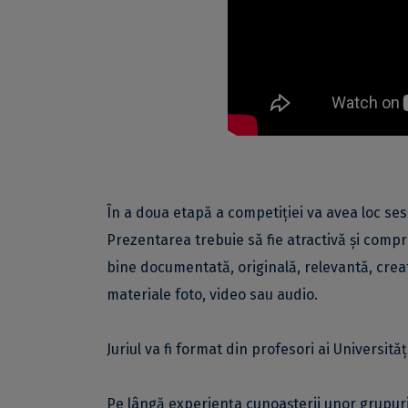
În a doua etapă a competiției va avea loc sesi
Prezentarea trebuie să fie atractivă și comp
bine documentată, originală, relevantă, creati
materiale foto, video sau audio.
Juriul va fi format din profesori ai Universită
Pe lângă experiența cunoașterii unor grupuri 