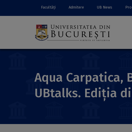
Facultăți
Admitere
UB News
Prof
Aqua Carpatica, B
UBtalks. Ediția d