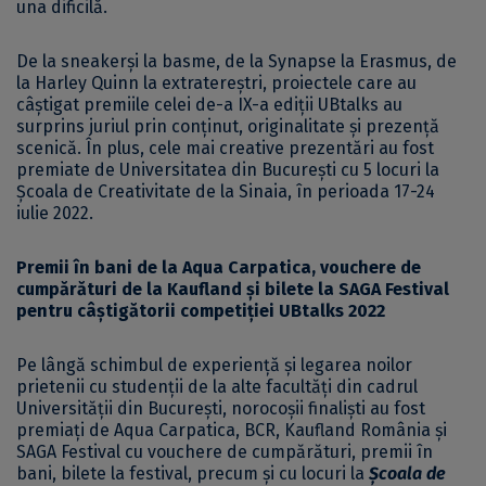
una dificilă.
De la sneakerși la basme, de la Synapse la Erasmus, de
la Harley Quinn la extratereștri, proiectele care au
câștigat premiile celei de-a IX-a ediții UBtalks au
surprins juriul prin conținut, originalitate și prezență
scenică. În plus, cele mai creative prezentări au fost
premiate de Universitatea din București cu 5 locuri la
Școala de Creativitate de la Sinaia, în perioada 17-24
iulie 2022.
Premii în bani de la Aqua Carpatica, vouchere de
cumpărături de la Kaufland și bilete la SAGA Festival
pentru câștigătorii competiției UBtalks 2022
Pe lângă schimbul de experiență și legarea noilor
prietenii cu studenții de la alte facultăți din cadrul
Universității din București, norocoșii finaliști au fost
premiați de Aqua Carpatica, BCR, Kaufland România și
SAGA Festival cu vouchere de cumpărături, premii în
bani, bilete la festival, precum și cu locuri la
Școala de