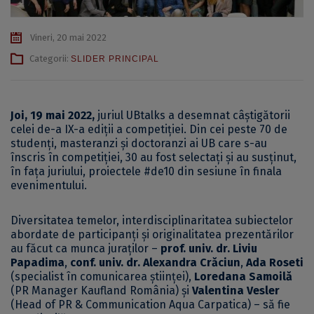
Vineri, 20 mai 2022
Categorii:
SLIDER PRINCIPAL
Joi, 19 mai 2022,
juriul UBtalks a desemnat câștigătorii
celei de-a IX-a ediții a competiției. Din cei peste 70 de
studenți, masteranzi și doctoranzi ai UB care s-au
înscris în competiției, 30 au fost selectați și au susținut,
în fața juriului, proiectele #de10 din sesiune în finala
evenimentului.
Diversitatea temelor, interdisciplinaritatea subiectelor
abordate de participanți și originalitatea prezentărilor
au făcut ca munca juraților –
prof. univ. dr. Liviu
Papadima
,
conf. univ. dr. Alexandra
Crăciun
,
Ada Roseti
(specialist în comunicarea științei),
Loredana Samoilă
(PR Manager Kaufland România) și
Valentina Vesler
(Head of PR & Communication Aqua Carpatica) – să fie