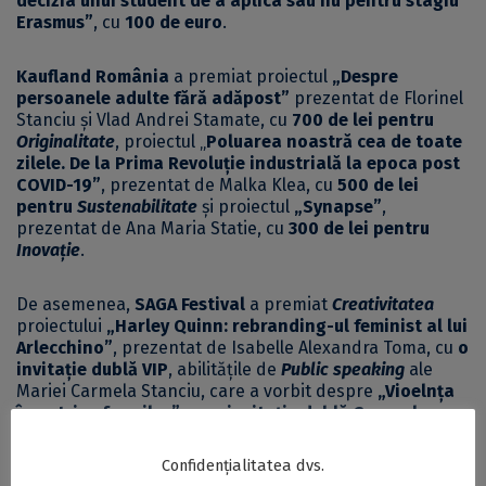
decizia unui student de a aplica sau nu pentru stagiu
Erasmus”
, cu
100 de euro
.
Kaufland România
a premiat proiectul
„Despre
persoanele adulte fără adăpost”
prezentat de Florinel
Stanciu și Vlad Andrei Stamate, cu
700 de lei pentru
Originalitate
, proiectul „
Poluarea noastră cea de toate
zilele. De la Prima Revoluție industrială la epoca post
COVID-19”
, prezentat de Malka Klea, cu
500 de lei
pentru
Sustenabilitate
și proiectul
„Synapse”
,
prezentat de Ana Maria Statie, cu
300 de lei pentru
Inovație
.
De asemenea,
SAGA Festival
a premiat
Creativitatea
proiectului
„Harley Quinn: rebranding-ul feminist al lui
Arlecchino”
, prezentat de Isabelle Alexandra Toma, cu
o
invitație dublă VIP
, abilitățile de
Public speaking
ale
Mariei Carmela Stanciu, care a vorbit despre
„Vioelnța
împotriva femeilor”
, cu
o invitație dublă General
Access+
, dar și
Structura prezentării
Elenei Munteanu,
care discutat despre
„Gândirea la rece în dileme
Confidențialitatea dvs.
etice”
, cu
o invitație dublă General Access
.