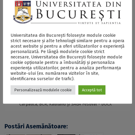
Nu în ultimul rând, Universitatea din București a premiat
cele mai creative prezentări cu
6 locuri la Școala de
Creativitate
. Evenimentul va avea loc în perioada 17-24
iulie 2022 la Sinaia, iar premiul acoperă costurile de
Universitatea din București folosește module cookie
cazare, masă și workshop-uri pentru studenții Ana
strict necesare și alte tehnologii similare pentru a opera
Maria Statie, Andrei Marin, Octavian Ianc, Daniel Rupa,
acest website și pentru a oferi utilizatorilor o experiență
Andrei Bulboacă-Trif și Giorgiana Maribel Voiasciuc.
personalizată. Pe lângă modulele cookie strict
necesare, Universitatea din București folosește module
cookie opționale pentru a îmbunătăți și personaliza
experiența utilizatorilor, pentru a analiza performanța
website-ului (ex. numărarea vizitelor în site,
SECŢIUNE ACCESIBILIZATĂ PENTRU
PERSOANELE CU DIZABILITĂŢI DE VEDERE
identificarea surselor de trafic).
Personalizează modulele cookie
Acceptă tot
Câștigătorii UBtalks 2022, premiați de Aqua
Carpatica, BCR, Kaufland și SAGA Festival - DOCX
Postări Asemănătoare: