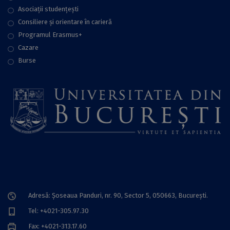
Asociații studențești
Consiliere şi orientare în carieră
Programul Erasmus+
Cazare
Burse
Adresă: Șoseaua Panduri, nr. 90, Sector 5, 050663, Bucureşti.
Tel: +4021-305.97.30
Fax: +4021-313.17.60