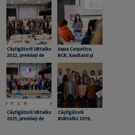
Câștigătorii UBtalks
Aqua Carpatica,
2022, premiați de
BCR, Kaufland și
Aqua Carpatica,
SAGA Festival,
BCR, Kaufland și
partenerii UBtalks.
SAGA Festival
Ediția din 2022,
premii de peste
15.000 de lei
Câștigătorii UBtalks
Câștigătorii
2021, premiați de
#UBtalks 2019,
Kaufland, Aqua
premiați la Casa
Carpatica, Crystal
Universitarilor