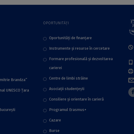
Explorations of the
Archaeology”
Teomim Cave,
Israel”
OPORTUNITĂȚI
Oportunități de finanțare
Instrumente și resurse în cercetare
Formare profesională și dezvoltarea
carierei
Centre de limbi străine
imitrie Brandza”
Asociații studențești
onal UNESCO Țara
Consiliere şi orientare în carieră
București
Programul Erasmus+
Cazare
Burse