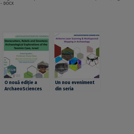
 - DOCX
O nouă ediție a
Un nou eveniment
ArchaeoSciences
din seria
Seminars,
ArchaeoSciences
organizată în cadrul
Summer School la
ICUB:
Universitatea din
“Stonecutters,
București: “Airborne
Rebels and
Laser Scanning &
Devotees:
Multispectral
Archaeological
Mapping in