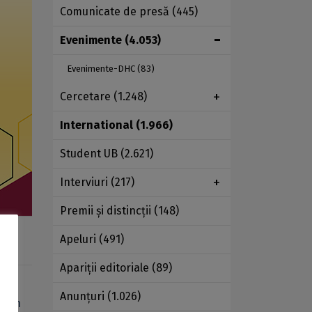
Comunicate de presă
(445)
Evenimente
(4.053)
Evenimente-DHC
(83)
Cercetare
(1.248)
International
(1.966)
Student UB
(2.621)
Interviuri
(217)
Premii şi distincţii
(148)
Apeluri
(491)
Apariţii editoriale
(89)
Anunţuri
(1.026)
i din