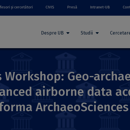
esori și cercetători
CIVIS
Presă
Intranet-UB
Con
Despre UB
Studii
Cercetar
s Workshop: Geo-archae
nced airborne data acq
tforma ArchaeoSciences