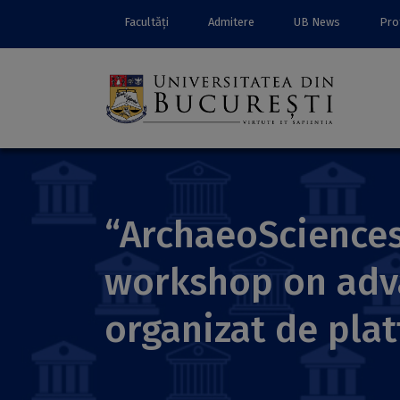
Facultăți
Admitere
UB News
Prof
“ArchaeoScience
workshop on adva
organizat de pla