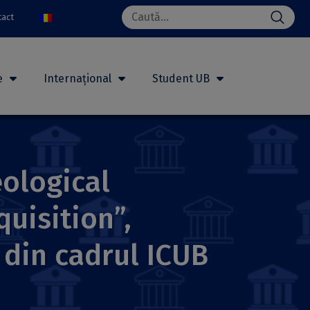
Search
tact
for:
e
Internațional
Student UB
ological
uisition”,
 din cadrul ICUB