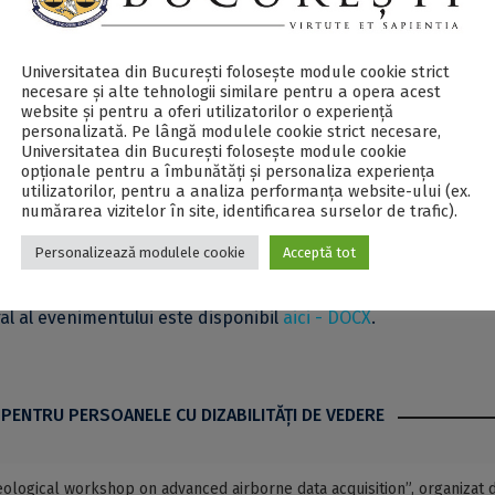
rchaeoSciences Workshop: Geo-archaeological workshop
kshop-ul va fi susținut de
dr. Cornelis Stal
de la
HOGENT Unive
Universitatea din București folosește module cookie strict
necesare și alte tehnologii similare pentru a opera acest
website și pentru a oferi utilizatorilor o experiență
personalizată. Pe lângă modulele cookie strict necesare,
Universitatea din București folosește module cookie
 fi consultate
aici
.
opționale pentru a îmbunătăți și personaliza experiența
utilizatorilor, pentru a analiza performanța website-ului (ex.
numărarea vizitelor în site, identificarea surselor de trafic).
e Matematică și Informatică a Universității din București (Digi
9, Str. Academiei, nr. 14, Sector 1, București).
Personalizează modulele cookie
Acceptă tot
al al evenimentului este disponibil
aici - DOCX
.
 PENTRU PERSOANELE CU DIZABILITĂŢI DE VEDERE
ogical workshop on advanced airborne data acquisition”, organizat 