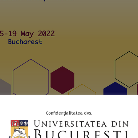
TE
,
INTERNATIONAL
,
UB NEWS
Confidențialitatea dvs.
eoSciences
din cadrul Institutului de Cercetare al Universități