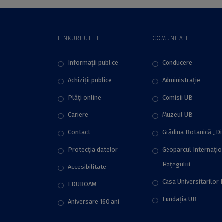
din cadrul ICUB
din cadrul ICUB
LINKURI UTILE
COMUNITATE
Informații publice
Conducere
Achiziții publice
Administraţie
Plăţi online
Comisii UB
Cariere
Muzeul UB
Contact
Grădina Botanică „D
Protecţia datelor
Geoparcul Internați
Hațegului
Accesibilitate
Casa Universitarilor 
EDUROAM
Fundaţia UB
Aniversare 160 ani