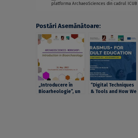
platforma ArchaeoSciences din cadrul ICUB
Postări Asemănătoare:
„Introducere în
“Digital Techniques
Bioarheologie”, un
& Tools and How We
nou eveniment din
Use Them”, un nou
seria
eveniment din seria
ArchaeoSciences
ArchaeoSciences
Workshops,
Workshops,
organizată de
organizată de
Platforma
Platforma
ArchaeoSciences
ArchaeoSciences