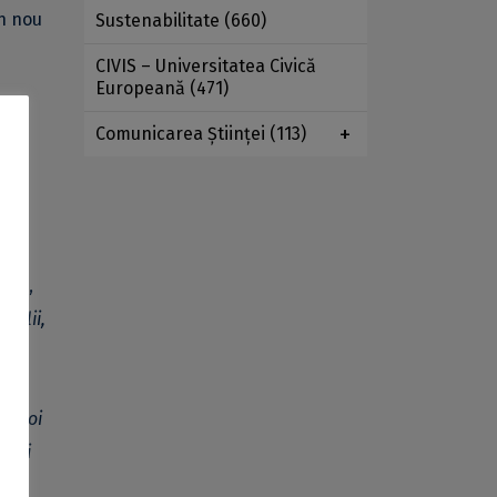
un nou
Sustenabilitate
(660)
CIVIS – Universitatea Civică
Europeană
(471)
Comunicarea Ştiinţei
(113)
i a
a și
ntz),
malii,
),
Noi
ații
ța