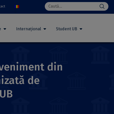
Search
tact
for:
e
Internațional
Student UB
eveniment din
izată de
CUB