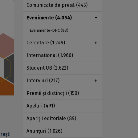
Comunicate de presă
(445)
Evenimente
(4.054)
Evenimente-DHC
(83)
Cercetare
(1.249)
International
(1.966)
Student UB
(2.622)
Interviuri
(217)
Premii şi distincţii
(150)
Apeluri
(491)
Apariţii editoriale
(89)
Anunţuri
(1.026)
rești