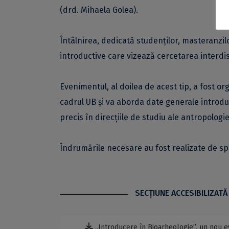
(drd. Mihaela Golea).
Întâlnirea, dedicată studenților, masteranzil
introductive care vizează cercetarea interdis
Evenimentul, al doilea de acest tip, a fost or
cadrul UB și va aborda date generale introdu
precis în direcțiile de studiu ale antropologie
Îndrumările necesare au fost realizate de spe
SECŢIUNE ACCESIBILIZATĂ
„Introducere în Bioarheologie”, un nou 