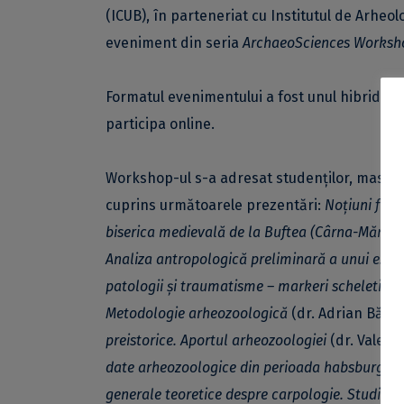
(ICUB), în parteneriat cu Institutul de Arheo
eveniment din seria
ArchaeoSciences Worksh
Formatul evenimentului a fost unul hibrid, cei
participa online.
Workshop-ul s-a adresat studenților, mastera
cuprins următoarele prezentări:
Noțiuni fun
biserica medievală de la Buftea (Cârna-Măneșt
Analiza antropologică preliminară a unui eșant
patologii și traumatisme – markeri scheletici 
Metodologie arheozoologică
(dr. Adrian Bălăș
preistorice. Aportul arheozoologiei
(dr. Valent
date arheozoologice din perioada habsburgică
generale teoretice despre carpologie. Studiu de