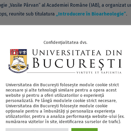
logie „Vasile Pârvan” al Academiei Române (IAB), a organizat 
ops
, reunite sub titulatura
„Introducere în Bioarheologie”
.
 care nu au putut fi prezenți fizic având posibilitatea de a
Confidențialitatea dvs.
nzilor și doctoranzilor UB din
domeniile istorie
și
biologie
ș
damentale și metode în antropologie
(Andreea Toma),
Necropol
i). Câteva aspecte arheologice preliminare
(dr. Alexandru Mori
ion din cimitirul medieval de la Buftea
(Franceska Știrbu),
Ano
Universitatea din București folosește module cookie strict
necesare și alte tehnologii similare pentru a opera acest
ai modului de viață a oamenilor din trecut
(dr. Gabriel Vasile),
website și pentru a oferi utilizatorilor o experiență
personalizată. Pe lângă modulele cookie strict necesare,
escu),
Reconstituirea mediului înconjurător din jurul siturilor
Universitatea din București folosește module cookie
in Radu),
Animale în contexte funerare
(dr. Valentin Dumitrașcu
opționale pentru a îmbunătăți și personaliza experiența
utilizatorilor, pentru a analiza performanța website-ului (ex.
(David Baciu, dr. Adrian Ioniță, dr. Adrian Bălășescu) și
Inform
numărarea vizitelor în site, identificarea surselor de trafic).
 caz: utilizarea plantelor domestice în arealul culturii Gumelni