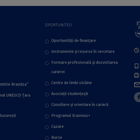
din cadrul ICUB
since the Neolithic
till the first Iron
Age”, organizată de
OPORTUNITĂȚI
Platforma
ArchaeoSciences
din cadrul ICUB
Oportunități de finanțare
Instrumente și resurse în cercetare
Formare profesională și dezvoltarea
carierei
Centre de limbi străine
imitrie Brandza”
Asociații studențești
onal UNESCO Țara
Consiliere şi orientare în carieră
București
Programul Erasmus+
Cazare
Burse