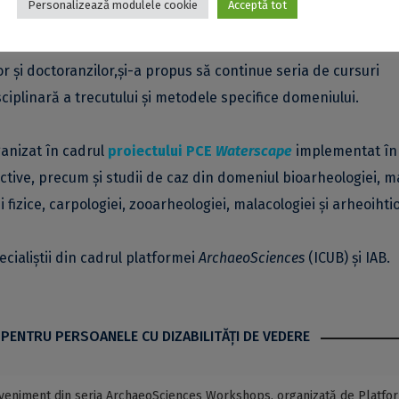
Personalizează modulele cookie
Acceptă tot
or și doctoranzilor,și-a propus să continue seria de cursuri
ciplinară a trecutului și metodele specifice domeniului.
ganizat în cadrul
proiectului PCE
Waterscape
implementat în
ctive, precum și studii de caz din domeniul bioarheologiei, m
i fizice, carpologiei, zooarheologiei, malacologiei și arheoihtio
cialiștii din cadrul platformei
ArchaeoSciences
(ICUB) și IAB.
 PENTRU PERSOANELE CU DIZABILITĂŢI DE VEDERE
eveniment din seria ArchaeoSciences Workshops, organizată de Platfo