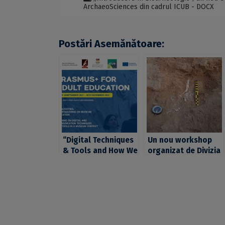
ArchaeoSciences din cadrul ICUB - DOCX
Postări Asemănătoare:
“Digital Techniques
Un nou workshop
& Tools and How We
organizat de Divizia
Use Them”, un nou
ArchaeoSciences a
eveniment din seria
ICUB, cu tema
ArchaeoSciences
„Introducere în
Workshops,
Bioarheologie”
organizată de
Platforma
ArchaeoSciences