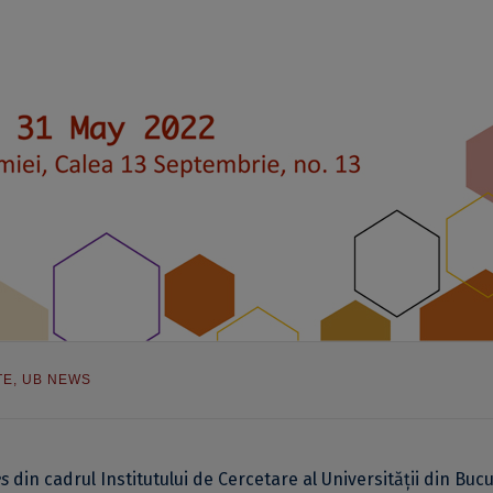
TE
,
UB NEWS
es
din cadrul Institutului de Cercetare al Universității din Bucu