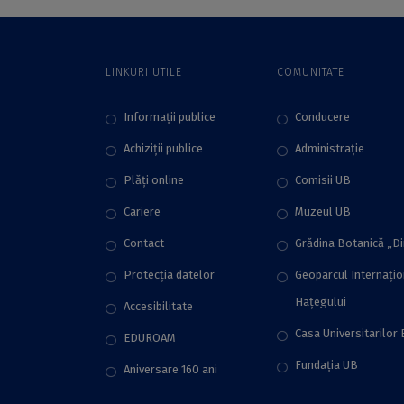
din cadrul ICUB
LINKURI UTILE
COMUNITATE
Informații publice
Conducere
Achiziții publice
Administraţie
Plăţi online
Comisii UB
Cariere
Muzeul UB
Contact
Grădina Botanică „D
Protecţia datelor
Geoparcul Internați
Hațegului
Accesibilitate
Casa Universitarilor 
EDUROAM
Fundaţia UB
Aniversare 160 ani