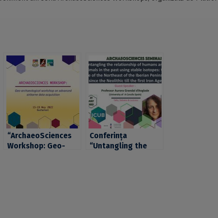
“ArchaeoSciences
Conferința
Workshop: Geo-
“Untangling the
archaeological
relationship of
workshop on
humans and animals
advanced airborne
in the past using
data acquisition”,
stable isotopes: the
organizat de
case of the
platforma
Northeast of the
ArchaeoSciences
Iberian Peninsula