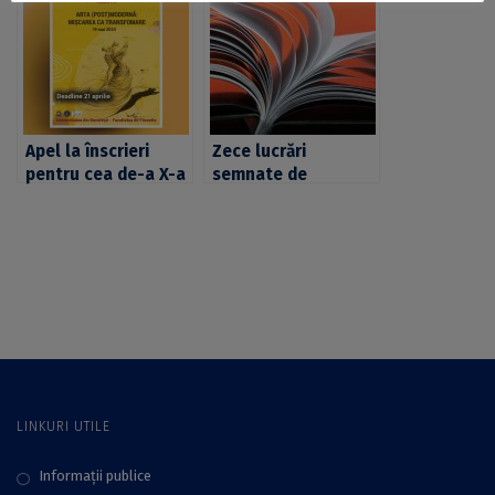
al celei de-a VIII-a
Universității din
ediții „Art Safari”
București
Apel la înscrieri
Zece lucrări
pentru cea de-a X-a
semnate de
a ediție a
profesori și
Conferinței
cercetători ai UB,
Naționale de
publicate în primele
Estetică și Filosofia
trei luni ale anului
Artei „Ion Ianoși” –
2022 la Editura
„Arta
Universității din
(Post)Modernă:
București –
Mișcarea ca
Bucharest
Transformare”,
University Press
organizate de CCIIF
LINKURI UTILE
Informații publice