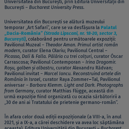
Universitatea din București, prin Editura Universității din
București –
Bucharest University Press
.
Universitatea din București se alătură muzeului
temporar „Art Safari”, care se va desfășura la
Palatul
„Dacia-România”
(Strada Lipscani, nr. 18-20, sector 3,
București)
, colaborând pentru următoarele expoziții:
Pavilionul Muzeal –
Theodor Aman. Primul artist român
modern
, curator Elena Olariu; Pavilionul Central –
Picasso, Dalí & Falla. Pălăria cu trei colțuri
, curator Óscar
Carrascosa; Pavilionul Contemporan –
Irina Dragomir.
Roșu, galben și albastru
, curator Alexandru Rădvan;
Pavilionul invitat –
Marcel Iancu. Reconstruind artele din
România în Israel
, curator Raya Zommer
–
Tal, Pavilionul
aniversar –
Barbara Klemm. Light and Dark. Photographs
from Germany
, curator Matthias Flügge, această din
urmă expoziție fiind organizată cu ocazia sărbătoririi a
„30 de ani ai Tratatului de prietenie germano-român”.
În afara celor două ediții expoziționale (a VIII-a, în anul
2021, și a IX-a, a cărei deschidere va avea loc săptămâna
aceasta), Editura Universității din București –
Bucharest