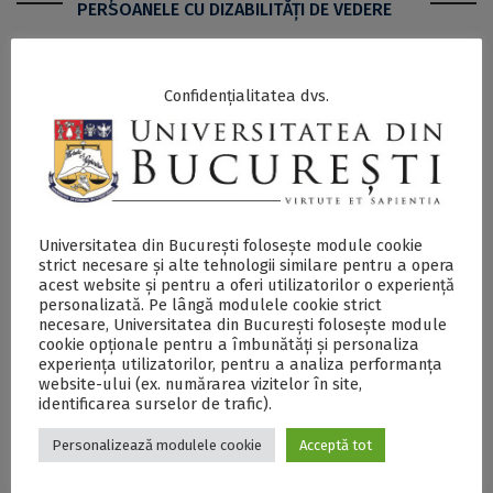
PERSOANELE CU DIZABILITĂŢI DE VEDERE
Arta cucerește pentru trei luni Strada Lipscani!
Confidențialitatea dvs.
Universitatea din București, din nou partener la cea
de-a IX-a ediție „Art Safari” - DOCX
Postări Asemănătoare:
Universitatea din București folosește module cookie
strict necesare și alte tehnologii similare pentru a opera
acest website și pentru a oferi utilizatorilor o experiență
personalizată. Pe lângă modulele cookie strict
necesare, Universitatea din București folosește module
cookie opționale pentru a îmbunătăți și personaliza
experiența utilizatorilor, pentru a analiza performanța
website-ului (ex. numărarea vizitelor în site,
identificarea surselor de trafic).
Arta cucerește
Art Safari 2022.
Strada Lipscani!
Bilete la preț
Personalizează modulele cookie
Acceptă tot
Universitatea din
special pentru
București, partener
comunitatea