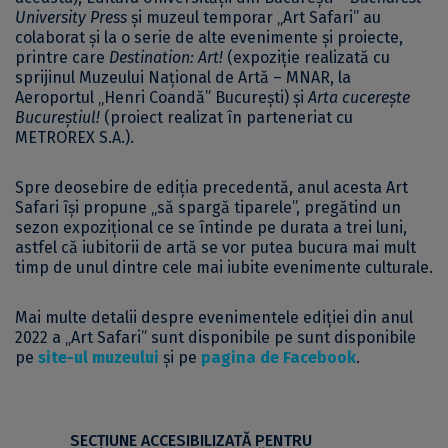
University Press
și muzeul temporar „Art Safari” au
colaborat și la o serie de alte evenimente și proiecte,
printre care
Destination: Art!
(expoziție realizată cu
sprijinul Muzeului Național de Artă – MNAR, la
Aeroportul „Henri Coandă” București) și
Arta cucerește
Bucureștiul!
(proiect realizat în parteneriat cu
METROREX S.A.).
Spre deosebire de ediția precedentă, anul acesta Art
Safari își propune „să spargă tiparele”, pregătind un
sezon expozițional ce se întinde pe durata a trei luni,
astfel că iubitorii de artă se vor putea bucura mai mult
timp de unul dintre cele mai iubite evenimente culturale.
Mai multe detalii despre evenimentele ediției din anul
2022 a „Art Safari” sunt disponibile pe sunt disponibile
pe
site-ul muzeului
și pe
pagina de Facebook
.
SECŢIUNE ACCESIBILIZATĂ PENTRU