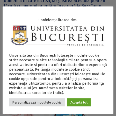
domeniul în care lucrezi, iar găsirea acestuia poate fi
făcută cu ajutorul orientării în carieră la BuzzCamp.
Participarea la eveniment este gratuită, dar este
Confidențialitatea dvs.
necesară înscrierea în prealabil, prin completarea
acestui
formular.
Postări Asemănătoare:
Universitatea din București folosește module cookie
strict necesare și alte tehnologii similare pentru a opera
acest website și pentru a oferi utilizatorilor o experiență
personalizată. Pe lângă modulele cookie strict
necesare, Universitatea din București folosește module
cookie opționale pentru a îmbunătăți și personaliza
experiența utilizatorilor, pentru a analiza performanța
website-ului (ex. numărarea vizitelor în site,
„Cu cât te implici
„Suntem mai
identificarea surselor de trafic).
mai mult, cu atât
orientali decât ne
Personalizează modulele cookie
Acceptă tot
primeşti mai mult”,
place să o
interviu cu prof.
recunoaştem, iar
univ. dr. Doru
confluența cu