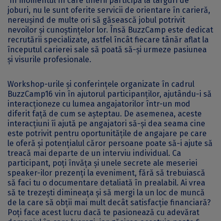
În momentul în care tinerii participă la târguri de
joburi, nu le sunt oferite servicii de orientare în carieră,
nereușind de multe ori să găsească jobul potrivit
nevoilor și cunoștințelor lor. Însă BuzzCamp este dedicat
recrutării specializate, astfel încât fiecare tânăr aflat la
începutul carierei sale să poată să-și urmeze pasiunea
și visurile profesionale.
Workshop-urile și conferințele organizate în cadrul
BuzzCamp16 vin în ajutorul participanților, ajutându-i să
interacționeze cu lumea angajatorilor într-un mod
diferit față de cum se așteptau. De asemenea, aceste
interacțiuni îi ajută pe angajatori să-și dea seama cine
este potrivit pentru oportunitățile de angajare pe care
le oferă și potențialul căror persoane poate să-i ajute să
treacă mai departe de un interviu individual. Ca
participant, poți învăța și unele secrete ale meseriei
speaker-ilor prezenți la eveniment, fără să trebuiască
să faci tu o documentare detaliată în prealabil. Ai vrea
să te trezești dimineața și să mergi la un loc de muncă
de la care să obții mai mult decât satisfacție financiară?
Poți face acest lucru dacă te pasionează cu adevărat