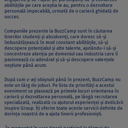
abilitățile pe care aceștia le au, pentru o dezvoltare
personală impecabilă, urmată de o carieră ghidată de
succes.
Companiile prezente la BuzzCamp sunt în căutarea
tinerilor studenți și absolvenți, care doresc să-și
îmbunătățească în mod constant abilitățile, să-și
descopere potențialul și alte talente, ajutându-i să-și
concentreze atenția pe domeniul sau industria care îi
pasionează cu adevărat și să-și descopere valențele
neștiute până acum.
După cum v-ați obișnuit până în prezent, BuzzCamp nu
este un târg de joburi. Pe lista de priorități a acestui
eveniment se plasează pe primele locuri orientarea în
carieră și dezvoltarea personală, pe lângă recrutarea
specializată, realizată cu ajutorul experienței și dedicării
Inspire Group. Îți oferim toate aceste servicii definite de
dorința noastră de a ajuta tinerii profesioniști.