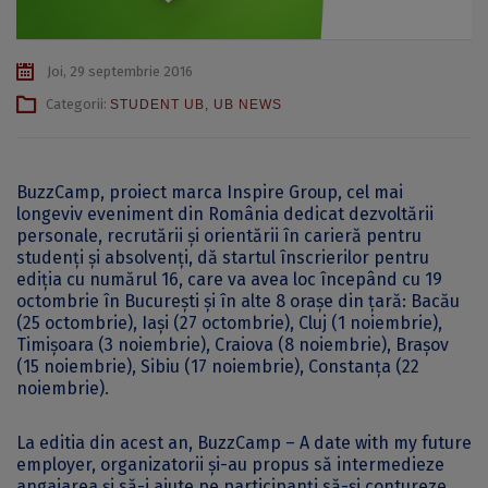
Joi, 29 septembrie 2016
Categorii:
STUDENT UB
,
UB NEWS
BuzzCamp, proiect marca Inspire Group, cel mai
longeviv eveniment din România dedicat dezvoltării
personale, recrutării și orientării în carieră pentru
studenți și absolvenți, dă startul înscrierilor pentru
ediția cu numărul 16, care va avea loc începând cu 19
octombrie în București și în alte 8 orașe din țară: Bacău
(25 octombrie), Iași (27 octombrie), Cluj (1 noiembrie),
Timișoara (3 noiembrie), Craiova (8 noiembrie), Brașov
(15 noiembrie), Sibiu (17 noiembrie), Constanța (22
noiembrie).
La editia din acest an, BuzzCamp – A date with my future
employer, organizatorii și-au propus să intermedieze
angajarea și să-i ajute pe participanți să-și contureze