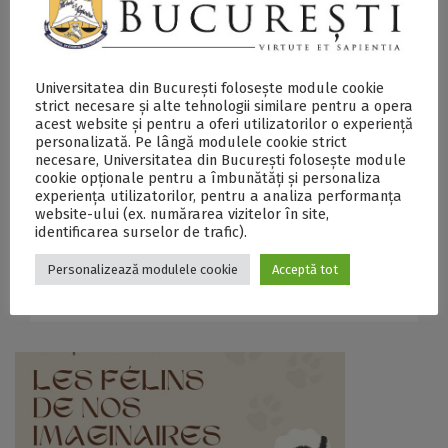
Apel la contribuții pentru prima
Universitatea din București folosește module cookie
strict necesare și alte tehnologii similare pentru a opera
ediție a conferinței internaționale
acest website și pentru a oferi utilizatorilor o experiență
personalizată. Pe lângă modulele cookie strict
“The Future of UNESCO Chapters:
necesare, Universitatea din București folosește module
Culture, Education and Sustainable
cookie opționale pentru a îmbunătăți și personaliza
experiența utilizatorilor, pentru a analiza performanța
Development”, organizată de
website-ului (ex. numărarea vizitelor în site,
identificarea surselor de trafic).
Facultatea de Filosofie
13 aprilie 2023
Personalizează modulele cookie
Acceptă tot