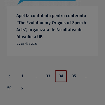
Apel la contribuții pentru conferința
“The Evolutionary Origins of Speech
Acts”, organizată de Facultatea de
Filosofie a UB
04 aprilie 2023
Posts
1
…
33
34
35
…
navigation
50