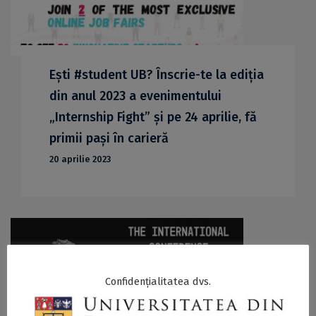
Ești #student UB? Înscrie-te la ediția
din anul 2023 a evenimentului
„Internship Fight” și pe 24 aprilie, fă
primii pași în carieră
20 aprilie 2023
Confidențialitatea dvs.