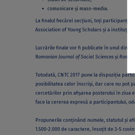
comunicare și mass-media.
La finalul fiecărei secțiuni, toți participanți
Association of Young Scholars și a instituției
Lucrările finale vor fi publicate în unul dint
R
omanian Journal of Social Sciences
și
Romani
Totodată, CNTC 2017 pune la dispoziția partic
posibilitatea celor înscriși, dar care nu pot pa
cercetărilor prin afișarea posterului în ziua 
face la cererea expresă a participantului, od
Propunerile conținând numele, statutul şi afil
1.500-2.000 de caractere, însoțit de 3-5 cuvi