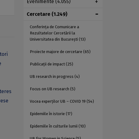
Evenimente
(4.055)
Cercetare
(1.249)
Conferința de Comunicare a
Rezultatelor Cercetării la
Universitatea din București
(13)
Proiecte majore de cercetare
(65)
tori
e
Publicații de impact
(25)
UB research in progress
(4)
Focus on UB research
(5)
teres
rese
Vocea experților UB – COVID 19
(54)
u
Epidemiile în istorie
(17)
Epidemiile în culturile lumii
(10)
UB for Women in Science
(5)