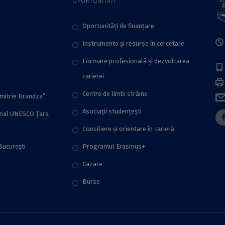
OPORTUNITĂȚI
Oportunități de finanțare
Instrumente și resurse în cercetare
Formare profesională și dezvoltarea
carierei
Centre de limbi străine
imitrie Brandza”
Asociații studențești
onal UNESCO Țara
Consiliere şi orientare în carieră
București
Programul Erasmus+
Cazare
Burse