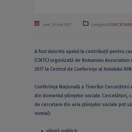
Luni, 29 mai 2017
Categorii:
CERCETAR
A fost deschis apelul la contribuții pentru ce
(CNTC) organizată de Romanian Association o
2017 la Centrul de Conferințe al Hotelului RIN 
Conferința Națională a Tinerilor Cercetători
din domeniul științelor sociale. Cercetători,
de cercetare din aria științelor sociale pot s
numai):
știință politică;