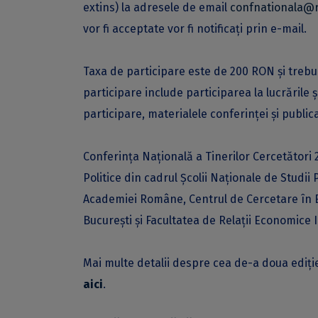
extins) la adresele de email
confnationala@r
vor fi acceptate vor fi notificați prin e-mail.
Taxa de participare este de 200 RON și trebu
participare include participarea la lucrările ș
participare, materialele conferinței și publica
Conferința Națională a Tinerilor Cercetători 
Politice din cadrul Școlii Naționale de Studii Po
Academiei Române, Centrul de Cercetare în Etic
București și Facultatea de Relații Economice
Mai multe detalii despre cea de-a doua ediție
aici
.