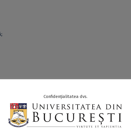
ă;
Confidențialitatea dvs.
urile omului;