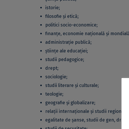
istorie;
filosofie și etică;
politici socio-economice;
finanțe, economie națională și mondial
administrație publică;
științe ale educației;
studii pedagogice;
drept;
sociologie;
studii literare și culturale;
teologie;
geografie și globalizare;
relații internaționale și studii regionale;
egalitate de șanse, studii de gen, drept
studii de securitate;