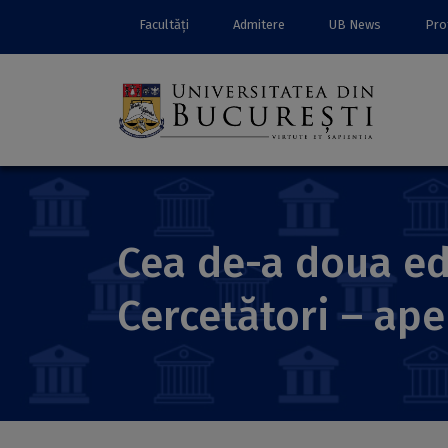
Facultăți
Admitere
UB News
Prof
Cea de-a doua edi
Cercetători – apel