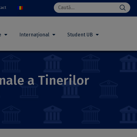
Search
tact
for:
e
Internațional
Student UB
nale a Tinerilor