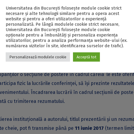
Universitatea din București folosește module cookie strict
necesare și alte tehnologii similare pentru a opera acest
website și pentru a oferi utilizatorilor o experiență
i vor primi un certificat de participare din partea Romanian
personalizată. Pe lângă modulele cookie strict necesare,
 co-organizatoare a secțiunii.
Universitatea din București folosește module cookie
opționale pentru a îmbunătăți și personaliza experiența
utilizatorilor, pentru a analiza performanța website-ului (ex.
numărarea vizitelor în site, identificarea surselor de trafic).
re jurnalele academice coordonate și editate de către RAYS:
an Review of Young Researchers
.
Personalizează modulele cookie
Acceptă tot
ipanților o secțiune de postere în cadrul căreia le este oferi
rticipa fizic la lucrările conferinței, să își prezinte rezultatel
evenimentului. Încadrarea lucrării în cadrul secțiunii de poste
ată cu trimiterea rezumatului.
ierea instituţională a autorului, titlul prezentării şi un rezum
nte cheie, pot fi transmise până pe
11 iunie 2017
(termen limi