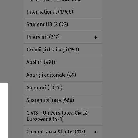
International
(1.966)
Student UB
(2.622)
Interviuri
(217)
Premii şi distincţii
(150)
Apeluri
(491)
Apariţii editoriale
(89)
Anunţuri
(1.026)
Sustenabilitate
(660)
CIVIS – Universitatea Civică
Europeană
(471)
Comunicarea Ştiinţei
(113)