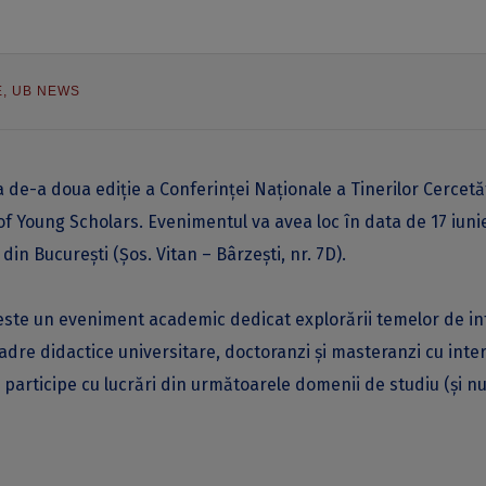
E
,
UB NEWS
a de-a doua ediție a Conferinței Naționale a Tinerilor Cercetă
f Young Scholars. Evenimentul va avea loc în data de 17 iuni
din București (Șos. Vitan – Bârzești, nr. 7D).
 este un eveniment academic dedicat explorării temelor de in
 cadre didactice universitare, doctoranzi și masteranzi cu inte
ă participe cu lucrări din următoarele domenii de studiu (și n