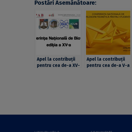
Postări Asemănătoare:
Apel la contribuții
Apel la contribuții
pentru cea de-a XV-
pentru cea de-a V-a
a ediție a
ediție a „Conferinței
Conferinței
Naționale de
Naționale de
Filosofie Teoretică
Biofizică
pentru Studenți”,
organizată de
Facultatea de
Filosofie și CELFIS
din cadrul UB