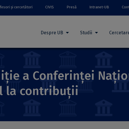
esori și cercetători
CIVIS
Presă
Intranet-UB
Con
Despre UB
Studii
Cercetar
ție a Conferinței Națio
 la contribuții