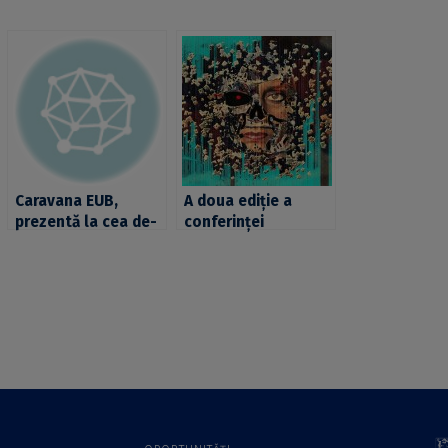
Caravana EUB,
A doua ediție a
prezentă la cea de-
conferinței
a doua ediție a
internaționale
Conferinţei
”Recent Advances in
Naţionale a
Artificial
Comunităţii Educaţie
Intelligence (RAAI)
pentru Ştiinţe
2018” la Facultatea
de Matematică și
Informatică a
Universității din
București – apel la
contribuții