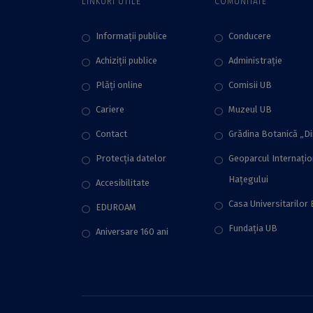
LINKURI UTILE
COMUNITATE
Informații publice
Conducere
Achiziții publice
Administraţie
Plăţi online
Comisii UB
Cariere
Muzeul UB
Contact
Grădina Botanică „D
Protecţia datelor
Geoparcul Internați
Hațegului
Accesibilitate
Casa Universitarilor 
EDUROAM
Fundaţia UB
Aniversare 160 ani