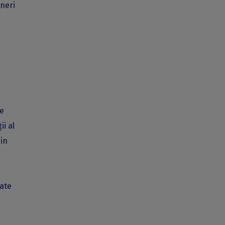
uneri
țe
ii al
din
tate