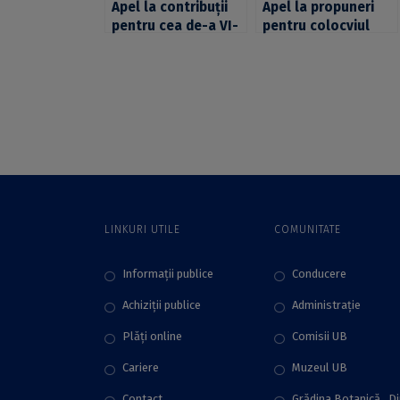
Apel la contribuții
Apel la propuneri
pentru cea de-a VI-
pentru colocviul
a ediție a
internaţional
Colocviului
„Langage(s),
Internațional
Discours et
„Langage(s),
Traduction”, cu tema
Discours et
„Mo(r)ts en guerre
Traduction”,
et guerre des
organizat la UB
mo(r)ts”, organizat
de UB în cadrul
Alianţei Universitare
CIVIS
LINKURI UTILE
COMUNITATE
Informații publice
Conducere
Achiziții publice
Administraţie
Plăţi online
Comisii UB
Cariere
Muzeul UB
Contact
Grădina Botanică „D