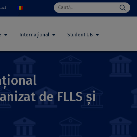
Search
tact
for:
e
Internațional
Student UB
ațional
anizat de FLLS și