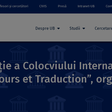
esori și cercetători
CIVIS
Presă
Intranet-UB
Con
Despre UB
Studii
Cercetar
ție a Colocviului Intern
ours et Traduction”, org