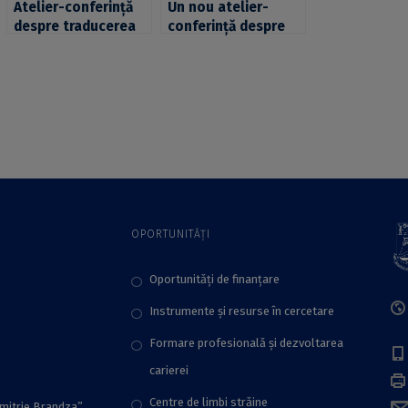
Atelier-conferință
Un nou atelier-
despre traducerea
conferință despre
de specialitate
traducerea de
juridică și economică
specialitate juridică
trilingvă, organizat
și economică
de CRU-AUF al UB
trilingvă, organizat
de CRU-AUF al UB
OPORTUNITĂȚI
Oportunități de finanțare
Instrumente și resurse în cercetare
Formare profesională și dezvoltarea
carierei
Centre de limbi străine
imitrie Brandza”