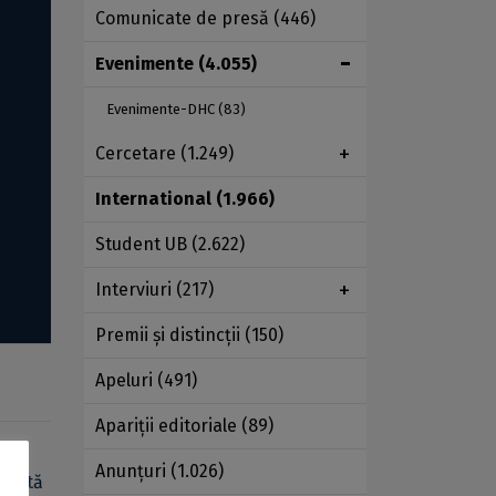
Comunicate de presă
(446)
Evenimente
(4.055)
Evenimente-DHC
(83)
Cercetare
(1.249)
International
(1.966)
Student UB
(2.622)
Interviuri
(217)
Premii şi distincţii
(150)
Apeluri
(491)
Apariţii editoriale
(89)
Anunţuri
(1.026)
eușită