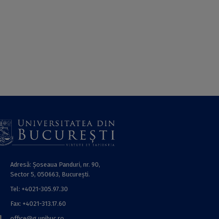
Adresă: Șoseaua Panduri, nr. 90,
Sector 5, 050663, Bucureşti.
Tel: +4021-305.97.30
Fax: +4021-313.17.60
office@g.unibuc.ro