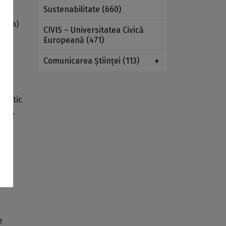
Sustenabilitate
(660)
zilia)
CIVIS – Universitatea Civică
Europeană
(471)
Comunicarea Ştiinţei
(113)
idactic
– Le
i
e