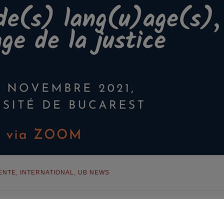
ENTE
,
INTERNATIONAL
,
UB NEWS
entul de Limba și Literatura Franceză al FLLS și Centrul de R