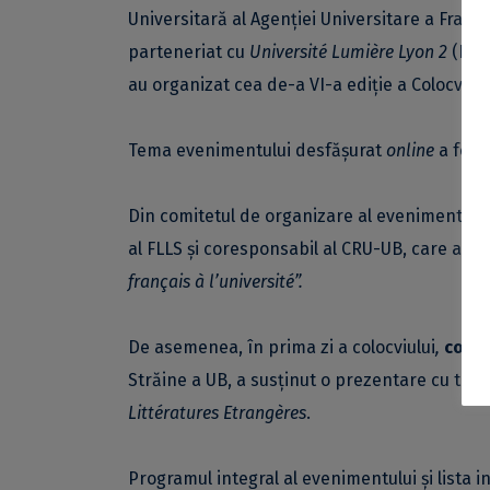
Universitară al Agenției Universitare a Franco
parteneriat cu
Université
Lumière Lyon 2
(Fran
au organizat cea de-a VI-a ediție a Colocviul
Tema evenimentului desfășurat
online
a fost
Din comitetul de organizare al evenimentului
al FLLS și coresponsabil al CRU-UB, care a s
français à l’université”.
De asemenea, în prima zi a colocviului
,
conf.
Străine a UB, a susținut o prezentare cu titlu
Littératures Etrangères
.
Programul integral al evenimentului și lista in