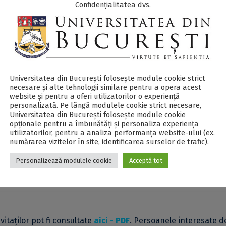
Confidențialitatea dvs.
foniei din cadrul Universității din București (CRU-UB), în
ța) și
Universidade Federal do Rio Grande do Norte – UFRN
(Bra
ui Internațional
Langage(s), Discours et Traduction
.
„La justesse de(s) lang(u)age(s), le langage de la justice
”
.
Universitatea din București folosește module cookie strict
necesare și alte tehnologii similare pentru a opera acest
website și pentru a oferi utilizatorilor o experiență
 a făcut parte
prof. univ. dr. habil. Sonia Berbinski
, cadru d
personalizată. Pe lângă modulele cookie strict necesare,
Universitatea din București folosește module cookie
usținut prelegerea cu tema
„
Le Projet européen « Mooc2move » 
opționale pentru a îmbunătăți și personaliza experiența
utilizatorilor, pentru a analiza performanța website-ului (ex.
numărarea vizitelor în site, identificarea surselor de trafic).
 univ. dr. Laura Sitaru
, decan al Facultății de Limbi și Literatur
Personalizează modulele cookie
Acceptă tot
l
Discours d’ouverture au nom de la Faculté des Langues et des
vitaților pot fi consultate
aici - PDF
. Persoanele interesate d