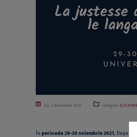
Joi, 2 decembrie 2021
Categorii:
EVENIM
În
perioada 29-30 noiembrie 2021
, Departam