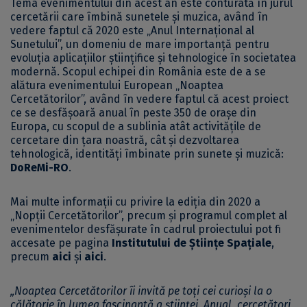
Tema evenimentului din acest an este conturată în jurul
cercetării care îmbină sunetele și muzica, având în
vedere faptul că 2020 este „Anul Internațional al
Sunetului”, un domeniu de mare importanță pentru
evoluția aplicațiilor științifice și tehnologice în societatea
modernă. Scopul echipei din România este de a se
alătura evenimentului European „Noaptea
Cercetătorilor”, având în vedere faptul că acest proiect
ce se desfășoară anual în peste 350 de orașe din
Europa, cu scopul de a sublinia atât activitățile de
cercetare din țara noastră, cât și dezvoltarea
tehnologică, identități îmbinate prin sunete și muzică:
DoReMi-RO
.
Mai multe informații cu privire la ediția din 2020 a
„Nopții Cercetătorilor”, precum și programul complet al
evenimentelor desfășurate în cadrul proiectului pot fi
accesate pe pagina
Institutului de Științe Spațiale
,
precum
aici
și
aici
.
„Noaptea Cercetătorilor îi invită pe toți cei curioși la o
călătorie în lumea fascinantă a științei. Anual, cercetători,