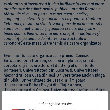
exploratori și inventatori îți dau întâlnire la cea mai mare
manifestare de știință pentru publicul larg din România.
Alături de ei vei lua parte la experimente inedite,
conferințe captivante și concursuri cu premii atrăgătoare.
Celor mici, le sunt destinate zone pline de jocuri care să le
stimuleze creativitatea și gândirea critică, dar și să-i
binedispună. Pentru cei mai mari, pregătim dezbateri și
conferințe pe temele de interes la ora actuală în
cercetare”,
este mesajul transmis de către organizatori.
Evenimentul este organizat cu sprijinul Comisiei
Europene, prin Horizon, cel mai amplu program de
cercetare și inovare derulat de UE, și al următorilor
parteneri: Universitatea din București,
Universitatea
Alexandru Ioan Cuza din Iași
,
Universitatea Lucian Blaga
din Sibiu
,
Universitatea de Vest din Timișoara
,
Universitatea Babeș Bolyai
din Cluj Napoca,
Universitatea din Craiova
,
Universitatea Ștefan cel Mare
din Suceava
,
Universitatea Maritimă din Constanța
,
Institutul Național de Cercetare-Dezvoltare pentru
Confidențialitatea dvs.
Fizica Laserilor, Plasmei și Radiației
Institutul Național
de Cercetare-Dezvoltare pentru Fizica Pământului
,