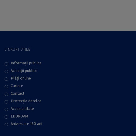
UB cu interes în
UB specializați în
aceste domenii,
aceste domenii, dar
invitați să se înscrie
și în arii de studiu
până la 28 februarie
conexe, invitați să
2023
participe
LINKURI UTILE
Informații publice
Achiziții publice
Plăţi online
Cariere
Contact
Protecţia datelor
Accesibilitate
EDUROAM
Aniversare 160 ani