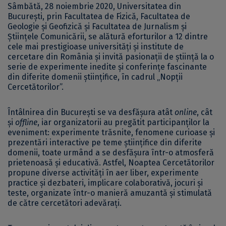
Sâmbătă, 28 noiembrie 2020, Universitatea din
București, prin Facultatea de Fizică, Facultatea de
Geologie și Geofizică și Facultatea de Jurnalism și
Științele Comunicării, se alătură eforturilor a 12 dintre
cele mai prestigioase universități și institute de
cercetare din România și invită pasionații de știință la o
serie de experimente inedite și conferințe fascinante
din diferite domenii științifice, în cadrul „Nopții
Cercetătorilor”.
Întâlnirea din București se va desfășura atât
online
, cât
și
offline
, iar organizatorii au pregătit participanților la
eveniment: experimente trăsnite, fenomene curioase și
prezentări interactive pe teme științifice din diferite
domenii, toate urmând a se desfășura într-o atmosferă
prietenoasă și educativă. Astfel, Noaptea Cercetătorilor
propune diverse activități în aer liber, experimente
practice și dezbateri, implicare colaborativă, jocuri și
teste, organizate într-o manieră amuzantă și stimulată
de către cercetători adevărați.