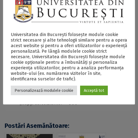
Institutul de Fizică Atomică
,
Institutul Național de
Cercetare-Dezvoltare pentru Fizica Materialelor
,
Institutul de Științe Spațiale
,
Institutul Național de
Cercetare-Dezvoltare pentru Optoelectronică
și
Institutul Național de Cercetare-Dezvoltare pentru
Universitatea din București folosește module cookie
Fizică și Inginerie Nucleară „Horia Hulubei”
.
strict necesare și alte tehnologii similare pentru a opera
acest website și pentru a oferi utilizatorilor o experiență
personalizată. Pe lângă modulele cookie strict
necesare, Universitatea din București folosește module
SECŢIUNE ACCESIBILIZATĂ PENTRU
cookie opționale pentru a îmbunătăți și personaliza
PERSOANELE CU DIZABILITĂŢI DE VEDERE
experiența utilizatorilor, pentru a analiza performanța
website-ului (ex. numărarea vizitelor în site,
identificarea surselor de trafic).
Cercetarea nu intră în izolare! Experimente
Personalizează modulele cookie
Acceptă tot
trăsnite și prezentări interactive pe teme științifice
din diferite domenii, oferta ediției din acest an a
„Nopții Cercetătorilor” - DOC
Postări Asemănătoare: