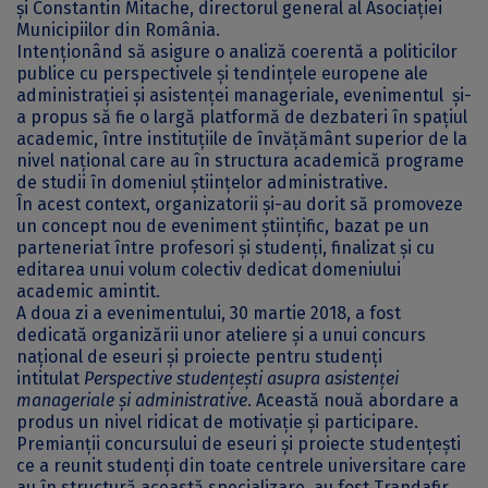
și Constantin Mitache, directorul general al Asociației
Municipiilor din România.
Intenționând să asigure o analiză coerentă a politicilor
publice cu perspectivele și tendințele europene ale
administrației și asistenței manageriale, evenimentul și-
a propus să fie o largă platformă de dezbateri în spațiul
academic, între instituțiile de învățământ superior de la
nivel național care au în structura academică programe
de studii în domeniul științelor administrative.
În acest context, organizatorii și-au dorit să promoveze
un concept nou de eveniment științific, bazat pe un
parteneriat între profesori și studenți, finalizat și cu
editarea unui volum colectiv dedicat domeniului
academic amintit.
A doua zi a evenimentului, 30 martie 2018, a fost
dedicată organizării unor ateliere și a unui concurs
național de eseuri și proiecte pentru studenți
intitulat
Perspective studențești asupra asistenței
manageriale și administrative
. Această nouă abordare a
produs un nivel ridicat de motivație și participare.
Premianții concursului de eseuri și proiecte studențești
ce a reunit studenți din toate centrele universitare care
au în structură această specializare, au fost Trandafir