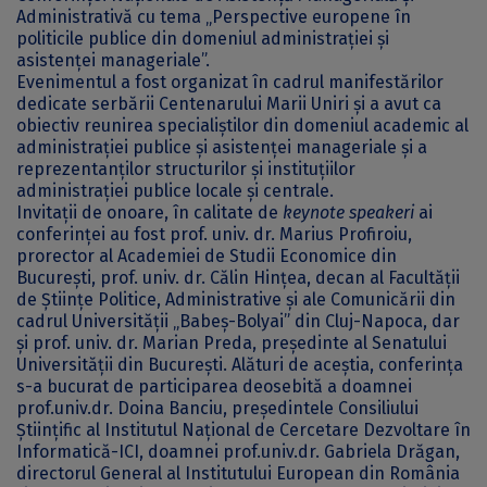
Administrativă cu tema „Perspective europene în
politicile publice din domeniul administrației și
asistenței manageriale”.
Evenimentul a fost organizat în cadrul manifestărilor
dedicate serbării Centenarului Marii Uniri și a avut ca
obiectiv reunirea specialiștilor din domeniul academic al
administrației publice și asistenței manageriale și a
reprezentanților structurilor și instituțiilor
administrației publice locale și centrale.
Invitații de onoare, în calitate de
keynote speakeri
ai
conferinței au fost prof. univ. dr. Marius Profiroiu,
prorector al Academiei de Studii Economice din
București, prof. univ. dr. Călin Hințea, decan al Facultății
de Științe Politice, Administrative și ale Comunicării din
cadrul Universității „Babeș-Bolyai” din Cluj-Napoca, dar
și prof. univ. dr. Marian Preda, președinte al Senatului
Universității din București. Alături de aceștia, conferința
s-a bucurat de participarea deosebită a doamnei
prof.univ.dr. Doina Banciu, președintele Consiliului
Științific al Institutul Național de Cercetare Dezvoltare în
Informatică-ICI, doamnei prof.univ.dr. Gabriela Drăgan,
directorul General al Institutului European din România