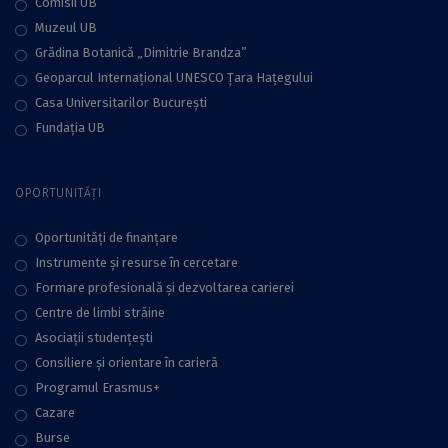
Comisii UB
Muzeul UB
Grădina Botanică „Dimitrie Brandza”
Geoparcul Internațional UNESCO Țara Hațegului
Casa Universitarilor București
Fundaţia UB
OPORTUNITĂȚI
Oportunități de finanțare
Instrumente și resurse în cercetare
Formare profesională și dezvoltarea carierei
Centre de limbi străine
Asociații studențești
Consiliere şi orientare în carieră
Programul Erasmus+
Cazare
Burse