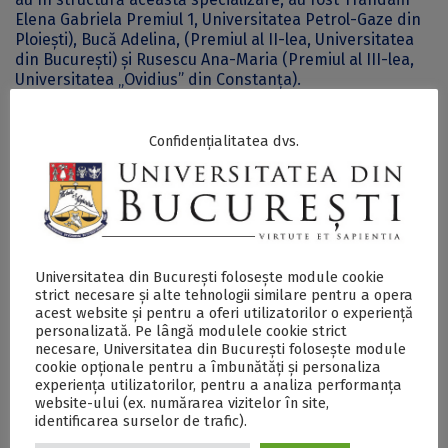
Elena Gabriela Premiul 1, Universitatea Petrol-Gaze din
Ploiești), Bucă Adelina, (Premiul al II-lea, Universitatea
din București) și Rusescu Ana-Maria (Premiul al III-lea,
Universitatea „Ovidius” din Constanța).
Partenerii strategici ai Conferinței Naționale de
Asistență Managerială și Administrativă au fost Institutul
European din România, Asociația Municipiilor din
Confidențialitatea dvs.
România, ICI România, Asociația „Alumni” a Universității
din București, Institutul European din România, iar
partenerii academici sunt Universitatea „Babeș-Bolyai”
din Cluj-Napoca și Academia de Studii Economice din
București.
Universitatea din București folosește module cookie
Postări Asemănătoare:
strict necesare și alte tehnologii similare pentru a opera
acest website și pentru a oferi utilizatorilor o experiență
personalizată. Pe lângă modulele cookie strict
necesare, Universitatea din București folosește module
cookie opționale pentru a îmbunătăți și personaliza
experiența utilizatorilor, pentru a analiza performanța
website-ului (ex. numărarea vizitelor în site,
identificarea surselor de trafic).