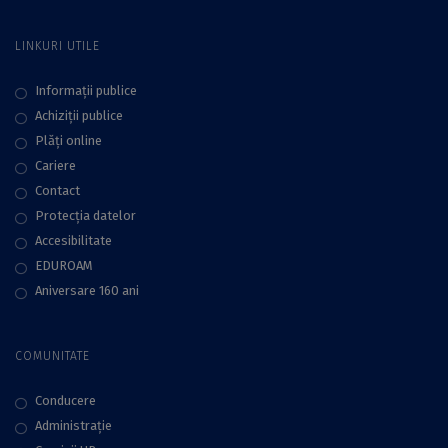
LINKURI UTILE
Informații publice
Achiziții publice
Plăţi online
Cariere
Contact
Protecţia datelor
Accesibilitate
EDUROAM
Aniversare 160 ani
COMUNITATE
Conducere
Administraţie