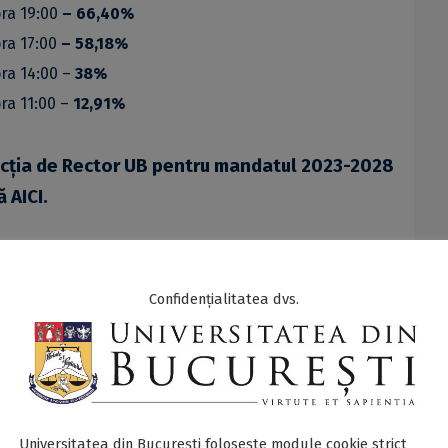
ora 19:00
–
66
,40%
ora 17:00
–
5
8,18%
ora 14:00 –
38%
ora 11:00 –
12,91%
uncția de Rector UB pentru mandatul 2023-2028
tă
AICI
.
ector pentru mandatul 2023-2028
Confidențialitatea dvs.
IAN PREDA - PDF
F
Universitatea din București folosește module cookie strict