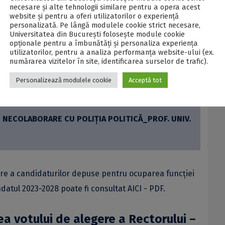
 NECOLABORARE CU POLIȚIA POLITICĂ_PROF. UNIV.
necesare și alte tehnologii similare pentru a opera acest
website și pentru a oferi utilizatorilor o experiență
personalizată. Pe lângă modulele cookie strict necesare,
Universitatea din București folosește module cookie
opționale pentru a îmbunătăți și personaliza experiența
utilizatorilor, pentru a analiza performanța website-ului (ex.
numărarea vizitelor în site, identificarea surselor de trafic).
STIAN PREDA - PDF
Personalizează modulele cookie
Acceptă tot
PDF
 NECOLABORARE CU POLIȚIA POLITICĂ_PROF. UNIV.
dare a candidaturilor depuse pentru ocuparea funcției
ndatul 2023-2028 poate fi consultat
AICI - PDF
.
ea votului de alegere a Rectorului –