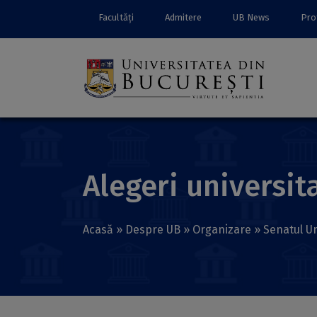
Facultăți
Admitere
UB News
Prof
Alegeri universit
Acasă
»
Despre UB
»
Organizare
»
Senatul Un