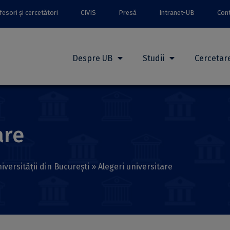
esori și cercetători
CIVIS
Presă
Intranet-UB
Con
Despre UB
Studii
Cercetar
are
iversității din București
»
Alegeri universitare