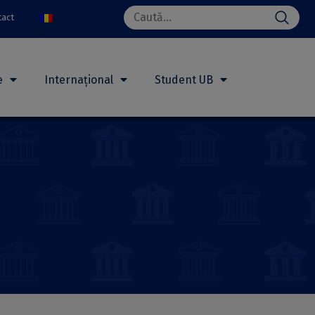
Search
tact
for:
e
Internațional
Student UB