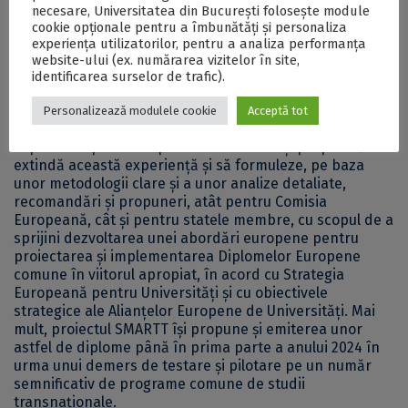
universitare și cercetători.
necesare, Universitatea din București folosește module
cookie opționale pentru a îmbunătăți și personaliza
experiența utilizatorilor, pentru a analiza performanța
Despre SMARTT
website-ului (ex. numărarea vizitelor în site,
identificarea surselor de trafic).
Având în vedere experiența semnificativă în proiectarea
și implementarea programelor de studii comune și
Personalizează modulele cookie
Acceptă tot
multiple la nivel transnațional, instituțiile de învățământ
superior implicate în proiectul SMARTT își propun să
extindă această experiență și să formuleze, pe baza
unor metodologii clare și a unor analize detaliate,
recomandări și propuneri, atât pentru Comisia
Europeană, cât și pentru statele membre, cu scopul de a
sprijini dezvoltarea unei abordări europene pentru
proiectarea și implementarea Diplomelor Europene
comune în viitorul apropiat, în acord cu Strategia
Europeană pentru Universități și cu obiectivele
strategice ale Alianțelor Europene de Universități. Mai
mult, proiectul SMARTT își propune și emiterea unor
astfel de diplome până în prima parte a anului 2024 în
urma unui demers de testare și pilotare pe un număr
semnificativ de programe comune de studii
transnaționale.