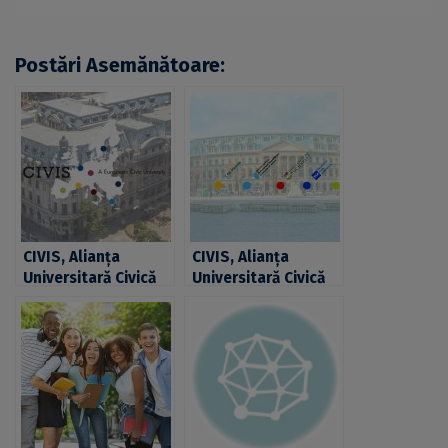
Postări Asemănătoare:
CIVIS, Alianța
CIVIS, Alianța
Universitară Civică
Universitară Civică
Europeană,
Europeană,
selectată ca proiect
selectată ca proiect
pilot de către
pilot de către
Comisia Europeană
Comisia Europeană
în cadrul inițiativei
în cadrul inițiativei
pentru Rețele de
pentru Rețele de
Universități
Universități
Europene
Europene