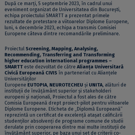
După ce marți, 5 septembrie 2023, în cadrul unui
eveniment organizat de Universitatea din București,
echipa proiectului SMARTT a prezentat primele
rezultate de pretestare a viitoarelor Diplome Europene,
luni, 4 decembrie 2023, echipa a transmis Comisiei
Europene câteva dintre recomandările preliminare.
Proiectul
Screening, Mapping, Analysing,
Recommending, Transferring and Transforming
higher education international programmes –
SMARTT
este dezvoltat de către
Alianța Universitară
Civică Europeană
CIVIS
în parteneriat cu Alianțele
Universităților
Europene
EUTOPIA
,
NEUROTECHEU
și
UNITA
, alături de
instituții de învățământ superior și stakeholderi
europeni și naționali, Proiectul a fost ales de către
Comisia Europeană drept proiect-pilot pentru viitoarele
Diplome Europene. Eticheta de „Diplomă Europeană”
reprezintă un certificat de excelență atașat calificării
studenților absolvenți de programe comune de studii
derulate prin cooperarea dintre mai multe instituții de
învățământ superior, pe baza unui set de criterii co-