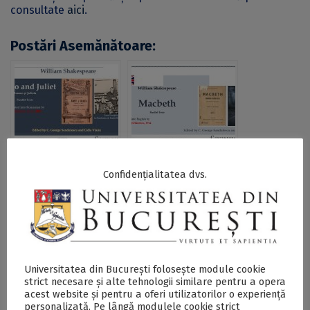
consultate
aici
.
Postări Asemănătoare:
Confidențialitatea dvs.
Editura pentru
Editura pentru
Literatură
Literatură
Contemporană a
Contemporană a
lansat un nou volum
lansat volumul
”Romeo and Juliet”
”Macbeth” de
de William
William
Shakespeare
Shakespeare
Universitatea din București folosește module cookie
strict necesare și alte tehnologii similare pentru a opera
acest website și pentru a oferi utilizatorilor o experiență
personalizată. Pe lângă modulele cookie strict