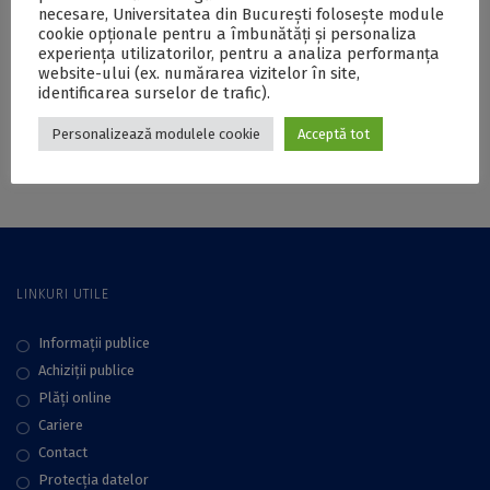
necesare, Universitatea din București folosește module
Volumul „Evaluarea
Volumul „Antologie
cookie opționale pentru a îmbunătăți și personaliza
în educație,
de poezie
experiența utilizatorilor, pentru a analiza performanța
meritocrația și
contemporană
website-ului (ex. numărarea vizitelor în site,
mediocritatea”,
românească”
identificarea surselor de trafic).
lansat de prof. univ.
publicat la
Personalizează modulele cookie
Acceptă tot
dr. Marin Manolescu
Contemporary
la Editura
Literature Press
Universitară
LINKURI UTILE
Informații publice
Achiziții publice
Plăţi online
Cariere
Contact
Protecţia datelor