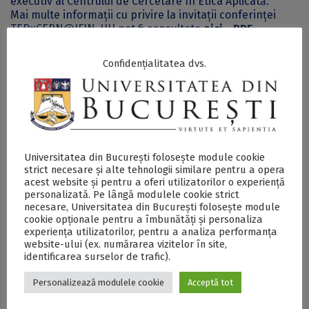
executiv al Centrului de Cercetare în Etica Aplicată.
Mai multe informații cu privire la invitații conferinței
TEDxCERN@IFIN-HH pot fi consultate
aici - PDF
.
Nu în ultimul rând, TEDxCERN@IFIN-HH va reprezenta o
platformă pentru prezența online a unor invitați din
Confidențialitatea dvs.
cadrul TEDxCERN de la Geneva.
Mai multe detalii despre conferința TEDxCERN@IFIN-HH
pot fi accesate
aici
.
Postări Asemănătoare:
Universitatea din București folosește module cookie
strict necesare și alte tehnologii similare pentru a opera
acest website și pentru a oferi utilizatorilor o experiență
personalizată. Pe lângă modulele cookie strict
necesare, Universitatea din București folosește module
cookie opționale pentru a îmbunătăți și personaliza
experiența utilizatorilor, pentru a analiza performanța
website-ului (ex. numărarea vizitelor în site,
identificarea surselor de trafic).
La TEDxCERN@IFIN-
La TEDxCERN@IFIN-
HH toți ochii au fost
HH toți ochii au fost
Personalizează modulele cookie
Acceptă tot
pe „Elefantul din
pe „Elefantul din
cameră”
cameră”