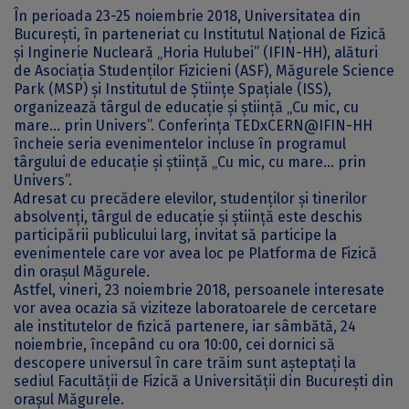
În perioada 23-25 noiembrie 2018, Universitatea din
București, în parteneriat cu Institutul Național de Fizică
și Inginerie Nucleară „Horia Hulubei” (IFIN-HH), alături
de Asociația Studenților Fizicieni (ASF), Măgurele Science
Park (MSP) și Institutul de Științe Spațiale (ISS),
organizează târgul de educație și știință „Cu mic, cu
mare… prin Univers”. Conferința TEDxCERN@IFIN-HH
încheie seria evenimentelor incluse în programul
târgului de educație și știință „Cu mic, cu mare… prin
Univers”.
Adresat cu precădere elevilor, studenților și tinerilor
absolvenți, târgul de educație și știință este deschis
participării publicului larg, invitat să participe la
evenimentele care vor avea loc pe Platforma de Fizică
din orașul Măgurele.
Astfel, vineri, 23 noiembrie 2018, persoanele interesate
vor avea ocazia să viziteze laboratoarele de cercetare
ale institutelor de fizică partenere, iar sâmbătă, 24
noiembrie, începând cu ora 10:00, cei dornici să
descopere universul în care trăim sunt așteptați la
sediul Facultății de Fizică a Universității din București din
orașul Măgurele.