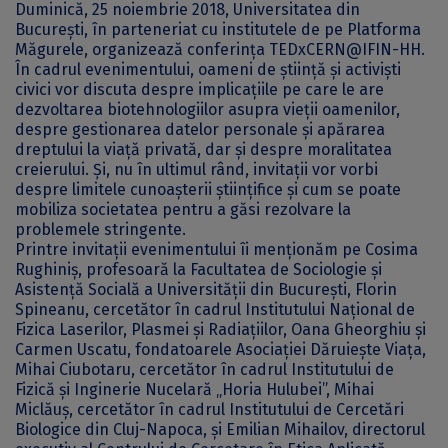
Duminică, 25 noiembrie 2018, Universitatea din
București, în parteneriat cu institutele de pe Platforma
Măgurele, organizează conferința TEDxCERN@IFIN-HH.
În cadrul evenimentului, oameni de știință și activiști
civici vor discuta despre implicațiile pe care le are
dezvoltarea biotehnologiilor asupra vieții oamenilor,
despre gestionarea datelor personale și apărarea
dreptului la viață privată, dar și despre moralitatea
creierului. Și, nu în ultimul rând, invitații vor vorbi
despre limitele cunoașterii științifice și cum se poate
mobiliza societatea pentru a găsi rezolvare la
problemele stringente.
Printre invitații evenimentului îi menționăm pe Cosima
Rughiniș, profesoară la Facultatea de Sociologie și
Asistență Socială a Universității din București, Florin
Spineanu, cercetător în cadrul Institutului Național de
Fizica Laserilor, Plasmei și Radiațiilor, Oana Gheorghiu și
Carmen Uscatu, fondatoarele Asociației Dăruiește Viața,
Mihai Ciubotaru, cercetător în cadrul Institutului de
Fizică și Inginerie Nucelară „Horia Hulubei”, Mihai
Miclăuș, cercetător în cadrul Institutului de Cercetări
Biologice din Cluj-Napoca, și Emilian Mihailov, directorul