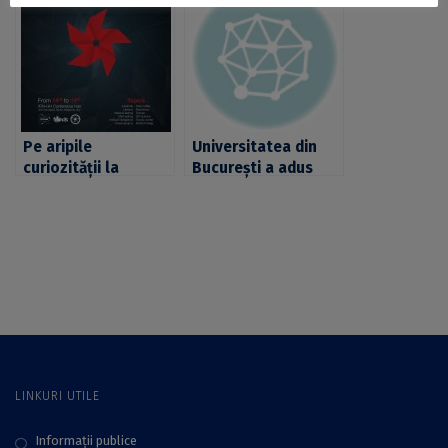
Pe aripile
Universitatea din
curiozităţii la
București a adus
TEDxCERN@IFIN-HH
bucurie celor peste
300 de copii din
tabăra de la Valea
Plopului
LINKURI UTILE
Informații publice