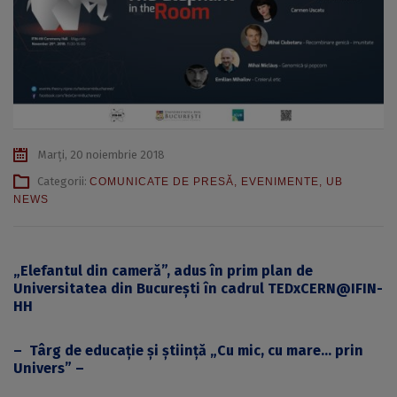
Marți, 20 noiembrie 2018
Categorii:
COMUNICATE DE PRESĂ
,
EVENIMENTE
,
UB
NEWS
„Elefantul din cameră”, adus în prim plan de
Universitatea din București
în cadrul TEDxCERN@IFIN-
HH
– Târg de educație și știință „Cu mic, cu mare… prin
Univers” –