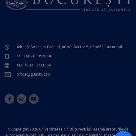
Adresă: Șoseaua Panduri, nr. 90, Sector 5, 050663, Bucureşti.
Tel: +4021-305.97.30
Fax: +4021-313.17.60
office@g.unibuc.ro
© Copyright 2026 Universitatea din București își rezervă drepturile de
autor asupra conținutului scris, dar și asupra imaginilor afișate pe acest