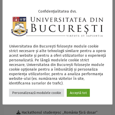
în valoare de 400 de lei pentru fiecare membru al
echipei, cadouri de la VISA și InnovX by BCR și acces la
Confidențialitatea dvs.
un tool de ultimă generație ce te va ajuta să îți alegi
cariera potrivită, oferit de Ascendis;
Premiul II:
un internship pentru fiecare membru al
echipei în cadrul Ediției de Dimineață, un voucher în
valoare de 300 de lei eMAG pentru fiecare membru al
Universitatea din București folosește module cookie
echipei și cadouri de la VISA și InnovX by BCR;
strict necesare și alte tehnologii similare pentru a opera
acest website și pentru a oferi utilizatorilor o experiență
Premiul III
: un voucher eMAG în valoare de 200 de lei
personalizată. Pe lângă modulele cookie strict
pentru fiecare membru al echipei și cadouri de la VISA și
necesare, Universitatea din București folosește module
cookie opționale pentru a îmbunătăți și personaliza
InnovX by BCR.
experiența utilizatorilor, pentru a analiza performanța
website-ului (ex. numărarea vizitelor în site,
identificarea surselor de trafic).
SECŢIUNE ACCESIBILIZATĂ PENTRU
Personalizează modulele cookie
Acceptă tot
PERSOANELE CU DIZABILITĂŢI DE VEDERE
Hackathonul studențesc „România fără dosar”