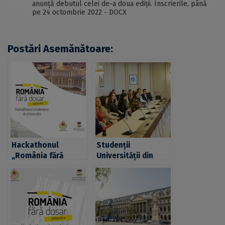
anunță debutul celei de-a doua ediții. Înscrierile, până
pe 24 octombrie 2022 - DOCX
Postări Asemănătoare:
Hackathonul
Studenții
„România fără
Universității din
dosar”, ediția a III-a:
București au propus
studenți din toată
soluții de
țara creează prima
promovare a
platformă
debirocratizării în
centralizată de
cadrul primei ediții a
programare și
competiției