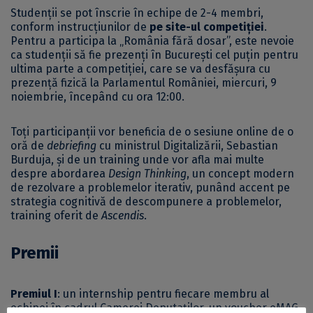
Studenții se pot înscrie în echipe de 2-4 membri,
conform instrucțiunilor de
pe site-ul competiției
.
Pentru a participa la „România fără dosar”, este nevoie
ca studenții să fie prezenți în București cel puțin pentru
ultima parte a competiției, care se va desfășura cu
prezență fizică la Parlamentul României, miercuri, 9
noiembrie, începând cu ora 12:00.
Toți participanții vor beneficia de o sesiune online de o
oră de
debriefing
cu ministrul Digitalizării, Sebastian
Burduja, și de un training unde vor afla mai multe
despre abordarea
Design Thinking
, un concept modern
de rezolvare a problemelor iterativ, punând accent pe
strategia cognitivă de descompunere a problemelor,
training oferit de
Ascendis
.
Premii
Premiul I
: un internship pentru fiecare membru al
echipei în cadrul Camerei Deputaților, un voucher eMAG