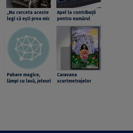
„Nu cerceta aceste
Apel la contribuții
legi că ești prea mic
pentru numărul
să le-nțelegi”.
patru al revistei
Despre justificarea
Doc.Eu. Tema ediției:
normei | Radu
„Închisoarea –
Rizoiu
fenomen istoric,
sociologic și
psihologic”
Pahare magice,
Caravana
lămpi cu lavă, jeleuri
scurtmetrajelor
fluorescente şi
„Fără Frică – Povești
multe alte
din lumea noastră”
experimente,
ajunge la FSAS.
realizate de
Proiecție de film
Facultatea de
alături de actrița și
Chimie în cadrul
regizoarea Alina
evenimentului
Șerban
Noaptea