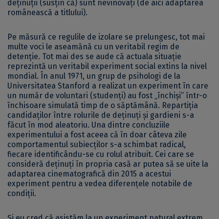
deținuții (susțin că) sunt nevinovați (de aici adaptarea
românească a titlului).
Pe măsură ce regulile de izolare se prelungesc, tot mai
multe voci le aseamănă cu un veritabil regim de
detenție. Tot mai des se aude că actuala situație
reprezintă un veritabil experiment social extins la nivel
mondial. În anul 1971, un grup de psihologi de la
Universitatea Stanford a realizat un experiment în care
un număr de voluntari (studenți) au fost „închiși” într-o
închisoare simulată timp de o săptămână. Repartiția
candidaților între rolurile de deținuți și gardieni s-a
făcut în mod aleatoriu. Una dintre concluziile
experimentului a fost aceea că în doar câteva zile
comportamentul subiecților s-a schimbat radical,
fiecare identificându-se cu rolul atribuit. Cei care se
consideră deținuți în propria casă ar putea să se uite la
adaptarea cinematografică din 2015 a acestui
experiment pentru a vedea diferențele notabile de
condiții.
Și eu cred că asistăm la un experiment natural extrem