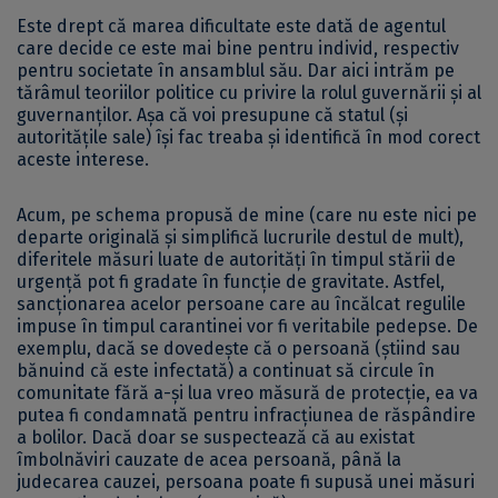
Este drept că marea dificultate este dată de agentul
care decide ce este mai bine pentru individ, respectiv
pentru societate în ansamblul său. Dar aici intrăm pe
tărâmul teoriilor politice cu privire la rolul guvernării și al
guvernanților. Așa că voi presupune că statul (și
autoritățile sale) își fac treaba și identifică în mod corect
aceste interese.
Acum, pe schema propusă de mine (care nu este nici pe
departe originală și simplifică lucrurile destul de mult),
diferitele măsuri luate de autorități în timpul stării de
urgență pot fi gradate în funcție de gravitate. Astfel,
sancționarea acelor persoane care au încălcat regulile
impuse în timpul carantinei vor fi veritabile pedepse. De
exemplu, dacă se dovedește că o persoană (știind sau
bănuind că este infectată) a continuat să circule în
comunitate fără a-și lua vreo măsură de protecție, ea va
putea fi condamnată pentru infracțiunea de răspândire
a bolilor. Dacă doar se suspectează că au existat
îmbolnăviri cauzate de acea persoană, până la
judecarea cauzei, persoana poate fi supusă unei măsuri