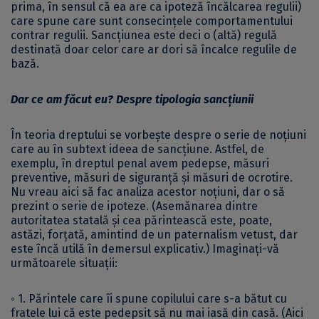
prima, în sensul că ea are ca ipoteză încălcarea regulii)
care spune care sunt consecințele comportamentului
contrar regulii. Sancțiunea este deci o (altă) regulă
destinată doar celor care ar dori să încalce regulile de
bază.
Dar ce am făcut eu? Despre tipologia sancțiunii
În teoria dreptului se vorbește despre o serie de noțiuni
care au în subtext ideea de sancțiune. Astfel, de
exemplu, în dreptul penal avem pedepse, măsuri
preventive, măsuri de siguranță și măsuri de ocrotire.
Nu vreau aici să fac analiza acestor noțiuni, dar o să
prezint o serie de ipoteze. (Asemănarea dintre
autoritatea statală și cea părintească este, poate,
astăzi, forțată, amintind de un paternalism vetust, dar
este încă utilă în demersul explicativ.) Imaginați-vă
următoarele situații:
◦ 1. Părintele care îi spune copilului care s-a bătut cu
fratele lui că este pedepsit să nu mai iasă din casă. (Aici