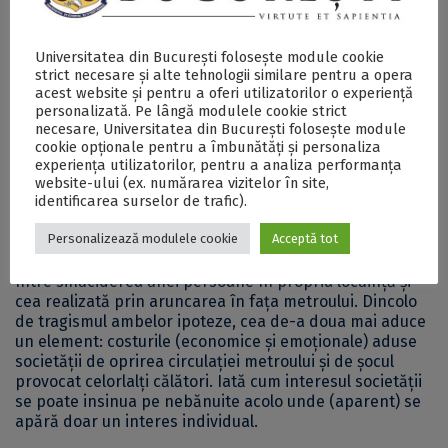
fie protejați de eventualul pericol (involuntar) adus de
existența unui individ afectat.
Universitatea din București folosește module cookie
(4’) În cazul măsurii de ocrotire , interesul este
strict necesare și alte tehnologii similare pentru a opera
(aproape) numai al
individului
de a fi protejat de restul
acest website și pentru a oferi utilizatorilor o experiență
personalizată. Pe lângă modulele cookie strict
societății sau de elemente externe care îi pot face rău.
necesare, Universitatea din București folosește module
cookie opționale pentru a îmbunătăți și personaliza
Aici măsura izolării (obligatorii) este cel mai greu de
experiența utilizatorilor, pentru a analiza performanța
justificat. În principiu, un individ este răspunzător de
website-ului (ex. numărarea vizitelor în site,
identificarea surselor de trafic).
deciziile pe care le ia cu privire la persoana sa. Dar
atunci când acele decizii pot afecta societatea (și
Personalizează modulele cookie
Acceptă tot
instituțiile sale), lucrurile se complică. Una dintre
problemele etice extrem de dificile este de a distinge
între sinuciderea unei persoane în propria locuință și
cea realizată prin aruncarea în fața metroului. Dincolo
de tragismul ambelor ipoteze, cea de-a doua mai aduce
un element: costurile (economice și emoționale) aduse
societății de oprirea circulației metroului și de șocul
provocat celorlalți călători. Iată cum interesul societății
se poate insinua pe nebănuite acolo unde (aparent) se
apără doar un interes individual.