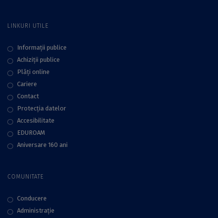
Cercetătorilor
Europeni
LINKURI UTILE
Informații publice
Achiziții publice
Plăţi online
Cariere
Contact
Protecţia datelor
Accesibilitate
EDUROAM
Aniversare 160 ani
COMUNITATE
Conducere
Administraţie