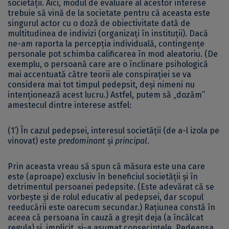
societății. Aici, modul de evaluare al acestor interese
trebuie să vină de la societate pentru că aceasta este
singurul actor cu o doză de obiectivitate dată de
multitudinea de indivizi (organizați în instituții). Dacă
ne-am raporta la percepția individuală, contingențe
personale pot schimba calificarea în mod aleatoriu. (De
exemplu, o persoană care are o înclinare psihologică
mai accentuată către teorii ale conspirației se va
considera mai tot timpul pedepsit, deși nimeni nu
intenționează acest lucru.) Astfel, putem să „dozăm”
amestecul dintre interese astfel:
(1’) În cazul pedepsei, interesul societății (de a-l izola pe
vinovat) este
predominant
și
principal
.
Prin aceasta vreau să spun că măsura este una care
este (aproape) exclusiv în beneficiul societății și în
detrimentul persoanei pedepsite. (Este adevărat că se
vorbește și de rolul educativ al pedepsei, dar scopul
reeducării este oarecum secundar.) Rațiunea constă în
aceea că persoana în cauză a greșit deja (a încălcat
regula) și, implicit, și-a asumat consecințele. Pedeapsa