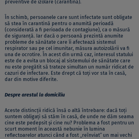
preventive de izolare (carantină).
În schimb, persoanele care sunt infectate sunt obligate
să stea în carantină pentru o anumită perioadă
(considerată a fi perioada de contagiune), ca o măsură
de siguranță. Iar dacă o persoană prezintă anumite
probleme de sănătate care îi afectează sistemul
respirator sau pe cel imunitar, măsura autoizolării va fi
una de ocrotire. În acest din urmă caz, interesul statului
este de a evita un blocaj al sistemului de sănătate care
nu este pregătit să trateze simultan un număr ridicat de
cazuri de infectare. Este drept că toți vor sta în casă,
dar din motive diferite.
Despre arestul la domiciliu
Aceste distincții ridică însă o altă întrebare: dacă toți
suntem obligați să stăm în casă, de unde ne dăm seama
cine este pedepsit și cine nu? Problema a fost pentru un
scurt moment în această nebunie în lumina
reflectoarelor atunci când a fost „reînviat” un mai vechi