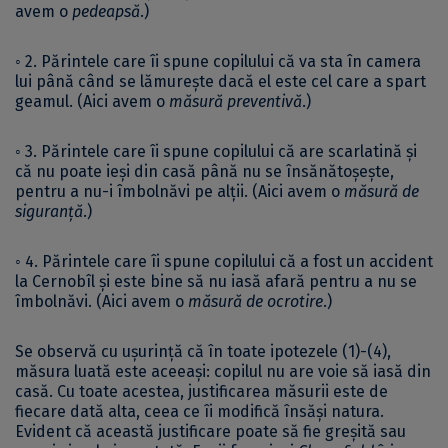
avem o
pedeapsă
.)
◦ 2. Părintele care îi spune copilului că va sta în camera
lui până când se lămurește dacă el este cel care a spart
geamul. (Aici avem o
măsură preventivă
.)
◦ 3. Părintele care îi spune copilului că are scarlatină și
că nu poate ieși din casă până nu se însănătoșește,
pentru a nu-i îmbolnăvi pe alții. (Aici avem o
măsură de
siguranță
.)
◦ 4. Părintele care îi spune copilului că a fost un accident
la Cernobîl și este bine să nu iasă afară pentru a nu se
îmbolnăvi. (Aici avem o
măsură de ocrotire
.)
Se observă cu ușurință că în toate ipotezele (1)-(4),
măsura luată este aceeași: copilul nu are voie să iasă din
casă. Cu toate acestea, justificarea măsurii este de
fiecare dată alta, ceea ce îi modifică însăși natura.
Evident că această justificare poate să fie greșită sau