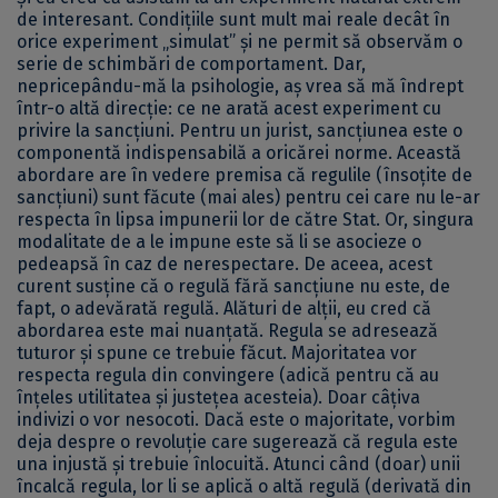
de interesant. Condițiile sunt mult mai reale decât în
orice experiment „simulat” și ne permit să observăm o
serie de schimbări de comportament. Dar,
nepricepându-mă la psihologie, aș vrea să mă îndrept
într-o altă direcție: ce ne arată acest experiment cu
privire la sancțiuni. Pentru un jurist, sancțiunea este o
componentă indispensabilă a oricărei norme. Această
abordare are în vedere premisa că regulile (însoțite de
sancțiuni) sunt făcute (mai ales) pentru cei care nu le-ar
respecta în lipsa impunerii lor de către Stat. Or, singura
modalitate de a le impune este să li se asocieze o
pedeapsă în caz de nerespectare. De aceea, acest
curent susține că o regulă fără sancțiune nu este, de
fapt, o adevărată regulă. Alături de alții, eu cred că
abordarea este mai nuanțată. Regula se adresează
tuturor și spune ce trebuie făcut. Majoritatea vor
respecta regula din convingere (adică pentru că au
înțeles utilitatea și justețea acesteia). Doar câțiva
indivizi o vor nesocoti. Dacă este o majoritate, vorbim
deja despre o revoluție care sugerează că regula este
una injustă și trebuie înlocuită. Atunci când (doar) unii
încalcă regula, lor li se aplică o altă regulă (derivată din