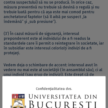
contra suspectului) să nu se producă. În orice caz,
măsura preventivă nu trebuie să devină o regulă și nu
trebuie luată pentru că așa este mai comod pentru
anchetatorul faptelor (să îl aibă pe suspect „la
îndemână” și „sub presiune”).
(3’) În cazul măsurii de siguranță, interesul
preponderent este al
individului
de a fi readus la
standardele care îi permit o reintegrare în societate, iar
în subsidiar este interesul
celorlalți indivizi
de a fi
protejați.
Vedem deja o schimbare de accent: interesul avut în
vedere nu mai este al societății (în ansamblul său), ci al
unui individ (sau grup de indivizi). Este drept că de
multe ori individul însuși nu-și dă seama că este în
interesul său să fie izolat (internat, tratat) și această
Confidențialitatea dvs.
măsură îi este impusă de stat. Dar măsura luată trebuie
să fie una curativă, iar nu punitivă. Statul este interesat
de bunăstarea individului. În același timp, statul are
responsabilitatea de a se îngriji ca și ceilalți indivizi să