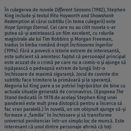
În culegerea de nuvele
Different Seasons
(1982), Stephen
King include și textul
Rita Hayworth and Shawshank
Redemption
al cărui subtitlu (în tema culegerii) este
Hope Springs Eternal
. Cei care nu au citit nuvela s-ar
putea să-și amintească un film excelent, cu rolurile
magistrale ale lui Tim Robbins și Morgan Freeman,
tradus în limba română drept
Închisoarea îngerilor
(1994). Fără a povesti o istorie extrem de interesantă,
este suficient să amintesc faptul că personajul principal
este acuzat de o crimă pe care nu a comis-o și ajunge să
ispășească o pedeapsă extrem de lungă într-o
închisoare de maximă siguranță. Jocul de cuvinte din
subtitlu face trimitere la primăvară și la speranță.
Alegoria lui King pare a se potrivi îngrijorător de bine cu
actuala situație generată de coronavirus. (Epopeea
The
Stand
dedicată în 1978 de același Stephen King unei
pandemii este mult prea distopică pentru a încerca să
fac vreo paralelă.) În nuvelă, un om obișnuit ajunge să-și
formeze o „familie” în închisoare și să transforme
universul penitenciar într-un simplu loc de muncă. Este
interesant că unul dintre personaje afirmă că toți