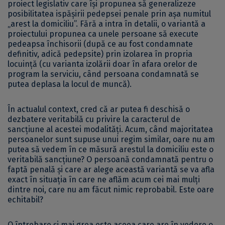
proiect legislativ care își propunea să generalizeze
posibilitatea ispășirii pedepsei penale prin așa numitul
„arest la domiciliu”. Fără a intra în detalii, o variantă a
proiectului propunea ca unele persoane să execute
pedeapsa închisorii (după ce au fost condamnate
definitiv, adică pedepsite) prin izolarea în propria
locuință (cu varianta izolării doar în afara orelor de
program la serviciu, când persoana condamnată se
putea deplasa la locul de muncă).
În actualul context, cred că ar putea fi deschisă o
dezbatere veritabilă cu privire la caracterul de
sancțiune al acestei modalități. Acum, când majoritatea
persoanelor sunt supuse unui regim similar, oare nu am
putea să vedem în ce măsură arestul la domiciliu este o
veritabilă sancțiune? O persoană condamnată pentru o
faptă penală și care ar alege această variantă se va afla
exact în situația în care ne aflăm acum cei mai mulți
dintre noi, care nu am făcut nimic reprobabil. Este oare
echitabil?
O întrebare și mai grea este aceea care are în vedere o