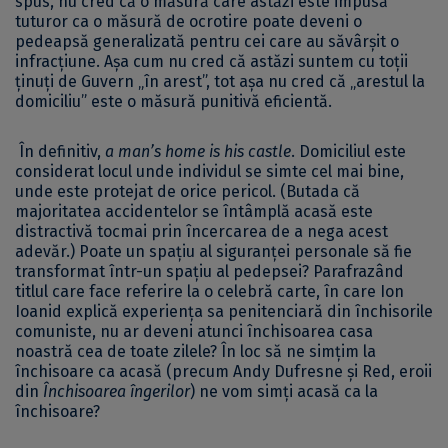
spus, nu cred că o măsură care astăzi este impusă
tuturor ca o măsură de ocrotire poate deveni o
pedeapsă generalizată pentru cei care au săvârșit o
infracțiune. Așa cum nu cred că astăzi suntem cu toții
ținuți de Guvern „în arest”, tot așa nu cred că „arestul la
domiciliu” este o măsură punitivă eficientă.
În definitiv,
a man’s home is his castle
. Domiciliul este
considerat locul unde individul se simte cel mai bine,
unde este protejat de orice pericol. (Butada că
majoritatea accidentelor se întâmplă acasă este
distractivă tocmai prin încercarea de a nega acest
adevăr.) Poate un spațiu al siguranței personale să fie
transformat într-un spațiu al pedepsei? Parafrazând
titlul care face referire la o celebră carte, în care Ion
Ioanid explică experiența sa penitenciară din închisorile
comuniste, nu ar deveni atunci închisoarea casa
noastră cea de toate zilele? În loc să ne simțim la
închisoare ca acasă (precum Andy Dufresne și Red, eroii
din
Închisoarea îngerilor
) ne vom simți acasă ca la
închisoare?