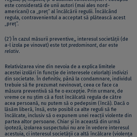
este considerată de unii autori (mai ales nord-
americani) ca „preț” al încălcării regulii. Încălcând
regula, contravenientul a acceptat să plătească acest
„preț”.
(2’) În cazul măsurii preventive,, interesul societății (de
a-l izola pe vinovat) este tot
predominant
, dar este
relativ
.
Relativizarea vine din nevoia de a explica limitele
acestei izolări în funcție de interesele celorlalți indivizi
din societate. În definitiv, până la condamnare, individul
trebuie să fie prezumat nevinovat, ceea ce face ca
măsura preventivă să fie o excepție. Prin urmare, de
vreme ce nu știm că a fost încălcată regula de către
acea persoană, nu putem să o pedepsim (încă). Dacă o
lăsăm liberă, însă, este posibil ca alte reguli să fie
încălcate, inclusiv să o expunem unei reacții violente din
partea altor persoane. Chiar și în această din urmă
ipoteză, izolarea suspectului nu are în vedere interesul
acestuia, ci interesul societății ca altă încălcare (violența