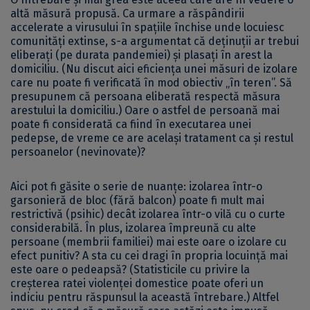
altă măsură propusă. Ca urmare a răspândirii
accelerate a virusului în spațiile închise unde locuiesc
comunități extinse, s-a argumentat că deținuții ar trebui
eliberați (pe durata pandemiei) și plasați în arest la
domiciliu. (Nu discut aici eficiența unei măsuri de izolare
care nu poate fi verificată în mod obiectiv „în teren”. Să
presupunem că persoana eliberată respectă măsura
arestului la domiciliu.) Oare o astfel de persoană mai
poate fi considerată ca fiind în executarea unei
pedepse, de vreme ce are același tratament ca și restul
persoanelor (nevinovate)?
Aici pot fi găsite o serie de nuanțe: izolarea într-o
garsonieră de bloc (fără balcon) poate fi mult mai
restrictivă (psihic) decât izolarea într-o vilă cu o curte
considerabilă. În plus, izolarea împreună cu alte
persoane (membrii familiei) mai este oare o izolare cu
efect punitiv? A sta cu cei dragi în propria locuință mai
este oare o pedeapsă? (Statisticile cu privire la
creșterea ratei violenței domestice poate oferi un
indiciu pentru răspunsul la această întrebare.) Altfel