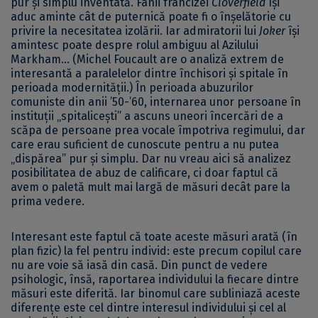
pur și simplu inventată. Fanii francizei
Cloverfield
își
aduc aminte cât de puternică poate fi o înșelătorie cu
privire la necesitatea izolării. Iar admiratorii lui
Joker
își
amintesc poate despre rolul ambiguu al Azilului
Markham… (Michel Foucault are o analiză extrem de
interesantă a paralelelor dintre închisori și spitale în
perioada modernității.) În perioada abuzurilor
comuniste din anii ’50-’60, internarea unor persoane în
instituții „spitalicești” a ascuns uneori încercări de a
scăpa de persoane prea vocale împotriva regimului, dar
care erau suficient de cunoscute pentru a nu putea
„dispărea” pur și simplu. Dar nu vreau aici să analizez
posibilitatea de abuz de calificare, ci doar faptul că
avem o paletă mult mai largă de măsuri decât pare la
prima vedere.
Interesant este faptul că toate aceste măsuri arată (în
plan fizic) la fel pentru individ: este precum copilul care
nu are voie să iasă din casă. Din punct de vedere
psihologic, însă, raportarea individului la fiecare dintre
măsuri este diferită. Iar binomul care subliniază aceste
diferențe este cel dintre interesul individului și cel al