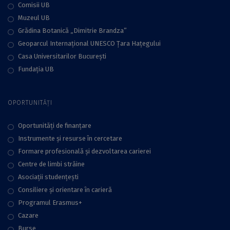
Comisii UB
Muzeul UB
Grădina Botanică „Dimitrie Brandza”
Geoparcul Internațional UNESCO Țara Hațegului
Casa Universitarilor București
Fundaţia UB
OPORTUNITĂȚI
Oportunități de finanțare
Instrumente și resurse în cercetare
Formare profesională și dezvoltarea carierei
Centre de limbi străine
Asociații studențești
Consiliere şi orientare în carieră
Programul Erasmus+
Cazare
Burse