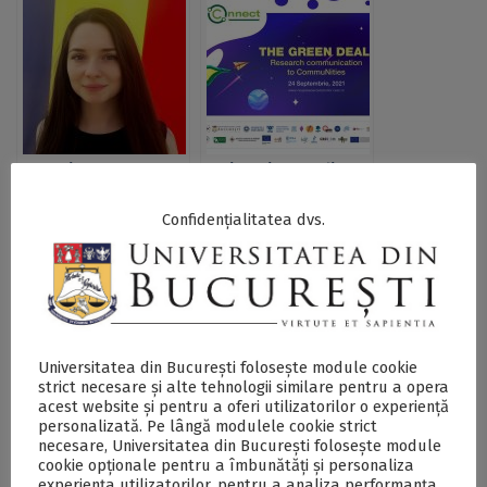
Experimente pe
Universitatea din
“Drosophila
București, printre
melanogaster”,
partenerii
Confidențialitatea dvs.
distinse cu premiul
evenimentului
Nobel, realizate și
„Noaptea
la Universitatea din
Cercetătorilor 2021”.
București – interviu
#ReCoN-nect și
cu masteranda
#OpeningUpScience,
Larisa Sârghie
temele ediției de
Universitatea din București folosește module cookie
anul acesta
strict necesare și alte tehnologii similare pentru a opera
Facultatea de
Facultatea de
acest website și pentru a oferi utilizatorilor o experiență
Chimie, prezentă la
Chimie a UB
personalizată. Pe lângă modulele cookie strict
Noaptea
răspunde „prezent”
necesare, Universitatea din București folosește module
cookie opționale pentru a îmbunătăți și personaliza
Cercetătorilor
la Noaptea
experiența utilizatorilor, pentru a analiza performanța