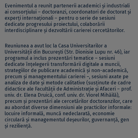
Evenimentul a reunit partenerii academici și industriali
ai consorțiului – doctoranzi, coordonatori de doctorat și
experți internaționali – pentru o serie de sesiuni
dedicate progresului proiectului, colaborării
interdisciplinare și dezvoltării carierei cercetătorilor.
Reuniunea a avut loc la Casa Universitarilor a
Universității din București (Str. Dionisie Lupu nr. 46), iar
programul a inclus prezentări tematice – sesiuni
dedicate înțelegerii transformării digitale a muncii,
strategiilor de publicare academică și non-academică,
precum și managementului carierei –, sesiuni axate pe
analiza de date și metode calitative (susținute de cadre
didactice ale Facultății de Administrație și Afaceri – prof.
univ. dr. Elena Druică, conf. univ. dr. Viorel Mihăilă),
precum și prezentări ale cercetărilor doctoranzilor, care
au abordat diverse dimensiuni ale practicilor informale:
locuire informală, muncă nedeclarată, economie
circulară și managementul deșeurilor, guvernanță, gen
și reziliență.