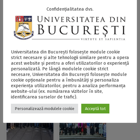
Confidențialitatea dvs.
Postări Asemănătoare:
Universitatea din București folosește module cookie
strict necesare și alte tehnologii similare pentru a opera
acest website și pentru a oferi utilizatorilor o experiență
personalizată. Pe lângă modulele cookie strict
necesare, Universitatea din București folosește module
cookie opționale pentru a îmbunătăți și personaliza
Apel pentru tinerii
UB, reprezentată la
experiența utilizatorilor, pentru a analiza performanța
cercetători în cadrul
întâlnirea de debut
website-ului (ex. numărarea vizitelor în site,
proiectului
a proiectului
identificarea surselor de trafic).
HORIZON-MSCA
Horizon Europe
PRESILIENT: Post-
„PERYCLES” la
Personalizează modulele cookie
Acceptă tot
pandemic resilient
Universitatea din
communities: is the
Groningen din
informal economy a
Olanda
reservoir for the