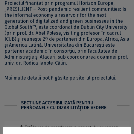
Proiectul finanțat prin programul Horizon Europe,
„PRESILIENT – Post-pandemic resilient communities: Is
the informal economy a reservoir for the next
generation of digitalized and green businesses in the
Global South”?, este coordonat de Dublin City University
(prin prof. dr. Abel Polese, visiting profesor în cadrul
ICUB) și reunește 29 de parteneri din Europa, Africa, Asia
și America Latină. Universitatea din București este
partener academic în consorțiu, prin Facultatea de
Administrație și Afaceri, sub coordonarea doamnei prof.
univ. dr. Rodica Ianole-Călin.
Mai multe detalii pot fi găsite pe
site-ul proiectului
.
SECŢIUNE ACCESIBILIZATĂ PENTRU
PERSOANELE CU DIZABILITĂŢI DE VEDERE
Întâlnirea de coordonare a proiectului european
PRESILIENT la Universitatea din București - DOCX