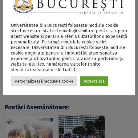
Universitaet Tübingen
pot fi accesate
aici
sau solicitate
de la Biroul Erasmus+ al Universității din București la
adresa de e-mail
contact@erasmus.unibuc.ro
.
Universitatea din București folosește module cookie
strict necesare și alte tehnologii similare pentru a opera
acest website și pentru a oferi utilizatorilor o experiență
personalizată. Pe lângă modulele cookie strict
SECŢIUNE ACCESIBILIZATĂ PENTRU
necesare, Universitatea din București folosește module
PERSOANELE CU DIZABILITĂŢI DE VEDERE
cookie opționale pentru a îmbunătăți și personaliza
experiența utilizatorilor, pentru a analiza performanța
website-ului (ex. numărarea vizitelor în site,
Lansarea selecției pentru două mobilități de studii
identificarea surselor de trafic).
finanțate prin Programul Baden-Württemberg
scholarship for CIVIS Partners în cadrul Eberhard
Personalizează modulele cookie
Acceptă tot
Karls Universitaet Tübingen - DOCX
Postări Asemănătoare: