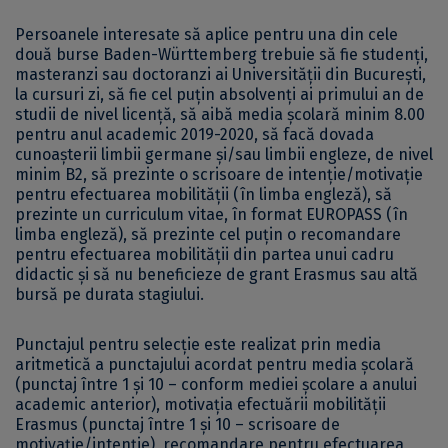
Persoanele interesate să aplice pentru una din cele
două burse Baden-Württemberg trebuie să fie studenți,
masteranzi sau doctoranzi ai Universităţii din Bucureşti,
la cursuri zi, să fie cel puțin absolvenți ai primului an de
studii de nivel licență, să aibă media școlară minim 8.00
pentru anul academic 2019-2020, să facă dovada
cunoaşterii limbii germane și/sau limbii engleze, de nivel
minim B2, să prezinte o scrisoare de intenţie/motivaţie
pentru efectuarea mobilității (în limba engleză), să
prezinte un curriculum vitae, în format EUROPASS (în
limba engleză), să prezinte cel puțin o recomandare
pentru efectuarea mobilității din partea unui cadru
didactic și să nu beneficieze de grant Erasmus sau altă
bursă pe durata stagiului.
Punctajul pentru selecție este realizat prin media
aritmetică a punctajului acordat pentru media școlară
(punctaj între 1 şi 10 – conform mediei școlare a anului
academic anterior), motivația efectuării mobilității
Erasmus (punctaj între 1 şi 10 – scrisoare de
motivație/intenție), recomandare pentru efectuarea