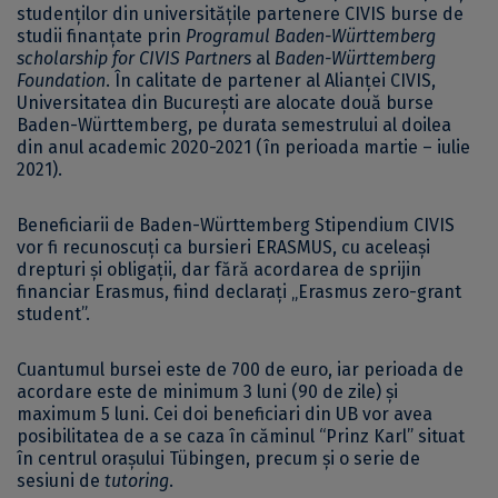
studenților din universitățile partenere CIVIS burse de
studii finanțate prin
Programul Baden-Württemberg
scholarship for CIVIS Partners
al
Baden-Württemberg
Foundation
. În calitate de partener al Alianței CIVIS,
Universitatea din București are alocate două burse
Baden-Württemberg, pe durata semestrului al doilea
din anul academic 2020-2021 (în perioada martie – iulie
2021).
Beneficiarii de Baden-Württemberg Stipendium CIVIS
vor fi recunoscuți ca bursieri ERASMUS, cu aceleași
drepturi și obligații, dar fără acordarea de sprijin
financiar Erasmus, fiind declarați „Erasmus zero-grant
student”.
Cuantumul bursei este de 700 de euro, iar perioada de
acordare este de minimum 3 luni (90 de zile) și
maximum 5 luni. Cei doi beneficiari din UB vor avea
posibilitatea de a se caza în căminul “Prinz Karl” situat
în centrul orașului Tübingen, precum și o serie de
sesiuni de
tutoring
.