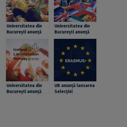
Universitatea din
Universitatea din
București anunță
București anunță
lansarea selecției
lansarea selecției
centralizate pentru
pentru mobilități de
mobilități de studii
studiu Erasmus în
Erasmus+ CIVIS
cadrul
pentru semestrul I
universităților
al anului academic
partenere CIVIS
2022-2023
Universitatea din
UB anunță lansarea
București anunță
Selecției
lansarea selecției
Centralizate pentru
pentru mobilități de
Mobilități de Studii
studiu în cadrul
Erasmus
proiectului SEE,
pentru NTNU din