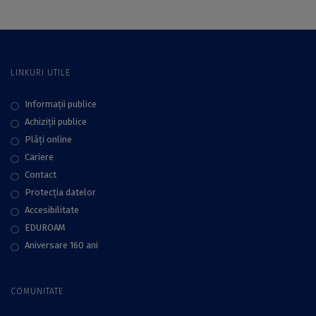
Norvegia
LINKURI UTILE
Informații publice
Achiziții publice
Plăţi online
Cariere
Contact
Protecţia datelor
Accesibilitate
EDUROAM
Aniversare 160 ani
COMUNITATE