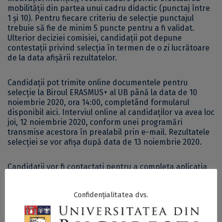
mobilității din partea unui cadru didactic (punctaj între
1 şi 10). Pentru fiecare criteriu de selecție punctajul
trebuie să fie de minim 5 puncte pentru a fi validat.
Ulterior deciziei comisiei, candidații pot depune
contestații privind selecția în termen de o zi lucrătoare
de la data afișării rezultatelor.
Candidații pot trimite online documentele pentru
selecție la Biroul ERASMUS+ al UB până la data de 10
noiembrie 2020, ora 14:00, completând formularul
disponibil
aici
. Interviul online al candidaților va avea loc
joi, 12 noiembrie 2020, conform unei programări
transmise acestora în prealabil prin e-mail. Rezultatele
selecției se vor afișa după data de 13 noiembrie 2020.
Candidații vor fi contactați pentru a completa aplicația
online în portalul
Baden-Württemberg Stipendium
, iar
aprobarea oficială a burselor va fi transmisă direct
Confidențialitatea dvs.
candidaților de către
Baden-Württemberg Foundation
.
Informații despre programele de studii la
Eberhard Karls