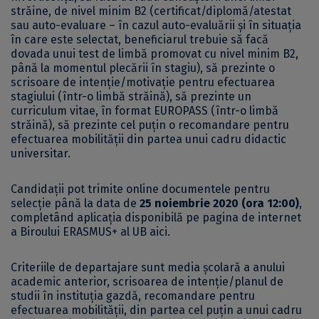
străine, de nivel minim B2 (certificat/diplomă/atestat
sau auto-evaluare – în cazul auto-evaluării și în situația
în care este selectat, beneficiarul trebuie să facă
dovada unui test de limbă promovat cu nivel minim B2,
până la momentul plecării în stagiu), să prezinte o
scrisoare de intenţie/motivaţie pentru efectuarea
stagiului (într-o limbă străină), să prezinte un
curriculum vitae, în format EUROPASS (într-o limbă
străină), să prezinte cel puțin o recomandare pentru
efectuarea mobilității din partea unui cadru didactic
universitar.
Candidații pot trimite online documentele pentru
selecție până la data de
25 noiembrie 2020 (ora 12:00)
,
completând aplicația disponibilă pe pagina de internet
a Biroului ERASMUS+ al UB
aici
.
Criteriile de departajare sunt media școlară a anului
academic anterior, scrisoarea de intenție/planul de
studii în instituția gazdă, recomandare pentru
efectuarea mobilității, din partea cel puțin a unui cadru