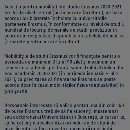
Selecția pentru mobilități de studiu Erasmus 2020-2021
are loc la nivel central (nu în fiecare facultate), pe baza
acordurilor bilaterale încheiate cu universitățile
partenere Erasmus, în conformitate cu nivelul de studii,
numărul de locuri și domeniile de studii prevăzute în
acordurile respective, disponibile în tabelele de mai jos
(separate pentru fiecare facultate).
Mobilitățile de studii Erasmus vor fi finanțate pentru o
perioada de minimum 3 luni (90 zile) și maximum un
semestru academic, pe durata semestrului al doilea din
anul academic 2020-2021 (în perioada ianuarie – iulie
2021), cu precizarea că finanțarea Erasmus se poate
acorda doar în cazul mobilităților fizice (deplasărilor) în
țara gazdă.
Persoanele interesate să aplice pentru una din cele 160
de burse Erasmus trebuie să fie studenți, masteranzi
sau doctoranzi ai Universităţii din Bucureşti, la cursuri zi,
să fie cel puțin absolvenți ai primului an de studii de
nivel licență, să facă dovada cunoaşterii unei limbi