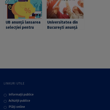
pentru semestrul I
universităților
al anului academic
partenere CIVIS
2022-2023
UB anunță lansarea
Universitatea din
selecției pentru
București anunță
două mobilități de
lansarea selecției
studii finanțate prin
pentru mobilități de
Programul Baden-
studiu în cadrul
Württemberg
proiectului SEE,
scholarship for
pentru NTNU din
CIVIS Partners în
Norvegia
cadrul Eberhard
Karls Universitaet
Tübingen
LINKURI UTILE
Informații publice
Achiziții publice
Plăţi online