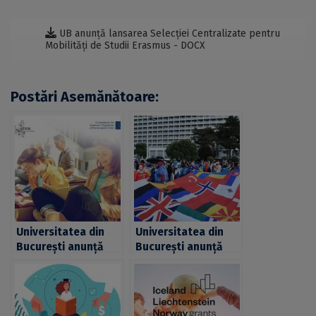
UB anunță lansarea Selecției Centralizate pentru
Mobilități de Studii Erasmus - DOCX
Postări Asemănătoare:
Universitatea din
Universitatea din
București anunță
București anunță
lansarea selecției
lansarea selecției
centralizate pentru
pentru mobilități de
mobilități de studii
studiu Erasmus în
Erasmus+ CIVIS
cadrul