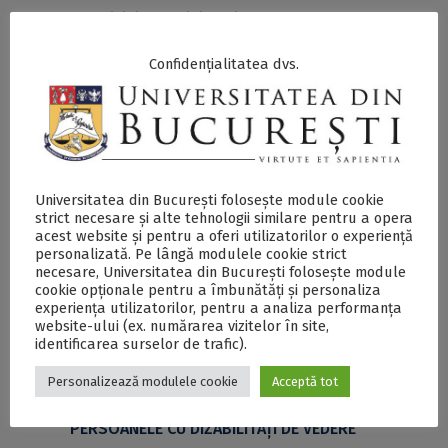
Conform deciziei Agenţiei Naţionale pentru Programe
Comunitare în domeniul Educaţiei şi Formării
Profesionale (ANPCDEFP) şi anunţului din Apelul
Confidențialitatea dvs.
Naţional pentru mobilităţi Erasmus, grantul lunar pentru
un student care beneficiază de o mobilitate de studiu
ERASMUS este stabilit după cum urmează: pentru
Austria, Belgia, Grecia, Germania, Franţa, Italia,
Portugalia, Spania, nivelul grantului este de 520 de
euro/lună, iar pentru Bulgaria, Cehia, FYRO Macedonia,
Polonia, Slovacia, Slovenia, Ungaria, Turcia, nivelul
Universitatea din București folosește module cookie
strict necesare și alte tehnologii similare pentru a opera
grantului este de 470 de euro/lună.
acest website și pentru a oferi utilizatorilor o experiență
personalizată. Pe lângă modulele cookie strict
Mai multe detalii cu privire la cele 160 de burse Erasmus
necesare, Universitatea din București folosește module
pot fi obținute de la Biroul Erasmus+ al Universității din
cookie opționale pentru a îmbunătăți și personaliza
experiența utilizatorilor, pentru a analiza performanța
București la adresa de mail
website-ului (ex. numărarea vizitelor în site,
contact@erasmus.unibuc.ro
.
identificarea surselor de trafic).
Personalizează modulele cookie
Acceptă tot
SECŢIUNE ACCESIBILIZATĂ PENTRU
PERSOANELE CU DIZABILITĂŢI DE VEDERE