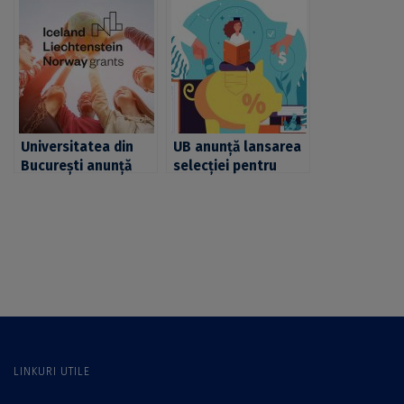
Mobilități de Studii
pentru mobilități de
Erasmus
studiu Erasmus în
cadrul
universităților
partenere CIVIS
Universitatea din
UB anunță lansarea
București anunță
selecției pentru
lansarea selecției
două mobilități de
pentru mobilități de
studii finanțate prin
studiu în cadrul
Programul Baden-
proiectului SEE,
Württemberg
pentru NTNU din
scholarship for
Norvegia
CIVIS Partners în
cadrul Eberhard
Karls Universitaet
Tübingen
LINKURI UTILE