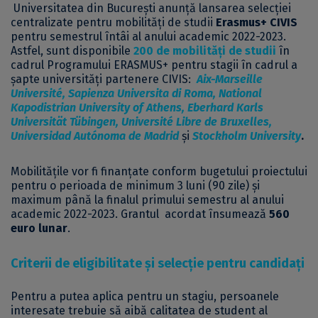
Universitatea din București anunță lansarea selecției
centralizate pentru mobilități de studii
Erasmus+ CIVIS
pentru semestrul întâi al anului academic 2022-2023.
Astfel, sunt disponibile
200 de mobilități de studii
în
cadrul Programului ERASMUS+ pentru stagii în cadrul a
șapte universități partenere CIVIS:
Aix-Marseille
Université, Sapienza Universita di Roma, National
Kapodistrian University of Athens, Eberhard Karls
Universität Tübingen, Université Libre de Bruxelles,
Universidad Autónoma de Madrid
și
Stockholm University
.
Mobilitățile vor fi finanțate conform bugetului proiectului
pentru o perioada de minimum 3 luni (90 zile) și
maximum până la finalul primului semestru al anului
academic 2022-2023. Grantul acordat însumează
560
euro lunar
.
Criterii de eligibilitate și selecție pentru candidați
Pentru a putea aplica pentru un stagiu, persoanele
interesate trebuie să aibă calitatea de student al