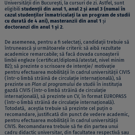
Universității din București, la cursuri de zi. Astfel, sunt
eligibili
studenții din anul 1, anul 2 și anul 3 (numai în
cazul studenților înmatriculați la un program de studii
cu durată de 4 ani), masteranzii din anul 1
și
doctoranzi din anul 1 și 2
.
De asemenea, pentru a fi selectați, candidații trebuie să
întrunească și următoarele criterii: să aibă rezultate
academice remarcabile; să facă dovada cunoaşterii
limbii engleze (certificat/diplomă/atestat, nivel minim
B2); să prezinte o scrisoare de intenţie/ motivaţie
pentru efectuarea mobilității în cadrul universității CIVIS
(într-o limbă străină de circulație internațională), să
prezinte un
Plan al programului
de studii în instituția
gazdă CIVIS (într-o limbă străină de circulație
internațională), să prezinte un CV, în format EUROPASS
(într-o limbă străină de circulație internațională).
Totodată, aceștia trebuie să prezinte cel puțin o
recomandare, justificată din punct de vedere academic,
pentru efectuarea mobilității în cadrul universității
CIVIS. Recomandarea trebuie să fie din partea unui
cadru didactic universitar, din facultatea respectivă sau