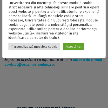
Universitatea din București folosește module cookie
instituția gazdă oferă cursurile în format online,
strict necesare și alte tehnologii similare pentru a opera
prezența fizică în țara gazdă este o condiție obligatorie
acest website și pentru a oferi utilizatorilor o experiență
de finanțare și de recunoaștere oficială a mobilității
personalizată. Pe lângă modulele cookie strict
Erasmus. Mobilitățile de studii Erasmus oferă
necesare, Universitatea din București folosește module
oportunitatea de participare la cursuri și examene în
cookie opționale pentru a îmbunătăți și personaliza
universitatea parteneră, iar finalizarea stagiilor cu note
experiența utilizatorilor, pentru a analiza performanța
și credite este o condiție pentru validarea și
website-ului (ex. numărarea vizitelor în site,
identificarea surselor de trafic).
recunoașterea integrală a rezultatelor obținute.
Personalizează modulele cookie
Acceptă tot
Biroul Erasmus+ al Universității din București sprijină
persoanele interesate în procesul de aplicare și stau la
dispoziția acestora cu informații utile la
adresa de e-mail
contact@erasmus.unibuc.ro
.