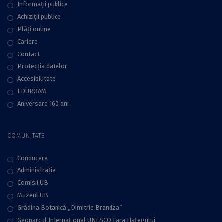
Informații publice
Achiziții publice
Plăţi online
Cariere
Contact
Protecţia datelor
Accesibilitate
EDUROAM
Aniversare 160 ani
COMUNITATE
Conducere
Administraţie
Comisii UB
Muzeul UB
Grădina Botanică „Dimitrie Brandza”
Geoparcul Internațional UNESCO Țara Hațegului