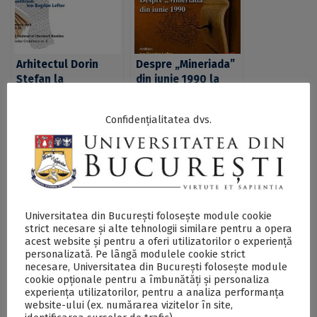
Arhitectul Dorin
Despre „Mineriada”
Ştefan la
din iunie 1990 la
„Cafeneaua critică”
Cafeneaua critică
Confidențialitatea dvs.
Din nou cu și despre
Seară cu Mircea
Universitatea din București folosește module cookie
tulnic la „Cafeneaua
Cărtărescu la
strict necesare și alte tehnologii similare pentru a opera
acest website și pentru a oferi utilizatorilor o experiență
critică”
Cafeneaua critică
personalizată. Pe lângă modulele cookie strict
necesare, Universitatea din București folosește module
cookie opționale pentru a îmbunătăți și personaliza
experiența utilizatorilor, pentru a analiza performanța
website-ului (ex. numărarea vizitelor în site,