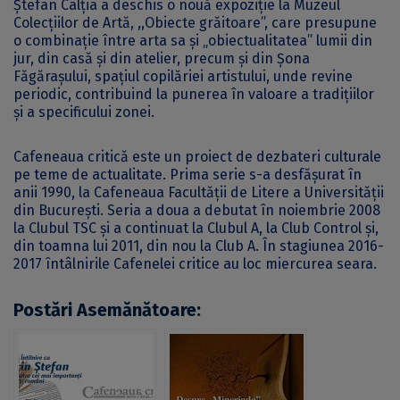
Ştefan Câlţia a deschis o nouă expoziție la Muzeul
Colecţiilor de Artă, ,,Obiecte grăitoare”, care presupune
o combinaţie între arta sa şi „obiectualitatea” lumii din
jur, din casă şi din atelier, precum şi din Şona
Făgăraşului, spaţiul copilăriei artistului, unde revine
periodic, contribuind la punerea în valoare a tradiţiilor
şi a specificului zonei.
Cafeneaua critică este un proiect de dezbateri culturale
pe teme de actualitate. Prima serie s-a desfăşurat în
anii 1990, la Cafeneaua Facultăţii de Litere a Universităţii
din Bucureşti. Seria a doua a debutat în noiembrie 2008
la Clubul TSC şi a continuat la Clubul A, la Club Control şi,
din toamna lui 2011, din nou la Club A. În stagiunea 2016-
2017 întâlnirile Cafenelei critice au loc miercurea seara.
Postări Asemănătoare: