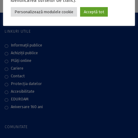
identificarea surselor de trafic).
Personalizează modulele cookie
Acceptă tot
LINKURI UTILE
Informații publice
Achiziții publice
Plăţi online
Cariere
Contact
Protecţia datelor
Accesibilitate
EDUROAM
Aniversare 160 ani
COMUNITATE