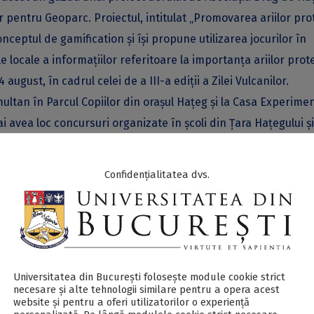
 pentru Geoparc. Proiectul, intitulat „Promovarea ariilor pro
onceptul de gamification și își propune utilizarea jocurilor în
e locale a informațiilor referitoare la importanța ariilor prote
august, în cadrul celei de a III-a ediții a Zilei Vulcanilor.
ultan în Parcul Copiilor din orașul Hațeg și la Casa Experime
ai avea loc concursuri organizate în școli din Țara Hațegului și
oducătorilor locali din cele trei arii protejate.
tățile și la Casa Pietrelor din satul Ohaba – Sibișel, comuna 
Confidențialitatea dvs.
erpretare al Geoparcului administrat de Asociația Wild Roots. 
periș verde va fi completată cu noi atracții care să explice pe
a nevie” (geodiversitatea) și „lumea vie” (biodiversitatea), dar
proteja. Și în satul Peștera, comuna Sălașu de Sus, în aceast
vizează punerea în valoare a unui complex tehnologic tradițio
Universitatea din București folosește module cookie strict
necesare și alte tehnologii similare pentru a opera acest
 un cuptor de var și o vâltoare. Proiectul constă în amenajare
website și pentru a oferi utilizatorilor o experiență
elor din lemn afectate de acțiunea naturală și umană. Atât Cas