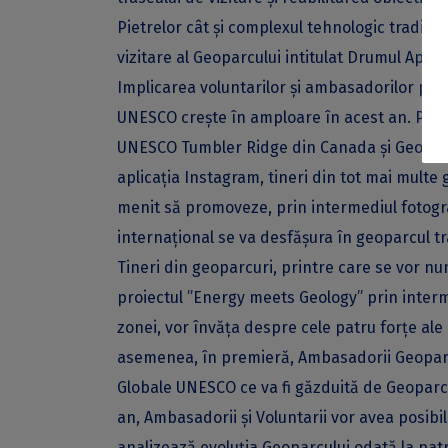
Pietrelor cât și complexul tehnologic tradițio
vizitare al Geoparcului intitulat Drumul Apei și
Implicarea voluntarilor și ambasadorilor pen
UNESCO crește în amploare în acest an. Proi
UNESCO Tumbler Ridge din Canada și Geoparcul
aplicația Instagram, tineri din tot mai mult
menit să promoveze, prin intermediul fotografi
internațional se va desfășura în geoparcul t
Tineri din geoparcuri, printre care se vor nu
proiectul ”Energy meets Geology” prin interme
zonei, vor învăța despre cele patru forțe ale na
asemenea, în premieră, Ambasadorii Geoparcul
Globale UNESCO ce va fi găzduită de Geoparcul
an, Ambasadorii și Voluntarii vor avea posibil
analizează evoluția Geoparcului odată la patr