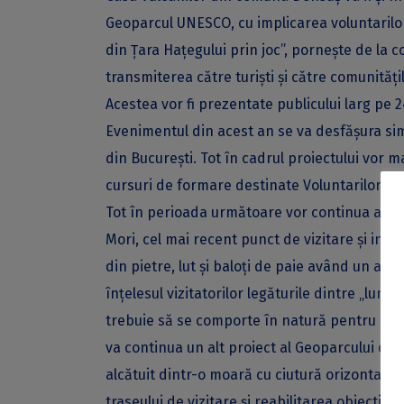
Geoparcul UNESCO, cu implicarea voluntarilor
din Țara Hațegului prin joc”, pornește de la c
transmiterea către turiști și către comunitățil
Acestea vor fi prezentate publicului larg pe 24 
Evenimentul din acest an se va desfășura sim
din București. Tot în cadrul proiectului vor m
cursuri de formare destinate Voluntarilor și pr
Tot în perioada următoare vor continua activi
Mori, cel mai recent punct de vizitare și int
din pietre, lut și baloți de paie având un aco
înțelesul vizitatorilor legăturile dintre „lume
trebuie să se comporte în natură pentru a o 
va continua un alt proiect al Geoparcului ce 
alcătuit dintr-o moară cu ciutură orizontală,
traseului de vizitare și reabilitarea obiectiv