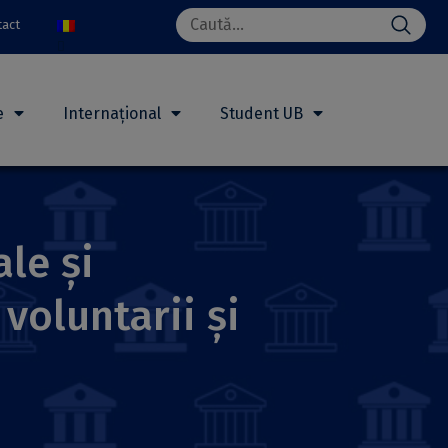
Search
tact
for:
e
Internațional
Student UB
ale și
voluntarii și