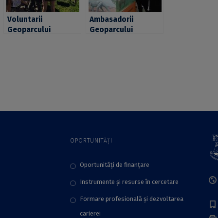
Voluntarii
Ambasadorii
Geoparcului
Geoparcului
Dinozaurilor „Țara
Dinozaurilor Țara
Hațegului”, ghizi
Hațegului, la prima
pentru speologi din
prima misiune în
întreaga lume
străinătate
OPORTUNITĂȚI
Oportunități de finanțare
Instrumente și resurse în cercetare
Formare profesională și dezvoltarea
carierei