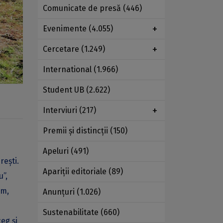
Comunicate de presă
(446)
Evenimente
(4.055)
Cercetare
(1.249)
International
(1.966)
Student UB
(2.622)
Interviuri
(217)
Premii şi distincţii
(150)
Apeluri
(491)
rești.
Apariţii editoriale
(89)
u”,
sm,
Anunţuri
(1.026)
Sustenabilitate
(660)
eg și