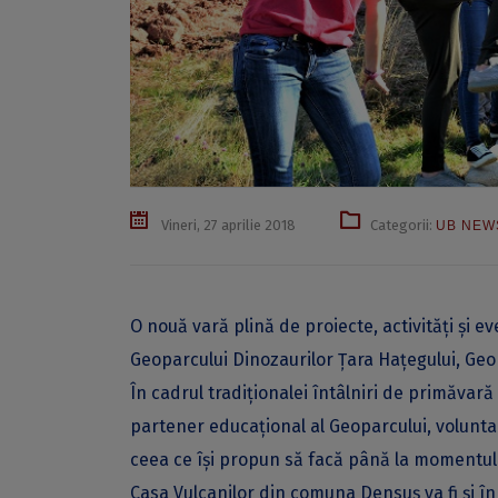
Vineri, 27 aprilie 2018
Categorii:
UB NEW
O nouă vară plină de proiecte, activități și e
Geoparcului Dinozaurilor Țara Hațegului, Geo
În cadrul tradiționalei întâlniri de primăvară 
partener educațional al Geoparcului, volunta
ceea ce își propun să facă până la momentul 
Casa Vulcanilor din comuna Densuș va fi și în