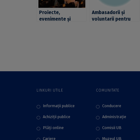
Proiecte,
Ambasadorii și
evenimente și
voluntarii pentru
activități
Geoparc și-au
educaționale
prezentat realizările
derulate de
în fața colegilor
voluntarii
Geoparcului
Dinozaurilor Țara
Hațegului în 2017
LINKURI UTILE
COMUNITATE
Informații publice
Conducere
Achiziții publice
Administraţie
Plăţi online
Comisii UB
Cariere
Muzeul UB