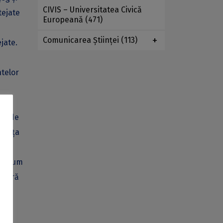
CIVIS – Universitatea Civică
tejate
Europeană
(471)
Comunicarea Ştiinţei
(113)
jate.
ntelor
Rîu de
Căsuța
 și cum
ă vară
nal
a
a