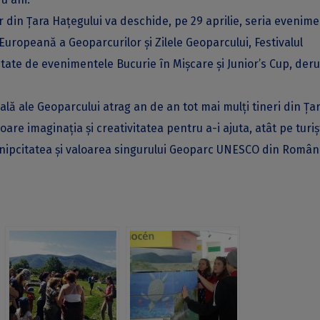
din Țara Hațegului va deschide, pe 29 aprilie, seria evenime
uropeană a Geoparcurilor și Zilele Geoparcului, Festivalul
letate de evenimentele Bucurie în Mișcare și Junior’s Cup, deru
ală ale Geoparcului atrag an de an tot mai mulți tineri din Ța
loare imaginația și creativitatea pentru a-i ajuta, atât pe turiș
ă unipcitatea și valoarea singurului Geoparc UNESCO din Român