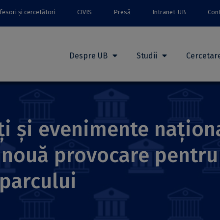
esori și cercetători
CIVIS
Presă
Intranet-UB
Con
Despre UB
Studii
Cercetar
ăți și evenimente națion
 nouă provocare pentru 
parcului