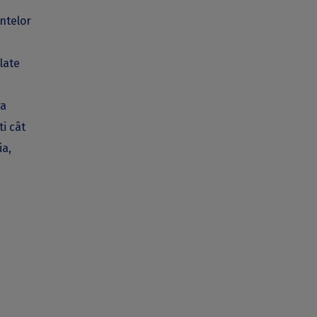
ntelor
late
ra
ti cât
ia,