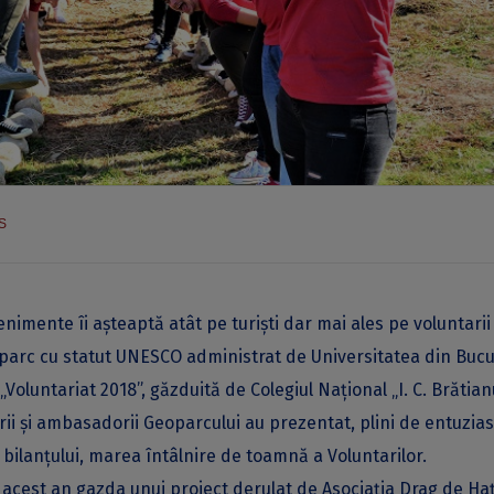
S
venimente îi așteaptă atât pe turiști dar mai ales pe voluntarii
parc cu statut UNESCO administrat de Universitatea din Bucu
„Voluntariat 2018”, găzduită de Colegiul Național „I. C. Brătian
rii și ambasadorii Geoparcului au prezentat, plini de entuzia
bilanțului, marea întâlnire de toamnă a Voluntarilor.
 acest an gazda unui proiect derulat de Asociația Drag de Haț