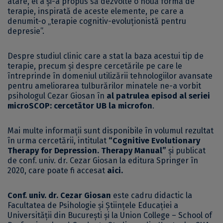
atare, el a și-a propus să dezvolte o nouă formă de
terapie, inspirată de aceste elemente, pe care a
denumit-o „terapie cognitiv-evoluționistă pentru
depresie”.
Despre studiul clinic care a stat la baza acestui tip de
terapie, precum și despre cercetările pe care le
întreprinde în domeniul utilizării tehnologiilor avansate
pentru ameliorarea tulburărilor minatele ne-a vorbit
psihologul Cezar Giosan în
al patrulea episod al seriei
microSCOP: cercetător UB la microfon
.
Mai multe informații sunt disponibile în volumul rezultat
în urma cercetării, intitulat
“Cognitive Evolutionary
Therapy for Depression. Therapy Manual”
și publicat
de conf. univ. dr. Cezar Giosan la editura Springer în
2020, care poate fi accesat
aici
.
Conf. univ. dr. Cezar Giosan
este cadru didactic la
Facultatea de Psihologie și Științele Educației a
Universității din București și la Union College – School of