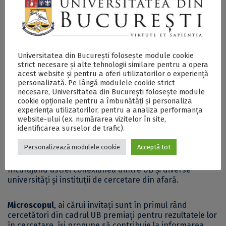
cercetător UB la microfon”
își propune să prezinte
într-o manieră dinamică și succintă informații despre
rezultatele concrete ale unor demersuri de cercetare
notabile din cadrul UB.
Universitatea din București folosește module cookie
Prin format și obiective, seria
microSCOP: cercetător
strict necesare și alte tehnologii similare pentru a opera
UB la microfon
vine să completeze
programul de
acest website și pentru a oferi utilizatorilor o experiență
personalizată. Pe lângă modulele cookie strict
comunicare a științei din cadrul Universității din
necesare, Universitatea din București folosește module
București
, care mai include
Conferințele UB – Știința
cookie opționale pentru a îmbunătăți și personaliza
pe înțelesul tuturor
și
Doza UB de Știință
.
experiența utilizatorilor, pentru a analiza performanța
website-ului (ex. numărarea vizitelor în site,
identificarea surselor de trafic).
Seria are ca obiectiv promovarea acelor proiecte de
cercetare (brevete, articole și cărți) care, prin
Personalizează modulele cookie
Acceptă tot
contribuția majoră adusă domeniului din care fac parte,
au ajuns să beneficieze de recunoaștere internațională,
încurajând astfel conexiunea dintre UB și diverse
universități și instituții de cercetare din afară.
Microscopul
, ai cărui invitați sunt în primul rând
cercetători din cadrul UB premiați pentru rezultatele lor
în cercetare, își propune să contribuie la informarea