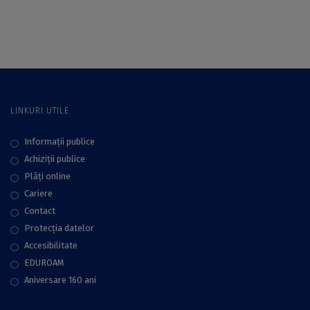
invitatul unui nou
„microSCOP:
episod al seriei
cercetător UB la
„microSCOP:
microfon”
cercetător UB la
microfon”
LINKURI UTILE
Informații publice
Achiziții publice
Plăţi online
Cariere
Contact
Protecţia datelor
Accesibilitate
EDUROAM
Aniversare 160 ani