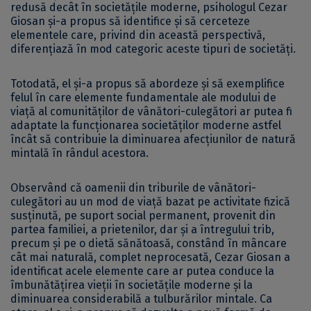
redusă decât în societățile moderne, psihologul Cezar
Giosan și-a propus să identifice și să cerceteze
elementele care, privind din această perspectivă,
diferențiază în mod categoric aceste tipuri de societăți.
Totodată, el și-a propus să abordeze și să exemplifice
felul în care elemente fundamentale ale modului de
viață al comunităților de vânători-culegători ar putea fi
adaptate la funcționarea societăților moderne astfel
încât să contribuie la diminuarea afecțiunilor de natură
mintală în rândul acestora.
Observând că oamenii din triburile de vânători-
culegători au un mod de viață bazat pe activitate fizică
susținută, pe suport social permanent, provenit din
partea familiei, a prietenilor, dar și a întregului trib,
precum și pe o dietă sănătoasă, constând în mâncare
cât mai naturală, complet neprocesată, Cezar Giosan a
identificat acele elemente care ar putea conduce la
îmbunătățirea vieții în societățile moderne și la
diminuarea considerabilă a tulburărilor mintale. Ca