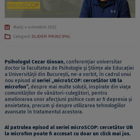
Marți, 4 octombrie 2022
Categorii:
SLIDER PRINCIPAL
Psihologul Cezar Giosan,
conferențiar universitar
doctor la Facultatea de Psihologie și Științe ale Educației
a Universității din București
,
ne-a vorbit, în cadrul unui
nou episod al
seriei „microSCOP: cercetător UB la
microfon”,
despre mai multe soluții, inspirate din viața
comunităților de vânători-culegători, pentru
ameliorarea unor afecțiuni psihice cum ar fi depresia și
anxietatea, precum și despre utilizarea tehnologiilor
avansate în tratamentul acestora.
Al patrulea episod al seriei microSCOP: cercetător UB
la microfon poate fi accesat
cu doar un click mai jos.