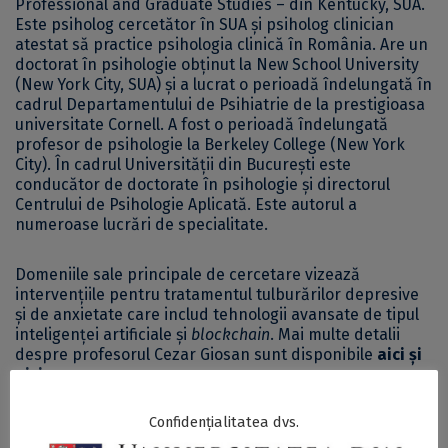
Professional and Graduate Studies – din Kentucky, SUA.
Este psiholog cercetător în SUA și psiholog clinician
atestat să practice psihologia clinică în România. Are un
doctorat în psihologie obținut la New School University
(New York City, SUA) și a lucrat o perioadă îndelungată în
cadrul Departamentului de Psihiatrie de la prestigioasa
universitate Cornell. A fost o perioadă îndelungată
profesor de psihologie la Berkeley College (New York
City). În cadrul Universității din București este
conducător de doctorate în psihologie și directorul
Centrului de Psihologie Aplicată. Este autorul a
numeroase lucrări de specialitate.
Domeniile sale principale de cercetare vizează
intervențiile pentru tratamentul tulburărilor depresive
și de anxietate care includ tehnologii avansate de tipul
inteligenței artificiale și
blockchain
. Mai multe detalii
despre profesorul Cezar Giosan sunt disponibile
aici
și
aici
.
Confidențialitatea dvs.
Parte a
programului de comunicare a științei dezvoltat
de Universitatea din București
, seria
„microSCOP: