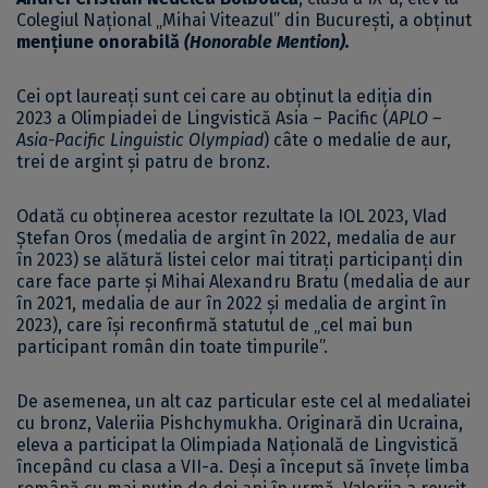
Colegiul Național „Mihai Viteazul” din București, a obținut
mențiune onorabilă
(Honorable Mention).
Cei opt laureați sunt cei care au obținut la ediția din
2023 a
Olimpiadei de Lingvistică Asia – Pacific (
APLO –
Asia-Pacific Linguistic Olympiad
)
câte o medalie de aur,
trei de argint și patru de bronz.
Odată cu obținerea acestor rezultate la IOL 2023, Vlad
Ștefan Oros (medalia de argint în 2022, medalia de aur
în 2023) se alătură listei celor mai titrați participanți din
care face parte și Mihai Alexandru Bratu (medalia de aur
în 2021, medalia de aur în 2022 și medalia de argint în
2023), care își reconfirmă statutul de „cel mai bun
participant român din toate timpurile”.
De asemenea, un alt caz particular este cel al medaliatei
cu bronz, Valeriia Pishchymukha. Originară din Ucraina,
eleva a participat la Olimpiada Națională de Lingvistică
începând cu clasa a VII-a. Deși a început să învețe limba