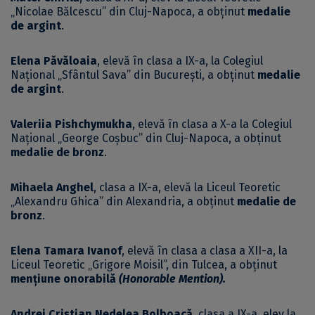
„Nicolae Bălcescu” din Cluj-Napoca, a obținut
medalie
de argint
.
Elena Păvăloaia
, elevă în clasa a IX-a, la Colegiul
Național „Sfântul Sava” din București, a obținut
medalie
de argint
.
Valeriia Pishchymukha
, elevă în clasa a X-a la Colegiul
Național „George Coșbuc” din Cluj-Napoca, a obținut
medalie de bronz
.
Mihaela Anghel
, clasa a IX-a, elevă la Liceul Teoretic
„Alexandru Ghica” din Alexandria, a obținut
medalie de
bronz
.
Elena Tamara Ivanof
, elevă în clasa a clasa a XII-a, la
Liceul Teoretic „Grigore Moisil”, din Tulcea, a obținut
mențiune onorabilă
(Honorable Mention).
Andrei Cristian Nedelea Bolboacă
, clasa a IX-a, elev la