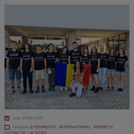
Luni, 31 iulie 2023
Categorii:
EVENIMENTE
,
INTERNATIONAL
,
PREMII ŞI
DISTINCŢII
,
UB NEWS