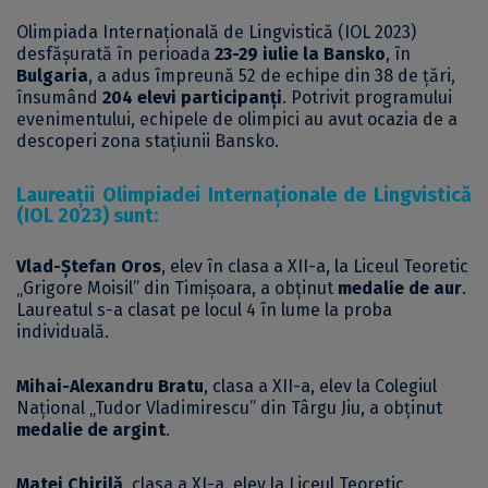
Olimpiada Internațională de Lingvistică (IOL 2023)
desfășurată în perioada
23-29 iulie la Bansko
, în
Bulgaria
, a adus împreună 52 de echipe din 38 de țări,
însumând
204 elevi participanți
. Potrivit programului
evenimentului, echipele de olimpici au avut ocazia de a
descoperi zona stațiunii Bansko.
Laureații Olimpiadei Internaționale de Lingvistică
(IOL 2023) sunt:
Vlad-Ștefan Oros
, elev în clasa a XII-a, la Liceul Teoretic
„Grigore Moisil” din Timișoara, a obținut
medalie de aur
.
Laureatul s-a clasat pe locul 4 în lume la proba
individuală.
Mihai-Alexandru Bratu
, clasa a XII-a, elev la Colegiul
Național „Tudor Vladimirescu” din Târgu Jiu, a obținut
medalie de argint
.
Matei Chirilă
, clasa a XI-a, elev la Liceul Teoretic