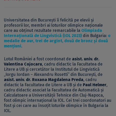
Universitatea din București îi felicită pe elevii și
profesorii lor, membri ai loturilor olimpice naționale
care au obținut rezultate remarcabile la
Olimpiada
Internațională de Lingvistică (IOL 2023)
din Bulgaria:
o
medalie de aur, trei de argint, două de bronz și două
mențiuni
.
Lotul României a fost coordonat de
asist. univ. dr.
Valentina Cojocaru
, cadru didactic la Facultatea de
Litere a UB și cercetător la Institutul de Lingvistică
„Iorgu Iordan – Alexandru Rosetti” din București, de
asist. univ. dr. Roxana Magdalena Preda
, cadru
didactic la Facultatea de Litere a UB și de
Paul Helmer
,
cadru didactic asociat la Facultatea de Automatică și
Calculatoare a Universității Tehnice din Cluj-Napoca,
fost olimpic internațional la IOL. Cei trei coordonatori au
fost și cei care au însoțit loturile olimpice în Bulgaria la
IOL.