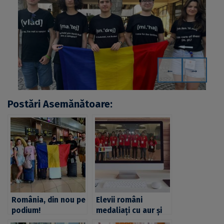
←
→
Postări Asemănătoare:
România, din nou pe
Elevii români
podium!
medaliați cu aur și
Universitatea din
argint la Olimpiada