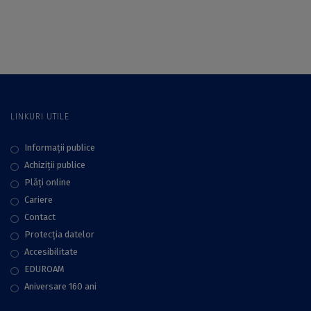
climatice, susținută
climatice, susținută
de profesorul Alfred
de profesorul Alfred
Vespremeanu-Stroe
Vespremeanu-Stroe
LINKURI UTILE
Informații publice
Achiziții publice
Plăţi online
Cariere
Contact
Protecţia datelor
Accesibilitate
EDUROAM
Aniversare 160 ani