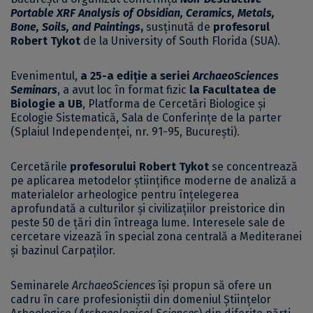
Portable XRF Analysis of Obsidian, Ceramics, Metals,
Bone, Soils, and Paintings
,
susținută de
profesorul
Robert Tykot
de la University of South Florida (SUA).
Evenimentul,
a 25-a ediție a seriei
ArchaeoSciences
Seminars
, a avut loc în format fizic
la Facultatea de
Biologie a UB
, Platforma de Cercetări Biologice și
Ecologie Sistematică, Sala de Conferințe de la parter
(Splaiul Independenței, nr. 91-95, București).
Cercetările
profesorului Robert Tykot
se concentrează
pe aplicarea metodelor științifice moderne de analiză a
materialelor arheologice pentru înțelegerea
aprofundată a culturilor și civilizațiilor preistorice din
peste 50 de țări din întreaga lume. Interesele sale de
cercetare vizează în special zona centrală a Mediteranei
și bazinul Carpaților.
Seminarele
ArchaeoSciences
își propun să ofere un
cadru în care profesioniștii din domeniul Științelor