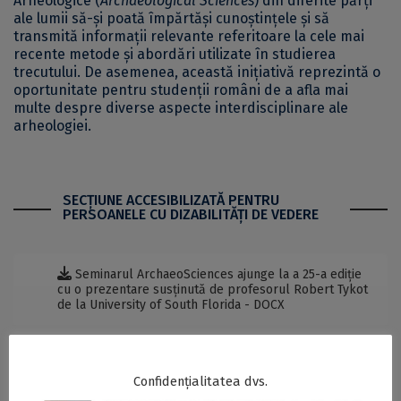
Arheologice (
Archaeological Sciences
) din diferite părți
ale lumii să-și poată împărtăși cunoștințele și să
transmită informații relevante referitoare la cele mai
recente metode și abordări utilizate în studierea
trecutului. De asemenea, această inițiativă reprezintă o
oportunitate pentru studenții români de a afla mai
multe despre diverse aspecte interdisciplinare ale
arheologiei.
SECŢIUNE ACCESIBILIZATĂ PENTRU
PERSOANELE CU DIZABILITĂŢI DE VEDERE
Seminarul ArchaeoSciences ajunge la a 25-a ediție
cu o prezentare susținută de profesorul Robert Tykot
de la University of South Florida - DOCX
Postări Asemănătoare:
Confidențialitatea dvs.