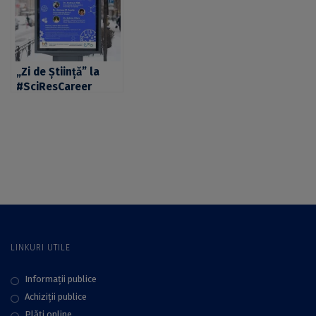
Curie, găzduite de
CIVIS
„Zi de Știință” la
#SciResCareer
despre Bursele
postdoctorale Marie
Sklodowska – Curie,
cu lect. univ. dr.
Andreea Niță, dr.
Adriana M. Șoaita și
dr. Sabina Olaru
LINKURI UTILE
Informații publice
Achiziții publice
Plăţi online