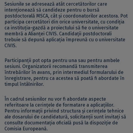
Sesiunile se adresează atât cercetătorilor care
intenționează să candideze pentru o bursă
postdoctorală MSCA, cât și coordonatorilor acestora. Pot
participa cercetători din orice universitate, cu condiția
ca instituția-gazdă a proiectului să fie o universitate
membră a Alianței CIVIS. Candidații postdoctorali
trebuie să depună aplicația împreună cu o universitate
CIVIS.
Participanții pot opta pentru una sau pentru ambele
sesiuni. Organizatorii recomandă transmiterea
întrebărilor în avans, prin intermediul formularului de
înregistrare, pentru ca acestea să poată fi abordate în
timpul întâlnirilor.
În cadrul sesiunilor nu vor fi abordate aspecte
referitoare la cerințele de formatare a aplicațiilor.
Pentru informații privind structura și cerințele tehnice
ale dosarului de candidatură, solicitanții sunt invitați să
consulte documentația oficială pusă la dispoziție de
Comisia Europeană.