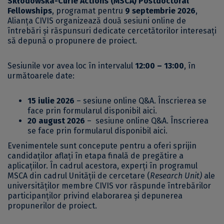
Skłodowska-Curie Actions (MSCA) Postdoctoral
Fellowships
, programat pentru
9 septembrie 2026
,
Alianța CIVIS organizează două sesiuni online de
întrebări și răspunsuri dedicate cercetătorilor interesați
să depună o propunere de proiect.
Sesiunile vor avea loc în intervalul
12:00 – 13:00
, în
următoarele date:
15 iulie 2026
– sesiune online Q&A.
Înscrierea se
face prin formularul disponibil aici
.
20 august 2026
– sesiune online Q&A.
Înscrierea
se face prin formularul disponibil aici
.
Evenimentele sunt concepute pentru a oferi sprijin
candidaților aflați în etapa finală de pregătire a
aplicațiilor. În cadrul acestora, experți în programul
MSCA din cadrul Unității de cercetare (
Research Unit)
ale
universităților membre CIVIS vor răspunde întrebărilor
participanților privind elaborarea și depunerea
propunerilor de proiect.