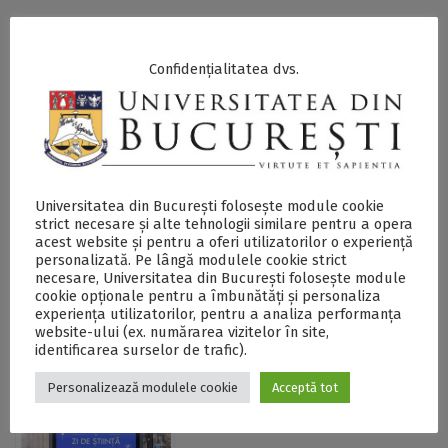
Mai multe detalii despre apelul Marie Skłodowska-Curie
Actions (MSCA) Postdoctoral Fellowships sunt
disponibile
Confidențialitatea dvs.
aici
.
Postări Asemănătoare:
Universitatea din București folosește module cookie
strict necesare și alte tehnologii similare pentru a opera
acest website și pentru a oferi utilizatorilor o experiență
personalizată. Pe lângă modulele cookie strict
necesare, Universitatea din București folosește module
cookie opționale pentru a îmbunătăți și personaliza
experiența utilizatorilor, pentru a analiza performanța
website-ului (ex. numărarea vizitelor în site,
Sesiuni de
Sesiune de întrebări
identificarea surselor de trafic).
informare cu privire
și răspunsuri cu
la bursele
privire la bursele
Personalizează modulele cookie
Acceptă tot
postdoctorale și
postdoctorale Marie
rețelele doctorale
Sklodowska-Curie
Marie Sklodowska-