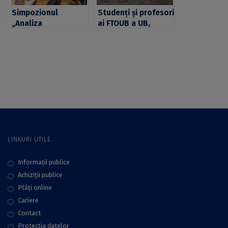
Burse de Studii
Simpozionul
Studenți și profesori
„Analiza
ai FTOUB a UB,
comparativă a
participanți la
educației teologice
proiectul universitar
și religioase în
de studiu și dialog
România și Turcia”,
intercultural,
organizat de FTOUB
interreligios și
a UB, prin Centrul de
interconfesional
Studii și Dialog
„Dobrogea 2023”
Interreligios și
Intercultural
LINKURI UTILE
Informații publice
Achiziții publice
Plăţi online
Cariere
Contact
Protecţia datelor