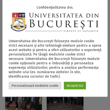
Confidențialitatea dvs.
Postări Asemănătoare:
Universitatea din București folosește module cookie
strict necesare și alte tehnologii similare pentru a opera
acest website și pentru a oferi utilizatorilor o experiență
personalizată. Pe lângă modulele cookie strict
necesare, Universitatea din București folosește module
cookie opționale pentru a îmbunătăți și personaliza
Studenții FTOUB au
Studenții, cadrele
experiența utilizatorilor, pentru a analiza performanța
participat la Școala
didactice și
website-ului (ex. numărarea vizitelor în site,
de vară „Inscripții
cercetătorii UB,
identificarea surselor de trafic).
grecești din
invitați să aplice
Dobrogea”
pentru programul
Personalizează modulele cookie
Acceptă tot
de burse oferite prin
acorduri bilaterale,
lansat de MEC, prin
Agenția de Credite și