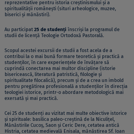
reprezentative pentru istoria creștinismului și a
spiritualității românești (situri arheologice, muzee,
biserici și mănăstiri).
Au participat
25 de studenți
înscriși la programul de
studii de licență Teologie Ortodoxă Pastorală.
Scopul acestei excursii de studii a fost acela de a
contribui la o mai bună formare teoretică și practică a
studenților, în care experiențele de învățare să
cuprindă conectarea mai multor discipline (istorie
bisericească, literatură patristică, filologie și
spiritualitate filocalică), precum și de a crea un imbold
pentru pregătirea profesională a studenților în direcția
teologiei istorice, printr-o abordare metodologică mai
exersată și mai practică.
Cei 25 de studenți au vizitat mai multe obiective istorice
și spirituale: basilica paleo-creștină de la Niculițel,
Mănăstirile Cucoș, Saon și Ceric Dere, cetatea antică
Histria, cetatea medievală Enisala, mănăstirea Sf. Ioan