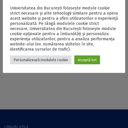
dezvoltat de
la cea de-a VII-a
Asociația
ediție a proiectului
Universitatea din București folosește module cookie
strict necesare și alte tehnologii similare pentru a opera
Studenților din
„Cariere”, derulat de
acest website și pentru a oferi utilizatorilor o experiență
Administrație și
către Asociația
personalizată. Pe lângă modulele cookie strict
Afaceri, ajunge în
Studenților din
necesare, Universitatea din București folosește module
2019 la a cincea
Administrație și
cookie opționale pentru a îmbunătăți și personaliza
ediție
Afaceri, și găsește-ți
experiența utilizatorilor, pentru a analiza performanța
jobul care ți se
website-ului (ex. numărarea vizitelor în site,
identificarea surselor de trafic).
potrivește
Proiectul ,,Cariere,
Donații de la cercul
Personalizează modulele cookie
Acceptă tot
ASAA ne angajăm!”
studențesc „Afaceri,
inițiat de Asociația
Etică și
Studenților din
Responsabilitate
Administrație și
socială” din cadrul
Afaceri
Facultății de
Administrație și
Afaceri pentru 30 de
tineri
LINKURI UTILE