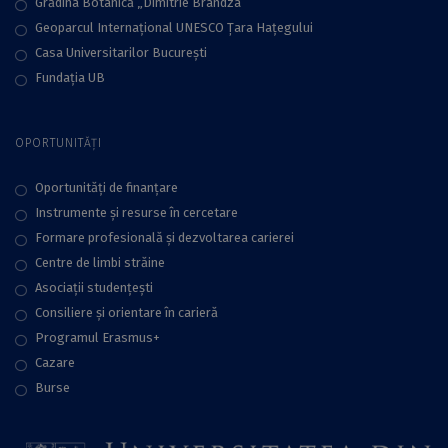
Grădina Botanică „Dimitrie Brandza”
Geoparcul Internațional UNESCO Țara Hațegului
Casa Universitarilor București
Fundaţia UB
OPORTUNITĂȚI
Oportunități de finanțare
Instrumente și resurse în cercetare
Formare profesională și dezvoltarea carierei
Centre de limbi străine
Asociații studențești
Consiliere şi orientare în carieră
Programul Erasmus+
Cazare
Burse