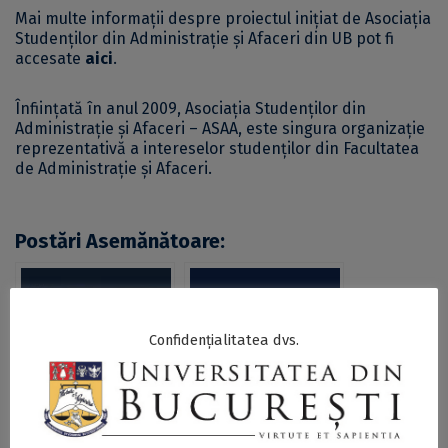
Mai multe informații despre proiectul inițiat de Asociația
Studenților din Administrație și Afaceri din UB pot fi
accesate
aici
.
Înființată în anul 2009, Asociația Studenților din
Administrație și Afaceri – ASAA, este singura organizație
reprezentativă a intereselor studenților din Facultatea
de Administrație și Afaceri.
Postări Asemănătoare:
Confidențialitatea dvs.
Proiectul „Cariere”,
#Student UB? Vino