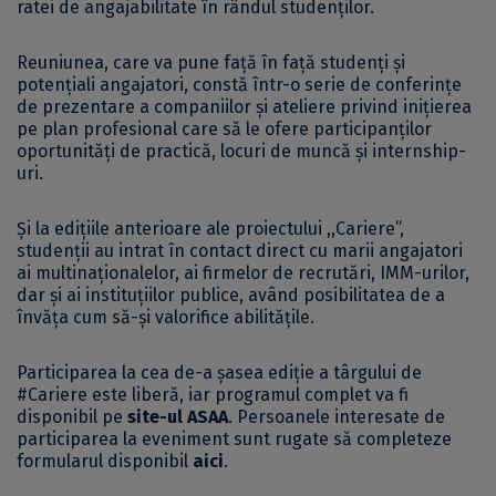
ratei de angajabilitate în rândul studenților.
Reuniunea, care va pune față în față studenți și
potențiali angajatori, constă într-o serie de conferințe
de prezentare a companiilor și ateliere privind inițierea
pe plan profesional care să le ofere participanților
oportunități de practică, locuri de muncă și internship-
uri.
Și la edițiile anterioare ale proiectului ,,Cariere”,
studenții au intrat în contact direct cu marii angajatori
ai multinaționalelor, ai firmelor de recrutări, IMM-urilor,
dar şi ai instituțiilor publice, având posibilitatea de a
învăța cum să-și valorifice abilitățile.
Participarea la cea de-a șasea ediție a târgului de
#Cariere este liberă, iar programul complet va fi
disponibil pe
site-ul ASAA
. Persoanele interesate de
participarea la eveniment sunt rugate să completeze
formularul disponibil
aici
.