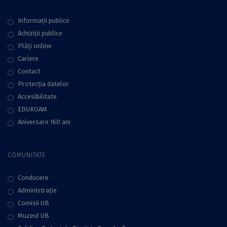
Informații publice
Achiziții publice
Plăţi online
Cariere
Contact
Protecţia datelor
Accesibilitate
EDUROAM
Aniversare 160 ani
COMUNITATE
Conducere
Administraţie
Comisii UB
Muzeul UB