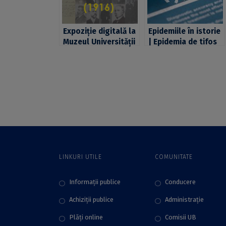
Expoziție digitală la
Epidemiile în istorie
Muzeul Universității
| Epidemia de tifos
din București:
exantematic din
„Universitatea din
România în perioada
București în timpul
Primului Război
Primului Război
Mondial. Partea 1:
Mondial (1916)”
Origini și răspândire
– Alin Ciupală
LINKURI UTILE
COMUNITATE
Informații publice
Conducere
Achiziții publice
Administraţie
Plăţi online
Comisii UB