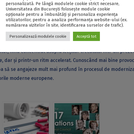
personalizată. Pe lângă modulele cookie strict necesare,
dactice din centrele universitare participante, precum și wor
Universitatea din București folosește module cookie
opționale pentru a îmbunătăți și personaliza experiența
rimului Război Mondial, Unirii și Centenarului în mediul on-l
utilizatorilor, pentru a analiza performanța website-ului (ex.
ost organizată o vizită la Muzeul Național al Unirii din Alba-Iu
numărarea vizitelor în site, identificarea surselor de trafic).
 accesat
aici - PDF
.
Personalizează modulele cookie
Acceptă tot
nștientizarea în legătură cu evenimentele din urmă cu un sec
or, fiind concentrat asupra lecțiilor trecutului într-un preze
e, dar și printr-un ritm accelerat. Cunoscând mai bine provoc
putea să se angajeze mult mai profund în procesul de moderniz
lorile moderne europene.