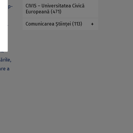
CIVIS – Universitatea Civică
kshop-
Europeană
(471)
ine”
Comunicarea Ştiinţei
(113)
lia.
ol,
nt
ările,
are a