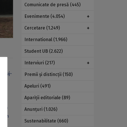
Comunicate de presă
(445)
Evenimente
(4.054)
Cercetare
(1.249)
International
(1.966)
Student UB
(2.622)
Interviuri
(217)
 Cluj-
Premii şi distincţii
(150)
 de
Apeluri
(491)
l a
Apariţii editoriale
(89)
 din
Anunţuri
(1.026)
l din
Sustenabilitate
(660)