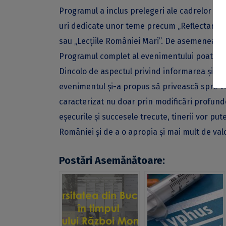
Programul a inclus prelegeri ale cadrelor di
uri dedicate unor teme precum „Reflectarea P
sau „Lecțiile României Mari”. De asemenea, a f
Programul complet al evenimentului poate fi
Dincolo de aspectul privind informarea și co
evenimentul și-a propus să privească spre viit
caracterizat nu doar prin modificări profund
eșecurile și succesele trecute, tinerii vor 
României și de a o apropia și mai mult de va
Postări Asemănătoare: