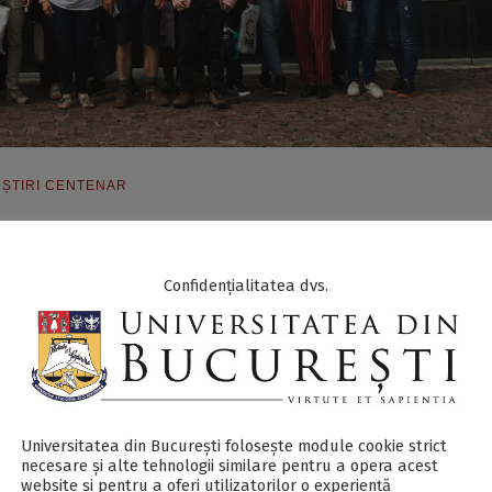
,
ȘTIRI CENTENAR
n București, în parteneriat cu Universitatea „Babeș-Bolyai” din
Confidențialitatea dvs.
i Universitatea „1 Decembrie” din Alba Iulia, a organizat Școala
i Război Mondial: un viitor pentru trecutul nostru”. Evenimentu
or centre universitare ale României, la inițiativa Universității
Universitatea din București folosește module cookie strict
ecționeze atenția tinerilor către acest eveniment fundamenta
necesare și alte tehnologii similare pentru a opera acest
website și pentru a oferi utilizatorilor o experiență