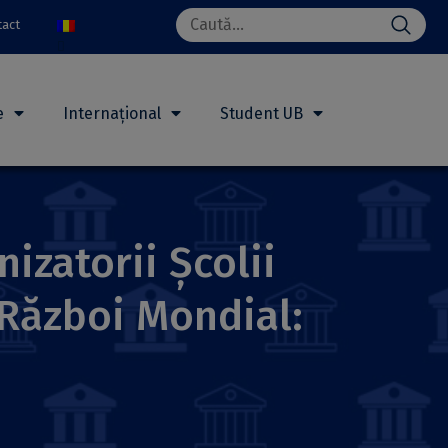
Search
tact
for:
e
Internațional
Student UB
izatorii Școlii
 Război Mondial: