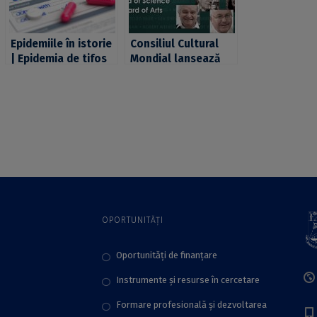
Epidemiile în istorie
Consiliul Cultural
| Epidemia de tifos
Mondial lansează
exantematic din
apelul la
România în perioada
nominalizări pentru
Primului Război
ediția 2017 a
Mondial. Partea 2:
Premiului Mondial în
Politica – Alin
domeniul Științei
Ciupală
,,Albert Einstein”
OPORTUNITĂȚI
Oportunități de finanțare
Instrumente și resurse în cercetare
Formare profesională și dezvoltarea