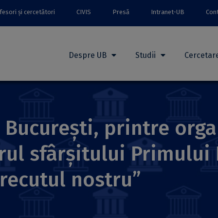
esori și cercetători
CIVIS
Presă
Intranet-UB
Con
Despre UB
Studii
Cercetar
 București, printre organ
ul sfârșitului Primului
trecutul nostru”