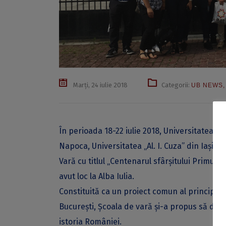
Marți, 24 iulie 2018
Categorii:
UB NEWS
În perioada 18-22 iulie 2018, Universitatea di
Napoca, Universitatea „Al. I. Cuza” din Iași ș
Vară cu titlul „Centenarul sfârșitului Primulu
avut loc la Alba Iulia.
Constituită ca un proiect comun al principalel
București, Școala de vară și-a propus să dir
istoria României.