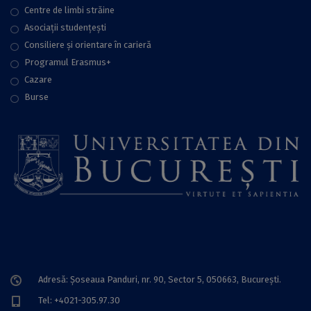
Centre de limbi străine
Asociații studențești
Consiliere şi orientare în carieră
Programul Erasmus+
Cazare
Burse
Adresă: Șoseaua Panduri, nr. 90, Sector 5, 050663, Bucureşti.
Tel: +4021-305.97.30