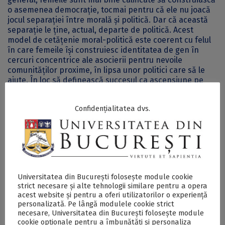
o asemenea democrație, tocmai pentru că ele nu joacă
jocul separației între morală și politică. Dar că această
separație le ține, actual, departe de politică. Acest
model de cetățenie moral-politică este coerent cu felul
în care femeile își construiesc identitatea de gen în
cercuri concentrice ale asocierii pentru nevoile
comunităților proxime, în lipsa unor politici care să le
ajute. În loc să definească succesul ca ascensiune pe
verticală către vârful ierarhiei, ele înțeleg succesul în
termeni relaționali, multidimensionali. Din cauza lipsei
Confidențialitatea dvs.
cronice de influență sau/și putere asupra deciziei
politice, femeile încurajează un model de cetățenie
bazat, mai degrabă, pe responsabilitate directă, pe cont
propriu, pentru nevoile celorlalți. Este un model de
cetățenie democratică fundamentat pe etica grijii, mai
degrabă decât pe cea a drepturilor.
Universitatea din București folosește module cookie
Mai multe detalii despre workshopul cu tema ,,Femeile și
strict necesare și alte tehnologii similare pentru a opera
acest website și pentru a oferi utilizatorilor o experiență
dimensiunea morală a cetățeniei” pot fi consultate
aici.
personalizată. Pe lângă modulele cookie strict
necesare, Universitatea din București folosește module
Postări Asemănătoare:
cookie opționale pentru a îmbunătăți și personaliza