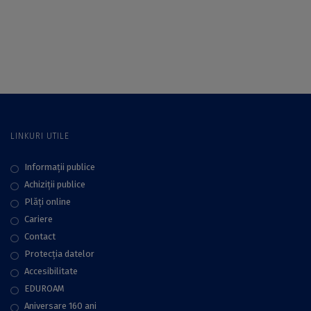
Secţiunea de Ştiinţe
Alexandru Volacu
Sociale a
(bursier ICUB) la
Institutului de
Secțiunea de Științe
Cercetări al
Sociale (SSS-ICUB)
Universităţii din
din cadrul
Bucureşti
Institutului de
Cercetări al
Universității din
București
LINKURI UTILE
Informații publice
Achiziții publice
Plăţi online
Cariere
Contact
Protecţia datelor
Accesibilitate
EDUROAM
Aniversare 160 ani