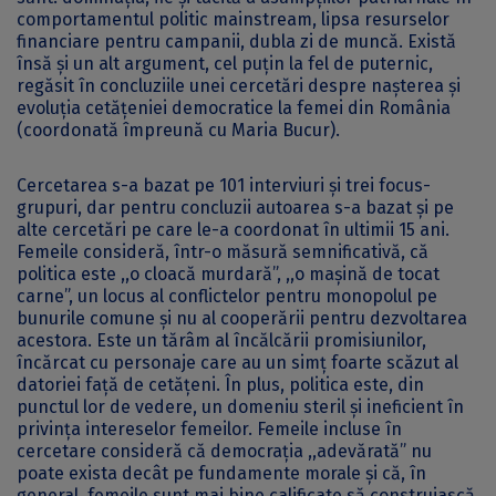
comportamentul politic mainstream, lipsa resurselor
financiare pentru campanii, dubla zi de muncă. Există
însă și un alt argument, cel puțin la fel de puternic,
regăsit în concluziile unei cercetări despre nașterea și
evoluția cetățeniei democratice la femei din România
(coordonată împreună cu Maria Bucur).
Cercetarea s-a bazat pe 101 interviuri și trei focus-
grupuri, dar pentru concluzii autoarea s-a bazat și pe
alte cercetări pe care le-a coordonat în ultimii 15 ani.
Femeile consideră, într-o măsură semnificativă, că
politica este ,,o cloacă murdară”, ,,o mașină de tocat
carne”, un locus al conflictelor pentru monopolul pe
bunurile comune și nu al cooperării pentru dezvoltarea
acestora. Este un tărâm al încălcării promisiunilor,
încărcat cu personaje care au un simț foarte scăzut al
datoriei față de cetățeni. În plus, politica este, din
punctul lor de vedere, un domeniu steril și ineficient în
privința intereselor femeilor. Femeile incluse în
cercetare consideră că democrația ,,adevărată” nu
poate exista decât pe fundamente morale și că, în
general, femeile sunt mai bine calificate să construiască