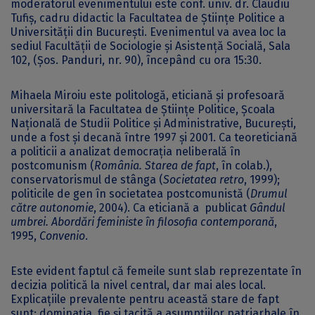
moderatorul evenimentului este conf. univ. dr. Claudiu
Tufiș, cadru didactic la Facultatea de Științe Politice a
Universității din București. Evenimentul va avea loc la
sediul Facultății de Sociologie şi Asistenţă Socială, Sala
102, (Șos. Panduri, nr. 90), începând cu ora 15:30.
Mihaela Miroiu este politologă, eticiană și profesoară
universitară la Facultatea de Științe Politice, Școala
Națională de Studii Politice și Administrative, București,
unde a fost și decană între 1997 și 2001. Ca teoreticiană
a politicii a analizat democrația neliberală în
postcomunism (
România. Starea de fapt
, în colab.),
conservatorismul de stânga (
Societatea retro
, 1999);
politicile de gen în societatea postcomunistă (
Drumul
către autonomie
, 2004). Ca eticiană a publicat
Gândul
umbrei. Abordări feministe în filosofia contemporană
,
1995,
Convenio
.
Este evident faptul că femeile sunt slab reprezentate în
decizia politică la nivel central, dar mai ales local.
Explicațiile prevalente pentru această stare de fapt
sunt: dominația, fie și tacită a asumpțiilor patriarhale în