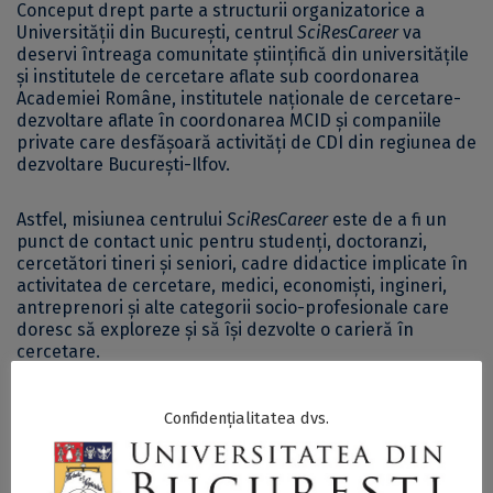
Conceput drept parte a structurii organizatorice a
Universității din București, centrul
SciResCareer
va
deservi întreaga comunitate științifică din universitățile
și institutele de cercetare aflate sub coordonarea
Academiei Române, institutele naționale de cercetare-
dezvoltare aflate în coordonarea MCID și companiile
private care desfășoară activități de CDI din regiunea de
dezvoltare București-Ilfov.
Astfel, misiunea centrului
SciResCareer
este de a fi un
punct de contact unic pentru studenți, doctoranzi,
cercetători tineri și seniori, cadre didactice implicate în
activitatea de cercetare, medici, economişti, ingineri,
antreprenori și alte categorii socio-profesionale care
doresc să exploreze și să își dezvolte o carieră în
cercetare.
Mai multe detalii cu privire la proiectul
SciResCareer
pot
Confidențialitatea dvs.
fi consultate
aici
.
De asemenea, persoanele interesate pot accesa
aici