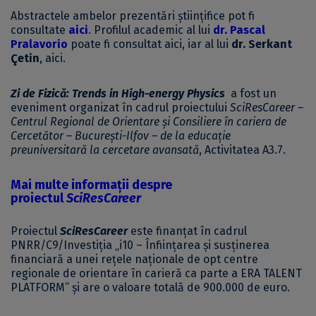
Abstractele ambelor prezentări științifice pot fi
consultate
aici
. Profilul academic al lui
dr. Pascal
Pralavorio
poate fi consultat
aici
, iar al lui
dr. Serkant
Çetin
,
aici
.
Zi de Fizică: Trends in High-energy Physics
a fost un
eveniment organizat în cadrul proiectului
SciResCareer –
Centrul Regional de Orientare și Consiliere în cariera de
Cercetător – București-Ilfov – de la educație
preuniversitară la cercetare avansată
, Activitatea A3.7.
Mai multe informații despre
proiectul
SciResCareer
Proiectul
SciResCareer
este finanțat în cadrul
PNRR/C9/Investiția „i10 – Înființarea și susținerea
financiară a unei rețele naționale de opt centre
regionale de orientare în carieră ca parte a ERA TALENT
PLATFORM” și are o valoare totală de 900.000 de euro.