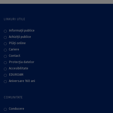
ianuarie 2025
LINKURI UTILE
Informații publice
Achiziții publice
Plăţi online
Cariere
Contact
Protecţia datelor
Accesibilitate
EDUROAM
Aniversare 160 ani
COMUNITATE
Conducere