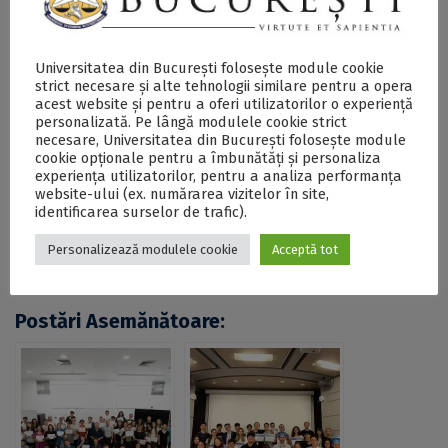
mai multe informații despre evenimentul
„
Zi de Fizică:
Trends in High-energy Physics”
.
Universitatea din București folosește module cookie
strict necesare și alte tehnologii similare pentru a opera
acest website și pentru a oferi utilizatorilor o experiență
SECŢIUNE ACCESIBILIZATĂ PENTRU
personalizată. Pe lângă modulele cookie strict
PERSOANELE CU DIZABILITĂŢI DE VEDERE
necesare, Universitatea din București folosește module
cookie opționale pentru a îmbunătăți și personaliza
experiența utilizatorilor, pentru a analiza performanța
website-ului (ex. numărarea vizitelor în site,
„Zi de Fizică: Trends in High-energy Physics”, în
identificarea surselor de trafic).
cadrul proiectului SciResCareer. Dr. Pascal Pralavorio
și dr. Serkant Çetin, invitați în cadrul evenimentului
găzduit de Facultatea de Fizică a UB - DOCX
Personalizează modulele cookie
Acceptă tot
Postări Asemănătoare: