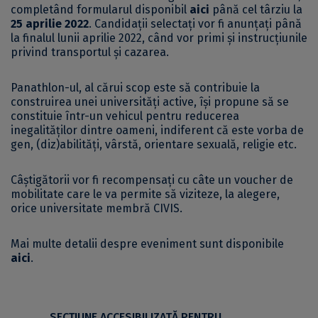
completând formularul disponibil
aici
până cel târziu la
25 aprilie 2022
. Candidații selectați vor fi anunțați până
la finalul lunii aprilie 2022, când vor primi și instrucțiunile
privind transportul și cazarea.
Panathlon-ul, al cărui scop este să contribuie la
construirea unei universități active, își propune să se
constituie într-un vehicul pentru reducerea
inegalităților dintre oameni, indiferent că este vorba de
gen, (diz)abilități, vârstă, orientare sexuală, religie etc.
Câștigătorii vor fi recompensați cu câte un voucher de
mobilitate care le va permite să viziteze, la alegere,
orice universitate membră CIVIS.
Mai multe detalii despre eveniment sunt disponibile
aici
.
SECŢIUNE ACCESIBILIZATĂ PENTRU