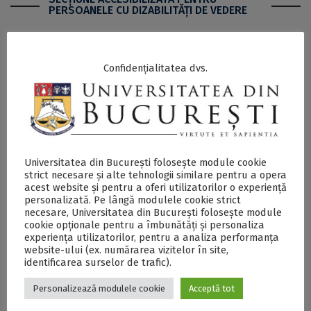
PERSOANELE CU DIZABILITĂŢI DE VEDERE
Comunitatea academică a Universității, invitată să
Confidențialitatea dvs.
participe la CIVIS Panathlon 2022, organizat în cadrul
evenimentului Global CIVIS Days, desfășurat la Atena
- DOCX
Postări Asemănătoare:
Universitatea din București folosește module cookie
strict necesare și alte tehnologii similare pentru a opera
acest website și pentru a oferi utilizatorilor o experiență
personalizată. Pe lângă modulele cookie strict
necesare, Universitatea din București folosește module
cookie opționale pentru a îmbunătăți și personaliza
experiența utilizatorilor, pentru a analiza performanța
website-ului (ex. numărarea vizitelor în site,
identificarea surselor de trafic).
Conferința “Bridging
Comunitatea
Personalizează modulele cookie
Acceptă tot
present and future
academică a UB,
of CIVIS education.
invitată să participe