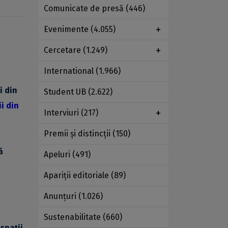
Comunicate de presă
(446)
Evenimente
(4.055)
Cercetare
(1.249)
International
(1.966)
i din
Student UB
(2.622)
i din
Interviuri
(217)
Premii şi distincţii
(150)
ă
Apeluri
(491)
Apariţii editoriale
(89)
Anunţuri
(1.026)
Sustenabilitate
(660)
 spații