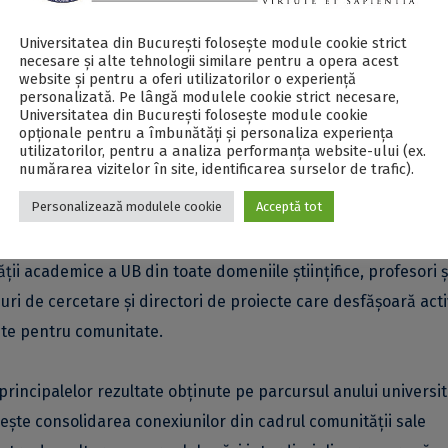
alizată de Institutul de Cercetare al Universității din Bucu
Universitatea din București folosește module cookie strict
necesare și alte tehnologii similare pentru a opera acest
 cu Universitatea de Arhitectură și Urbanism Ion Mincu
, c
website și pentru a oferi utilizatorilor o experiență
abere arheologice pe malul iezerului Mostiștea, în proximitate
personalizată. Pe lângă modulele cookie strict necesare,
Universitatea din București folosește module cookie
enți ai Facultății de Arhitectură a UAUIM.
Aceasta va putea fi
opționale pentru a îmbunătăți și personaliza experiența
utilizatorilor, pentru a analiza performanța website-ului (ex.
din București
(Șoseaua Panduri, nr. 90, clădirea Rectoratului, l
numărarea vizitelor în site, identificarea surselor de trafic).
Personalizează modulele cookie
Acceptă tot
lor cercetării își propune să reprezinte o platformă de expr
ii academice a UB din toate domeniile științifice, profesori ș
ri de cercetare și directori de proiecte care desfășoară activ
nte pentru comunitate.
rincipalelor rezultate obținute pe parcursul anului universi
ește consolidarea conexiunilor din cadrul comunității sale