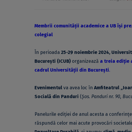
Membrii comunității academice a UB își prez
colegial
În perioada
25-29 noiembrie 2024, Universit
București (ICUB)
organizează
a treia ediție
cadrul Universității din București
.
Evenimentul
va avea loc în
Amfiteatrul „Ioan
Socială din Panduri
(
Șos. Panduri nr. 90, Bucu
Panelurile ediției de anul acesta a conferinț
răspundă celor mai acute provocări societale
Dezvoltare Durabilă
, și anume:
climă, mediu 