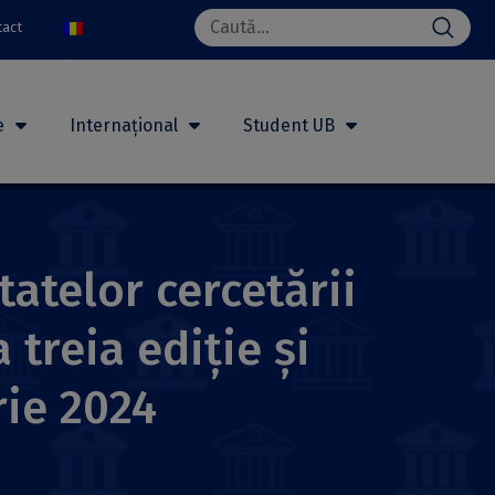
Search
tact
for:
e
Internațional
Student UB
atelor cercetării
 treia ediție și
rie 2024