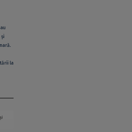
 au
 și
inară.
ării la
și