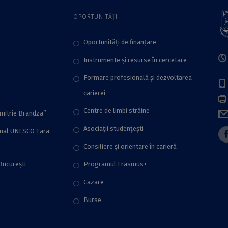
OPORTUNITĂȚI
Oportunități de finanțare
Instrumente și resurse în cercetare
Formare profesională și dezvoltarea
carierei
Centre de limbi străine
imitrie Brandza”
Asociații studențești
onal UNESCO Țara
Consiliere şi orientare în carieră
București
Programul Erasmus+
Cazare
Burse