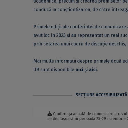
academice, precum și crearea premiselor pen
conducă la conștientizarea, de către întreaga 
Primele ediții ale conferinței de comunicare a
avut loc în 2023 și au reprezentat un real suc
prin setarea unui cadru de discuție deschis, 
Mai multe informații despre primele două ediț
UB sunt disponibile
aici
și
aici
.
SECŢIUNE ACCESIBILIZATĂ
Conferința anuală de comunicare a rezultat
se desfășoară în perioada 25-29 noiembrie 