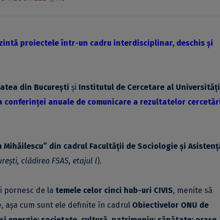
intă proiectele într-un cadru interdisciplinar, deschis și
atea din București
și
Institutul de Cercetare al Universități
 a conferinței anuale de comunicare a rezultatelor cercetări
 Mihăilescu” din cadrul Facultății de Sociologie și Asistenț
rești, clădirea FSAS, etajul I
).
ei pornesc de la
temele celor cinci hub-uri CIVIS
, menite să
, așa cum sunt ele definite în cadrul
Obiectivelor ONU de
și energie; societate, cultură, patrimoniu; sănătate; orașe,