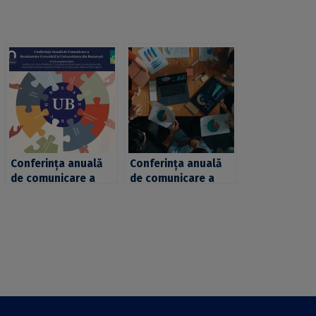
Conferința anuală
Conferința anuală
de comunicare a
de comunicare a
rezultatelor
rezultatelor
cercetării la
cercetării la
Universitatea din
Universitatea din
București, prilej de
București, prilej de
reafirmare a rolului
reafirmare a rolului
esențial al științei și
esențial al științei și
cercetării în orice
cercetării în orice
societate
societate
democratică
democratică