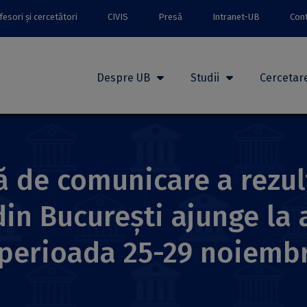
esori și cercetători
CIVIS
Presă
Intranet-UB
Con
Despre UB
Studii
Cercetar
 de comunicare a rezult
in București ajunge la a
 perioada 25-29 noiemb