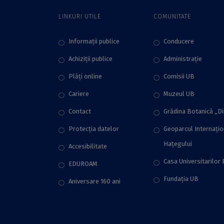
LINKURI UTILE
COMUNITATE
Informații publice
Conducere
Achiziții publice
Administraţie
Plăţi online
Comisii UB
Cariere
Muzeul UB
Contact
Grădina Botanică „D
Protecţia datelor
Geoparcul Internați
Hațegului
Accesibilitate
Casa Universitarilor 
EDUROAM
Fundaţia UB
Aniversare 160 ani