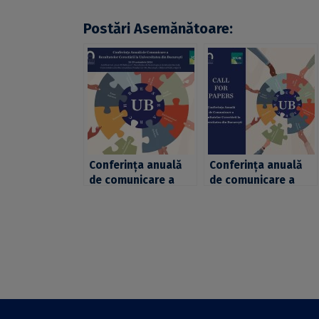
Postări Asemănătoare:
Conferința anuală
Conferința anuală
de comunicare a
de comunicare a
rezultatelor
rezultatelor
cercetării la
cercetării la
Universitatea din
Universitatea din
București ajunge la
București ajunge la
a treia ediție și se
a treia ediție.
desfășoară în
Termenul-limită de
perioada 25-29
trimitere a
noiembrie 2024
aplicațiilor: 10
noiembrie 2024