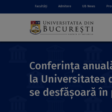
Facultăți
Admitere
UB News
Prof
Conferința anuală
la Universitatea d
se desfășoară în