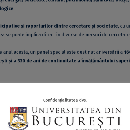
ologice
.
ticipative și raporturilor dintre cercetare și societate
, cu u
tea se poate implica direct în diverse demersuri de cercetare
e anul acesta, un panel special este destinat aniversării a
16
rești și a 330 de ani de continuitate a învățământului superi
te tehnologiilor digitale și inteligenței artificiale
(IA),
 contribuie la crearea de punți de comunicare între facultăți
Confidențialitatea dvs.
tilizează IA.
 accesat
aici - PDF
.