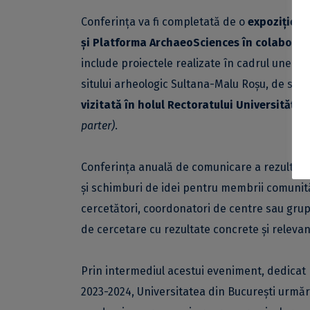
Conferința va fi completată de o
expoziție re
și Platforma ArchaeoSciences în colaborare
include proiectele realizate în cadrul unei t
sitului arheologic Sultana-Malu Roșu, de stud
vizitată în holul Rectoratului Universității 
parter)
.
Conferința anuală de comunicare a rezultate
și schimburi de idei pentru membrii comunităț
cercetători, coordonatori de centre sau grupu
de cercetare cu rezultate concrete și releva
Prin intermediul acestui eveniment, dedicat p
2023-2024, Universitatea din București urmăr