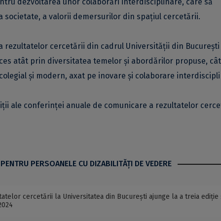
tru dezvoltarea unor colaborări interdisciplinare, care să
societate, a valorii demersurilor din spațiul cercetării.
 rezultatelor cercetării din cadrul Universității din București
ces atât prin diversitatea temelor și abordărilor propuse, cât
colegial și modern, axat pe inovare și colaborare interdiscipl
ii ale conferinței anuale de comunicare a rezultatelor cercet
 PENTRU PERSOANELE CU DIZABILITĂŢI DE VEDERE
elor cercetării la Universitatea din București ajunge la a treia ediție 
2024