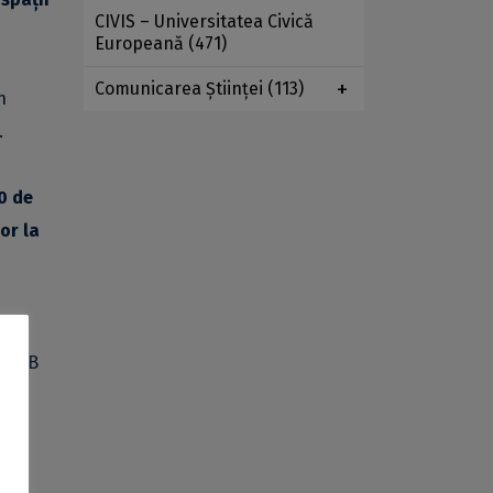
CIVIS – Universitatea Civică
Europeană
(471)
Comunicarea Ştiinţei
(113)
n
.
0 de
or la
le UB